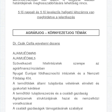
határidejének meghosszabbítására lehetőség nincs.
5 fő nappali és 5 fő levelezős hallgató létszámra van
meghirdetve a jelentkezés
AGRÁRJOG – KÖRNYEZETJOG TÉMÁK
Dr. Csák Csilla egyetemi docens
AJAMUÉD88N5
AJAMUÉD88L5
Szövetkezeti hitelintézetek szerepe az
agrárfinanszírozásban
Nyugat Európai földhasznosító intézetek és a Nemzeti
Földalap Kht.
A termőföldek állami tulajdonba vételének elméleti és
gyakorlati kérdései
A termőföld- tulajdonszerzés és a családi gazdaság
Agrárüzemek struktúrájának hazai és nemzetközi
vonatkozásai
A családi gazdaságok támogatásának szabályai