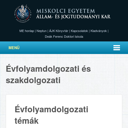
ME honlap
|
Neptun
|
ÁJK Könyvtár
|
Kapcsolatok
|
Kiadványok
|
Deák Ferenc Doktori Iskola
MENÜ
Évfolyamdolgozati és
szakdolgozati
Évfolyamdolgozati
témák