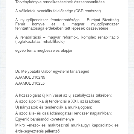
Törvénykönyve rendelkezéseinek összehasonlítása
A vállalatok szociális felelőssége (CSR rendszer)
A nyugdíjrendszer fenntarthatósága – Európai Bizottság
Fehér könyve és a magyar nyugdíjrendszer
fenntarthatósága érdekében tett lépések összevetése
A rehabilitáció – magyar reformok, komplex rehabilitáció
(foglalkoztatási rehabilitáció)
egyéb téma megbeszélés alapján
Dr. Mélypataki Gábor egyetemi tanársegéd
AJAMUÉD102N5
AJAMUÉD102L5
A közszolgálat új kihívásai az új szabályozás tükrében:
A szociálpolitika új tendenciái a XXI. században:
Új irányzatok és tendenciák a munkajogban:
A szociális- és családtámogatási rendszer napjainkban:
Egyenlő bánásmód követelménye
Mikro –mezo- és makroszintű munkaügyi kapcsolatok és
érdekegyeztetés jellemzői