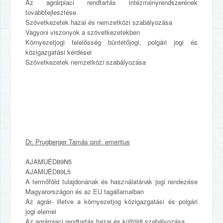
Az agrárpiaci rendtartás intézményrendszerének
továbbfejlesztése
Szövetkezetek hazai és nemzetközi szabályozása
Vagyoni viszonyok a szövetkezetekben
Környezetjogi felelősség büntetőjogi, polgári jogi és
közigazgatási kérdései
Szövetkezetek nemzetközi szabályozása
Dr. Prugberger Tamás prof. emeritus
AJAMUÉD89N5
AJAMUÉD89L5
A termőföld tulajdonának és használatának jogi rendezése
Magyarországon és az EU tagállamaiban
Az agrár- illetve a környezetjog közigazgatási és polgári
jogi elemei
Az agrárpiaci rendtartás hazai és külföldi szabályozása