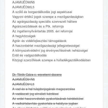
AJAMUÉD90N5
AJAMUÉD90L5
A szőlő és borgazdálkodás jogi aspektusai
Vagyoni értékű jogok szerepe a mezőgazdaságban
Az agrárgazdaság speciális szervezeti háttere
Agrárszerződések és a Ptk. reformja
Az ingatlannyilvántartás 2005. évi reformjai
A hegyközségek
Agrár- és vidékfejlesztési támogatások
A haszonbérlet mezőgazdasági jellegzetességei
A környezetvédelmi jog érvényesítésének nehézségei
Erdő és vadgazdálkodás
Közjogi szerzőfések szerepe a hulladékgazdálkodásban
Dr. Török Géza c. egyetemi docens
AJAMUÉD91N5
AJAMUÉD91L5
A vad és a hal tulajdonjogának megszerzése
A vadászati jog elméleti kérdései
Az erdei haszonvételek gyakorlásának kérdéskörei
A vadkártalanítás gyakorlata a hatályos jogban