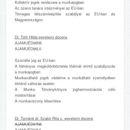
Kollektív jogok rendszere a munkajogban
Az üzemi tanács intézményei az EU-ban
Tömeges létszámleépítés szabályai az EU-ban és
Magyarországon
Dr. Tóth Hilda egyetemi docens
AJAMUÉD96N5
AJAMUÉD96L5
Szociális jog az EU-ban
A hátrányos megkülönböztetés tilalmát érintő szabályozás
a munkajogban
Munkavállalói jogok védelme a munkáltató személyében
történő változás esetén
A Munka Törvénykönyve jogharmonizációs célú
módosításai
A munkaviszony létesítése
Dr. Tománé dr. Szabó Rita c. egyetemi docens
AJAMUÉD97N5
AJAMUÉD97L5