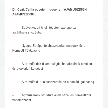
Dr. Csák Csilla
egyetemi docens – AJAMUSZD88N,
AJAMUSZD088L
– Szövetkezeti hitelintézetek szerepe az
agrárfinanszírozásban
– Nyugat Európai földhasznosító intézetek és a
Nemzeti Földalap Kht.
– A termőföldek állami tulajdonba vételének elméleti
és gyakorlati kérdései
– A termőföld- tulajdonszerzés és a családi gazdaság
– Agrárüzemek struktúrájának hazai és nemzetközi
vonatkozásai