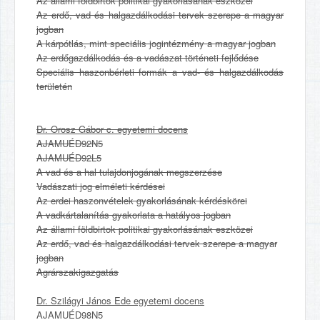
Az állami földbirtok politikai gyakorlásának eszközei
Az erdő, vad és halgazdálkodási tervek szerepe a magyar
jogban
A kárpótlás, mint speciális jogintézmény a magyar jogban
Az erdőgazdálkodás és a vadászat történeti fejlődése
Speciális haszonbérleti formák a vad- és halgazdálkodás
területén
Dr. Orosz Gábor c. egyetemi docens
AJAMUÉD92N5
AJAMUÉD92L5
A vad és a hal tulajdonjogának megszerzése
Vadászati jog elméleti kérdései
Az erdei haszonvételek gyakorlásának kérdéskörei
A vadkártalanítás gyakorlata a hatályos jogban
Az állami földbirtok politikai gyakorlásának eszközei
Az erdő, vad és halgazdálkodási tervek szerepe a magyar
jogban
Agrárszakigazgatás
Dr. Szilágyi János Ede egyetemi docens
AJAMUÉD98N5