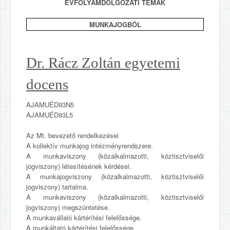
ÉVFOLYAMDOLGOZATI TÉMÁK
MUNKAJOGBÓL
Dr. Rácz Zoltán egyetemi
docens
AJAMUÉD93N5
AJAMUÉD93L5
Az Mt. bevezető rendelkezései
A kollektív munkajog intézményrendszere.
A munkaviszony (közalkalmazotti, köztisztviselői
jogviszony) létesítésének kérdései.
A munkajogviszony (közalkalmazotti, köztisztviselői
jogviszony) tartalma.
A munkaviszony (közalkalmazotti, köztisztviselői
jogviszony) megszüntetése.
A munkavállaló kártérítési felelőssége.
A munkáltató kártérítési felelőssége.