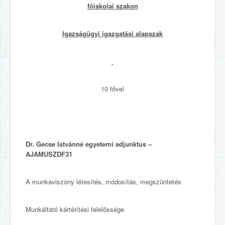
főiskolai szakon
Igazságügyi igazgatási alapszak
10 fővel
Dr. Gecse Istvánné
egyetemi adjunktus –
AJAMUSZDF31
A munkaviszony létesítés, módosítás, megszüntetés
Munkáltató kártérítési felelőssége