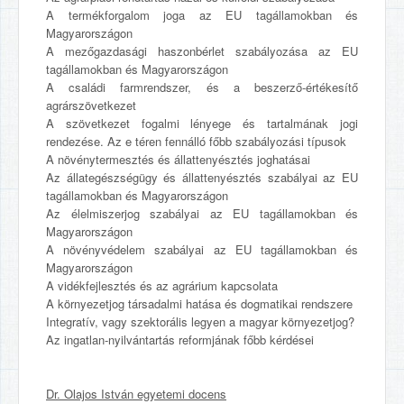
A termékforgalom joga az EU tagállamokban és
Magyarországon
A mezőgazdasági haszonbérlet szabályozása az EU
tagállamokban és Magyarországon
A családi farmrendszer, és a beszerző-értékesítő
agrárszövetkezet
A szövetkezet fogalmi lényege és tartalmának jogi
rendezése. Az e téren fennálló főbb szabályozási típusok
A növénytermesztés és állattenyésztés joghatásai
Az állategészségügy és állattenyésztés szabályai az EU
tagállamokban és Magyarországon
Az élelmiszerjog szabályai az EU tagállamokban és
Magyarországon
A növényvédelem szabályai az EU tagállamokban és
Magyarországon
A vidékfejlesztés és az agrárium kapcsolata
A környezetjog társadalmi hatása és dogmatikai rendszere
Integratív, vagy szektorális legyen a magyar környezetjog?
Az ingatlan-nyilvántartás reformjának főbb kérdései
Dr. Olajos István egyetemi docens