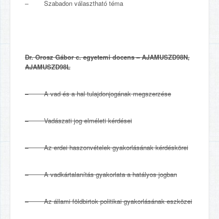
– Szabadon választható téma
Dr. Orosz Gábor c. egyetemi docens – AJAMUSZD98N,
AJAMUSZD98L
–
A vad és a hal tulajdonjogának megszerzése
–
Vadászati jog elméleti kérdései
–
Az erdei haszonvételek gyakorlásának kérdéskörei
–
A vadkártalanítás gyakorlata a hatályos jogban
–
Az állami földbirtok politikai gyakorlásának eszközei