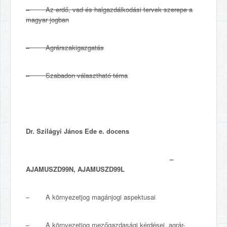
–
Az erdő, vad és halgazdálkodási tervek szerepe a
magyar jogban
–
Agrárszakigazgatás
–
Szabadon választható téma
Dr. Szilágyi János Ede e. docens
–
AJAMUSZD99N, AJAMUSZD99L
– A környezetjog magánjogi aspektusai
– A környezetjog mezőgazdasági kérdései, agrár-