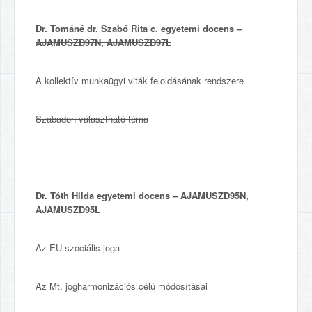
Dr. Tománé dr. Szabó Rita c. egyetemi docens –
AJAMUSZD97N, AJAMUSZD97L
A kollektív munkaügyi viták feloldásának rendszere
Szabadon választható téma
Dr. Tóth Hilda egyetemi docens – AJAMUSZD95N,
AJAMUSZD95L
Az EU szociális joga
Az Mt. jogharmonizációs célú módosításai