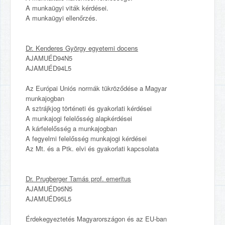
A munkaügyi viták kérdései.
A munkaügyi ellenőrzés.
Dr. Kenderes György egyetemi docens
AJAMUÉD94N5
AJAMUÉD94L5
Az Európai Uniós normák tükröződése a Magyar
munkajogban
A sztrájkjog történeti és gyakorlati kérdései
A munkajogi felelősség alapkérdései
A kárfelelősség a munkajogban
A fegyelmi felelősség munkajogi kérdései
Az Mt. és a Ptk. elvi és gyakorlati kapcsolata
Dr. Prugberger Tamás prof. emeritus
AJAMUÉD95N5
AJAMUÉD95L5
Érdekegyeztetés Magyarországon és az EU-ban