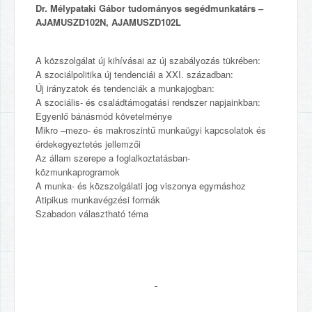
Dr. Mélypataki Gábor tudományos segédmunkatárs –
AJAMUSZD102N, AJAMUSZD102L
A közszolgálat új kihívásai az új szabályozás tükrében:
A szociálpolitika új tendenciái a XXI. században:
Új irányzatok és tendenciák a munkajogban:
A szociális- és családtámogatási rendszer napjainkban:
Egyenlő bánásmód követelménye
Mikro –mezo- és makroszintű munkaügyi kapcsolatok és
érdekegyeztetés jellemzői
Az állam szerepe a foglalkoztatásban-
közmunkaprogramok
A munka- és közszolgálati jog viszonya egymáshoz
Atipikus munkavégzési formák
Szabadon választható téma