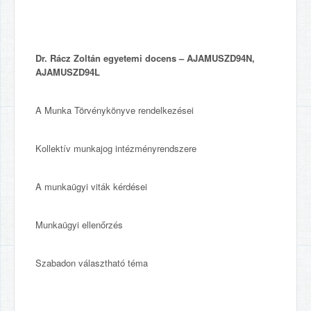
Dr. Rácz Zoltán egyetemi docens – AJAMUSZD94N,
AJAMUSZD94L
A Munka Törvénykönyve rendelkezései
Kollektív munkajog intézményrendszere
A munkaügyi viták kérdései
Munkaügyi ellenőrzés
Szabadon választható téma