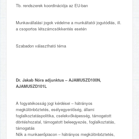
Tb. rendszerek koordinációja az EU-ban
Munkavállalási jogok védelme a munkáltatói jogutódlás, ill.
a csoportos létszámcsökkentés esetén
Szabadon választható téma
Dr. Jakab Nóra adjunktus – AJAMUSZD100N,
AJAMUSZD101L
A fogyatékosság jogi kérdései – hátrányos
megkülönböztetés, esélyegyenlőség, állami
foglalkoztatáspolitika, cselekvőképesség, támogatott
döntéshozatal, támogatott beleegyezés, foglalkoztatás,
támogatás
Nők a munkaerőpiacon – hátrányos megkülönböztetés,