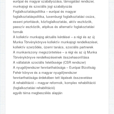
európai és magyar szabályozása, támogatási rendszer,
munkajogi és szociális jogi szabályozás
Foglalkoztatáspolitika – európai és magyar
foglalkoztatáspolitika, luxemburgi foglalkoztatási csúcs,
esseni prioritások, közfoglalkoztatás, aktív eszközök,
passzív eszközök, atipikus és alternatív foglakoztatási
formák
A kollektív munkajog aktuális kérdései – a régi és az új
Munka Törvénykönyve kollektív munkajogi rendelkezései,
kollektív szerződés, üzemi tanács, szociális partnerek
A munkaviszony megszüntetése – a régi és az új Munka
Törvénykönyve rendelkezéseinek összehasonlítása
A vállalatok szociális felelőssége (CSR rendszer)
A nyugdíjrendszer fenntarthatósága – Európai Bizottság
Fehér könyve és a magyar nyugdíjrendszer
fenntarthatósága érdekében tett lépések összevetése
A rehabilitáció – magyar reformok, komplex rehabilitáció
(foglalkoztatási rehabilitáció)
egyéb téma megbeszélés alapján