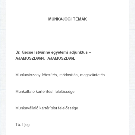
MUNKAJOGI TÉMÁK
Dr. Gecse Istvánné
egyetemi adjunktus –
AJAMUSZD96N, AJAMUSZD96L
Munkaviszony létesítés, módosítás, megszüntetés
Munkáltató kártérítési felelőssége
Munkavállaló kártérítési felelőssége
Tb.-i jog