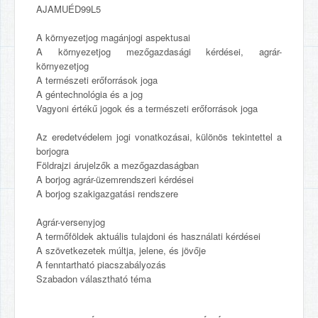
AJAMUÉD99L5
A környezetjog magánjogi aspektusai
A környezetjog mezőgazdasági kérdései, agrár-
környezetjog
A természeti erőforrások joga
A géntechnológia és a jog
Vagyoni értékű jogok és a természeti erőforrások joga
Az eredetvédelem jogi vonatkozásai, különös tekintettel a
borjogra
Földrajzi árujelzők a mezőgazdaságban
A borjog agrár-üzemrendszeri kérdései
A borjog szakigazgatási rendszere
Agrár-versenyjog
A termőföldek aktuális tulajdoni és használati kérdései
A szövetkezetek múltja, jelene, és jövője
A fenntartható piacszabályozás
Szabadon választható téma