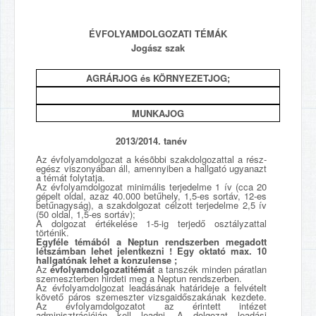
ÉVFOLYAMDOLGOZATI TÉMÁK
Jogász szak
AGRÁRJOG és KÖRNYEZETJOG;
MUNKAJOG
2013/2014. tanév
Az évfolyamdolgozat a késõbbi szakdolgozattal a rész-
egész viszonyában áll, amennyiben a hallgató ugyanazt
a témát folytatja.
Az évfolyamdolgozat minimális terjedelme 1 ív (cca 20
gépelt oldal, azaz 40.000 betűhely, 1,5-es sortáv, 12-es
betűnagyság), a szakdolgozat célzott terjedelme 2,5 ív
(50 oldal, 1,5-es sortáv);
A dolgozat értékelése 1-5-ig terjedő osztályzattal
történik.
Egyféle témából a Neptun rendszerben megadott
létszámban lehet jelentkezni ! Egy oktató max. 10
hallgatónak lehet a konzulense ;
Az
évfolyamdolgozati
témát
a tanszék minden páratlan
szemeszterben hirdeti meg a Neptun rendszerben.
Az évfolyamdolgozat leadásának határideje a felvételt
követő páros szemeszter vizsgaidőszakának kezdete.
Az évfolyamdolgozatot az érintett intézet
adminisztrációján kell leadni. A dolgozat leadási