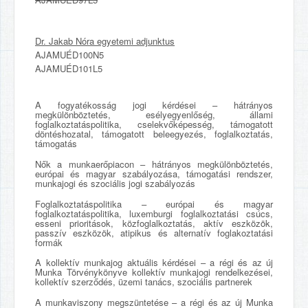
Dr. Jakab Nóra egyetemi adjunktus
AJAMUÉD100N5
AJAMUÉD101L5
A fogyatékosság jogi kérdései – hátrányos
megkülönböztetés, esélyegyenlőség, állami
foglalkoztatáspolitika, cselekvőképesség, támogatott
döntéshozatal, támogatott beleegyezés, foglalkoztatás,
támogatás
Nők a munkaerőpiacon – hátrányos megkülönböztetés,
európai és magyar szabályozása, támogatási rendszer,
munkajogi és szociális jogi szabályozás
Foglalkoztatáspolitika – európai és magyar
foglalkoztatáspolitika, luxemburgi foglalkoztatási csúcs,
esseni prioritások, közfoglalkoztatás, aktív eszközök,
passzív eszközök, atipikus és alternatív foglakoztatási
formák
A kollektív munkajog aktuális kérdései – a régi és az új
Munka Törvénykönyve kollektív munkajogi rendelkezései,
kollektív szerződés, üzemi tanács, szociális partnerek
A munkaviszony megszüntetése – a régi és az új Munka