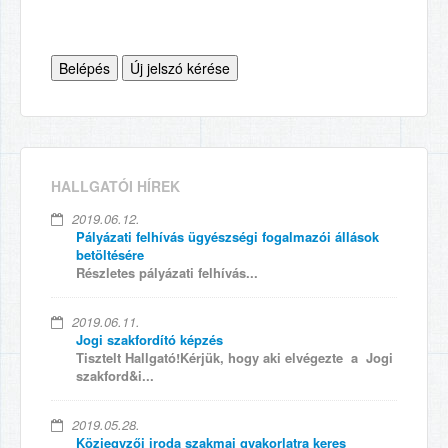
HALLGATÓI HÍREK
2019.06.12.
Pályázati felhívás ügyészségi fogalmazói állások
betöltésére
Részletes pályázati felhívás...
2019.06.11.
Jogi szakfordító képzés
Tisztelt Hallgató!Kérjük, hogy aki elvégezte a Jogi
szakford&i...
2019.05.28.
Közjegyzői iroda szakmai gyakorlatra keres