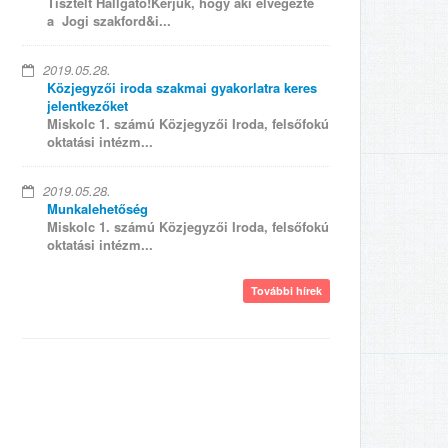
Tisztelt Hallgató!Kérjük, hogy aki elvégezte
a Jogi szakford&i...
2019.05.28.
Közjegyzői iroda szakmai gyakorlatra keres
jelentkezőket
Miskolc 1. számú Közjegyzői Iroda, felsőfokú
oktatási intézm...
2019.05.28.
Munkalehetőség
Miskolc 1. számú Közjegyzői Iroda, felsőfokú
oktatási intézm...
További hírek