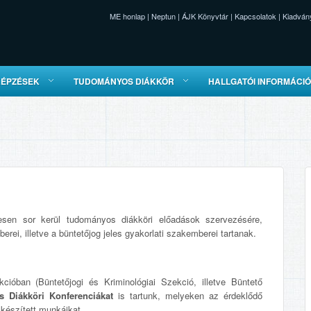
ME honlap
|
Neptun
|
ÁJK Könyvtár
|
Kapcsolatok
|
Kiadván
KÉPZÉSEK
TUDOMÁNYOS DIÁKKÖR
HALLGATÓI INFORMÁCI
sen sor kerül tudományos diákköri előadások szervezésére,
ei, illetve a büntetőjog jeles gyakorlati szakemberei tartanak.
ióban (Büntetőjogi és Kriminológiai Szekció, illetve Büntető
 Diákköri Konferenciákat
is tartunk, melyeken az érdeklődő
készített munkáikat.