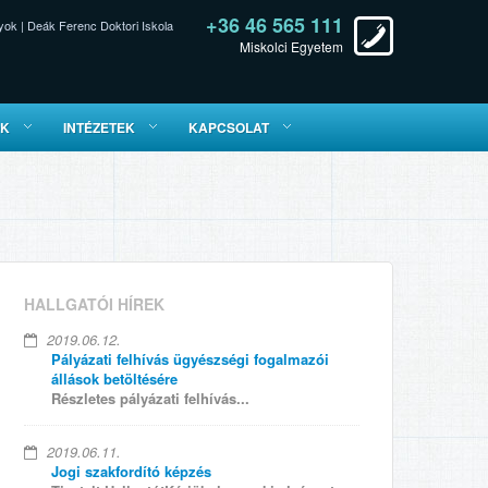
+36 46 565 111
yok
|
Deák Ferenc Doktori Iskola
Miskolci Egyetem
ÓK
INTÉZETEK
KAPCSOLAT
HALLGATÓI HÍREK
2019.06.12.
Pályázati felhívás ügyészségi fogalmazói
állások betöltésére
Részletes pályázati felhívás...
2019.06.11.
Jogi szakfordító képzés