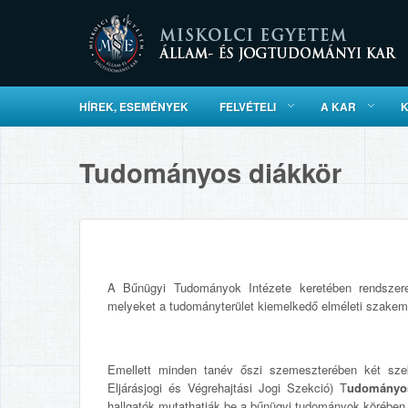
HÍREK, ESEMÉNYEK
FELVÉTELI
A KAR
Tudományos diákkör
A Bűnügyi Tudományok Intézete keretében rendszere
melyeket a tudományterület kiemelkedő elméleti szakember
Emellett minden tanév őszi szemeszterében két szekc
Eljárásjogi és Végrehajtási Jogi Szekció) T
udományos
hallgatók mutathatják be a bűnügyi tudományok körében 