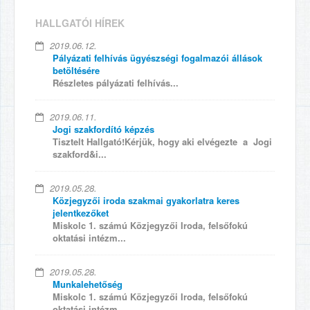
HALLGATÓI HÍREK
2019.06.12.
Pályázati felhívás ügyészségi fogalmazói állások
betöltésére
Részletes pályázati felhívás...
2019.06.11.
Jogi szakfordító képzés
Tisztelt Hallgató!Kérjük, hogy aki elvégezte a Jogi
szakford&i...
2019.05.28.
Közjegyzői iroda szakmai gyakorlatra keres
jelentkezőket
Miskolc 1. számú Közjegyzői Iroda, felsőfokú
oktatási intézm...
2019.05.28.
Munkalehetőség
Miskolc 1. számú Közjegyzői Iroda, felsőfokú
oktatási intézm...