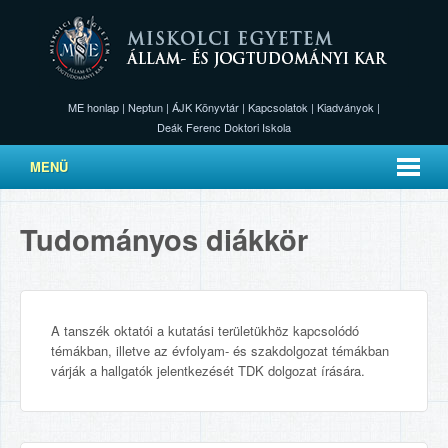
ME honlap
|
Neptun
|
ÁJK Könyvtár
|
Kapcsolatok
|
Kiadványok
|
Deák Ferenc Doktori Iskola
MENÜ
Tudományos diákkör
A tanszék oktatói a kutatási területükhöz kapcsolódó
témákban, illetve az évfolyam- és szakdolgozat témákban
várják a hallgatók jelentkezését TDK dolgozat írására.