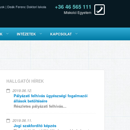
+36 46 565 111
yok
|
Deák Ferenc Doktori Iskola
Miskolci Egyetem
ÓK
INTÉZETEK
KAPCSOLAT
HALLGATÓI HÍREK
2019.06.12.
Pályázati felhívás ügyészségi fogalmazói
állások betöltésére
Részletes pályázati felhívás...
2019.06.11.
Jogi szakfordító képzés