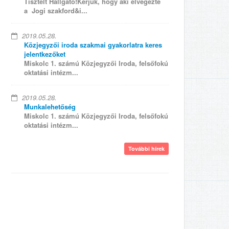
Tisztelt Hallgató!Kérjük, hogy aki elvégezte
a Jogi szakford&i...
2019.05.28.
Közjegyzői iroda szakmai gyakorlatra keres
jelentkezőket
Miskolc 1. számú Közjegyzői Iroda, felsőfokú
oktatási intézm...
2019.05.28.
Munkalehetőség
Miskolc 1. számú Közjegyzői Iroda, felsőfokú
oktatási intézm...
További hírek