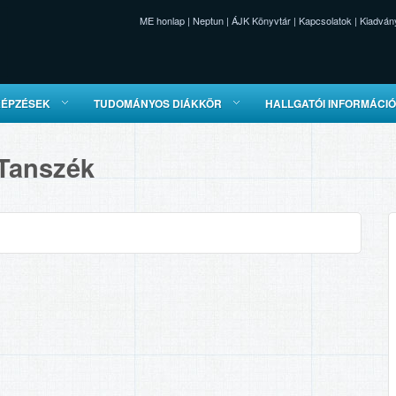
ME honlap
|
Neptun
|
ÁJK Könyvtár
|
Kapcsolatok
|
Kiadván
KÉPZÉSEK
TUDOMÁNYOS DIÁKKÖR
HALLGATÓI INFORMÁCI
 Tanszék