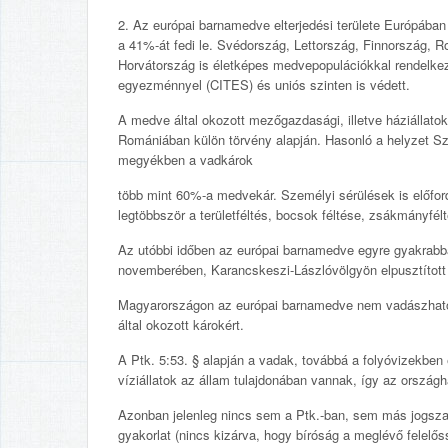
2. Az európai barnamedve elterjedési területe Európában
a 41%-át fedi le. Svédország, Lettország, Finnország, R
Horvátország is életképes medvepopulációkkal rendelk
egyezménnyel (CITES) és uniós szinten is védett.
A medve által okozott mezőgazdasági, illetve háziállato
Romániában külön törvény alapján. Hasonló a helyzet Sz
megyékben a vadkárok
több mint 60%-a medvekár. Személyi sérülések is előfor
legtöbbször a területféltés, bocsok féltése, zsákmányfélt
Az utóbbi időben az európai barnamedve egyre gyakrabba
novemberében, Karancskeszi-Lászlóvölgyön elpusztított j
Magyarországon az európai barnamedve nem vadászható v
által okozott károkért.
A Ptk. 5:53. § alapján a vadak, továbbá a folyóvizekbe
víziállatok az állam tulajdonában vannak, így az ország
Azonban jelenleg nincs sem a Ptk.-ban, sem más jogszabály
gyakorlat (nincs kizárva, hogy bíróság a meglévő felel