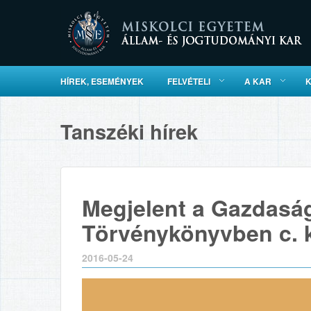
HÍREK, ESEMÉNYEK
FELVÉTELI
A KAR
Tanszéki hírek
Megjelent a Gazdaság
Törvénykönyvben c. 
2016-05-24