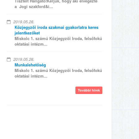
Tisztelt Hallgató!Kérjük, hogy aki elvégezte
a Jogi szakford&i...
2019.05.28.
Közjegyzői iroda szakmai gyakorlatra keres
jelentkezőket
Miskolc 1. számú Közjegyzői Iroda, felsőfokú
oktatási intézm...
2019.05.28.
Munkalehetőség
Miskolc 1. számú Közjegyzői Iroda, felsőfokú
oktatási intézm...
További hírek