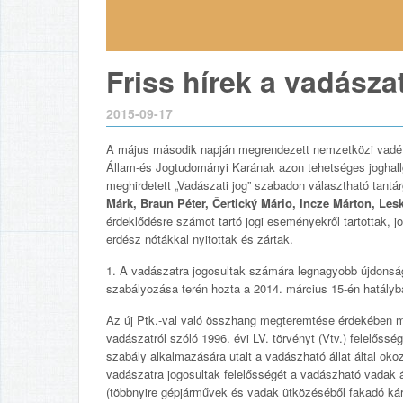
Friss hírek a vadásza
2015-09-17
A május második napján megrendezett nemzetközi vadét
Állam-és Jogtudományi Karának azon tehetséges joghallgat
meghirdetett „Vadászati jog” szabadon választható tantár
Márk, Braun Péter, Čertický Mário, Incze Márton, Le
érdeklődésre számot tartó jogi eseményekről tartottak, j
erdész nótákkal nyitottak és zártak.
1. A vadászatra jogosultak számára legnagyobb újdonságo
szabályozása terén hozta a 2014. március 15-én hatályba
Az új Ptk.-val való összhang megteremtése érdekében mó
vadászatról szóló 1996. évi LV. törvényt (Vtv.) felelősség
szabály alkalmazására utalt a vadászható állat által oko
vadászatra jogosultak felelősségét a vadászható vadak 
(többnyire gépjárművek és vadak ütközéséből fakadó kár