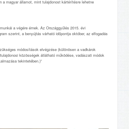
n a magyar államot, mint tulajdonost kártérítésre lehetne
 munkái a végére érnek. Az Országgyűlés 2015. évi
ram szerint, a benyújtás várható időpontja október, az elfogadás
n szükséges módosítások elvégzése (különösen a vadkárok
ldtulajdonosi közösségek átlátható működése, vadászati módok
almazása tekintetében.)”