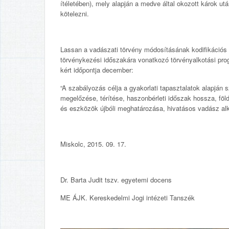
ítéletében), mely alapján a medve által okozott károk utá
kötelezni.
Lassan a vadászati törvény módosításának kodifikációs
törvénykezési időszakára vonatkozó törvényalkotási prog
kért időpontja december:
“A szabályozás célja a gyakorlati tapasztalatok alapjá
megelőzése, térítése, haszonbérleti időszak hossza, fö
és eszközök újbóli meghatározása, hivatásos vadász alk
Miskolc, 2015. 09. 17.
Dr. Barta Judit tszv. egyetemi docens
ME ÁJK. Kereskedelmi Jogi intézeti Tanszék