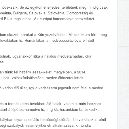
 növekszik, de az egykori elterjedési területnek még mindig csak
ománia, Bulgária, Szlovákia, Szlovénia, Görögország és
ező EU-s tagállamok. Az európai barnamedve nemzetközi
kban okozott károkat a Környezetvédelmi Minisztérium téríti meg
lovákiában is. Romániában a medvepopulációval érintett
dulnak, ugyanakkor ritka a halálos medvetámadás, oka
és.
n tűnik fel hazánk észak-keleti megyéiben, a 2014.
uhok, valószínűsíthetően, medve áldozatai lettek.
adon élő állat, így a vadászatra jogosult nem felel a medve
n és a természetes tavakban élő halak, valamint más hasznos
határt átlépő barnamedve is, míg kis hazánkban tartózkodik.
ban olyan speciális felelősségi előírás, illetve kialakult bírói
ősségi szabályok valamelyikének alkalmazását kimondja