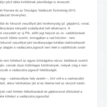
yt jelző tábla kintlétének jelentősége is elveszett.
szati Kamara és az Országos Vadászati Szövetség 2015.
dászati törvényhez.
at és fokozott veszéllyel járó tevékenység (pl. gépjármű, vonat,
álkozására irányadó szabályokat kell alkalmazni.
A
 visszatért az új Ptk. előtti jogi helyzet az ún. vadütközések
ozott ítélete szerint,
önmagában a vad közúton - nem
 fokozott veszéllyel járó tevékenysége körében bekövetkezett
y alapján a vadászatra jogosult nem felel a vadütközés során
ete nem kötelező az egyes bíróságokra nézve, belátásuk szerint
lapján, vannak olyan különleges körülmények, melyek még a nem
ozzák a vadászatra jogosult felelősségét.
 hogy –
vadveszélyes hely esetén
–,
kint volt-e a vadveszélyt
t, akkor felróhatóan járt el és felelnie kell az okozott kárért.
yán való hirtelen felbukkanását és gépkocsival ütközését a
re kötelezi a vadászatra jogosultat.