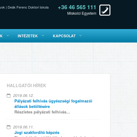
+36 46 565 111
yok
|
Deák Ferenc Doktori Iskola
Miskolci Egyetem
ÓK
INTÉZETEK
KAPCSOLAT
HALLGATÓI HÍREK
2019.06.12.
Pályázati felhívás ügyészségi fogalmazói
állások betöltésére
Részletes pályázati felhívás...
2019.06.11.
Jogi szakfordító képzés