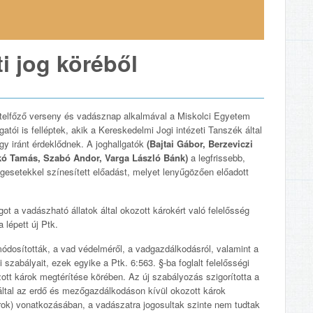
ti jog köréből
elfőző verseny és vadásznap alkalmával a Miskolci Egyetem
ói is felléptek, akik a Kereskedelmi Jogi intézeti Tanszék által
gy iránt érdeklődnek. A joghallgatók
(Bajtai Gábor, Berzeviczi
skó Tamás, Szabó Andor, Varga László Bánk)
a legfrissebb,
ogesetekkel színesített előadást, melyet lenyűgözően előadott
t a vadászható állatok által okozott károkért való felelősség
 lépett új Ptk.
dosították, a vad védelméről, a vadgazdálkodásról, valamint a
i szabályait, ezek egyike a Ptk. 6:563. §-ba foglalt felelősségi
zott károk megtérítése körében. Az új szabályozás szigorította a
által az erdő és mezőgazdálkodáson kívül okozott károk
ok) vonatkozásában, a vadászatra jogosultak szinte nem tudtak