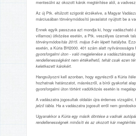
mentesülni az okozott károk megtérítése alól, a vadveszél
Az új Ptk. eltúlzott szigorát érzékelve, a Magyar Vadá
márciusában törvénymódosító javaslatot nyújtott be a va
Ennek egyik passzusa azt mondja ki, hogy vadászható áll
villamos) ütközése esetén, a Ptk. veszélyes üzemek tal
törvénymódosítás 2015. május 5-én lépett hatályba.
Ezzel
esetén, a Kúria BH2000. 401 szám alatt nyilvánosságra h
gyorsforgalmi úton - való megjelenése a vadásztársaság
rendellenességként nem értékelhető, tehát csak ezen tén
keletkezett károkért.
Hangsúlyozni kell azonban, hogy egyrészről a Kúria ítél
hozhatnak határozatot, másrészről, a bírói gyakorlat a
gyorsforgalmi úton történt vadütközés esetén is megalap
A vadászatra jogosultak oldalán újra érdemes vizsgálni,
jelző tábla.
Ha a vadászatra jogosult erről nem gondoskodot
Ugyanakkor a
Kúria egy másik döntése a vadnak autópál
rendellenességnek minősíti és az okozott kár megtérítésé