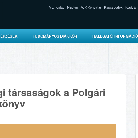
ME honlap
|
Neptun
|
ÁJK Könyvtár
|
Kapcsolatok
|
Kiadván
KÉPZÉSEK
TUDOMÁNYOS DIÁKKÖR
HALLGATÓI INFORMÁCI
i társaságok a Polgári
könyv