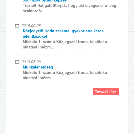
Tisztelt Hallgató!Kérjük, hogy aki elvégezte a Jogi
szakford&i...
2019.05.28.
Közjegyzői iroda szakmai gyakorlatra keres
jelentkezőket
Miskolc 1. számú Közjegyzői Iroda, felsőfokú
oktatási intézm...
2019.05.28.
Munkalehetőség
Miskolc 1. számú Közjegyzői Iroda, felsőfokú
oktatási intézm...
További hírek