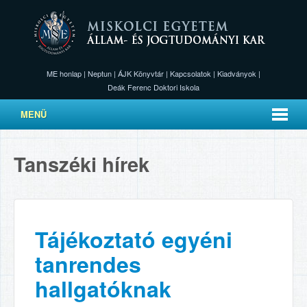
ME honlap
|
Neptun
|
ÁJK Könyvtár
|
Kapcsolatok
|
Kiadványok
|
Deák Ferenc Doktori Iskola
MENÜ
Tanszéki hírek
Tájékoztató egyéni
tanrendes
hallgatóknak