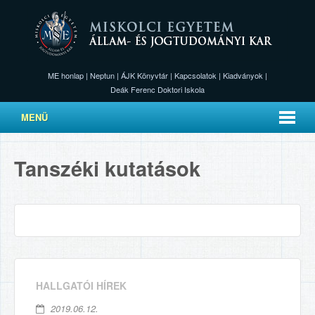
ME honlap
|
Neptun
|
ÁJK Könyvtár
|
Kapcsolatok
|
Kiadványok
|
Deák Ferenc Doktori Iskola
MENÜ
Tanszéki kutatások
HALLGATÓI HÍREK
2019.06.12.