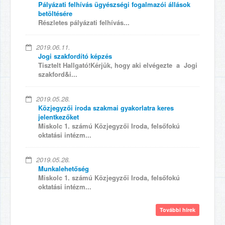
Pályázati felhívás ügyészségi fogalmazói állások
betöltésére
Részletes pályázati felhívás...
2019.06.11.
Jogi szakfordító képzés
Tisztelt Hallgató!Kérjük, hogy aki elvégezte a Jogi
szakford&i...
2019.05.28.
Közjegyzői iroda szakmai gyakorlatra keres
jelentkezőket
Miskolc 1. számú Közjegyzői Iroda, felsőfokú
oktatási intézm...
2019.05.28.
Munkalehetőség
Miskolc 1. számú Közjegyzői Iroda, felsőfokú
oktatási intézm...
További hírek