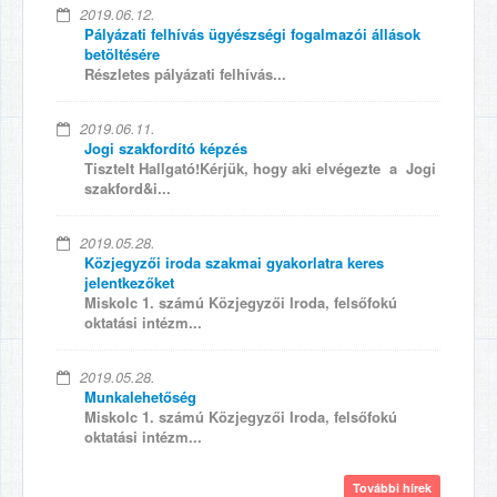
2019.06.12.
Pályázati felhívás ügyészségi fogalmazói állások
betöltésére
Részletes pályázati felhívás...
2019.06.11.
Jogi szakfordító képzés
Tisztelt Hallgató!Kérjük, hogy aki elvégezte a Jogi
szakford&i...
2019.05.28.
Közjegyzői iroda szakmai gyakorlatra keres
jelentkezőket
Miskolc 1. számú Közjegyzői Iroda, felsőfokú
oktatási intézm...
2019.05.28.
Munkalehetőség
Miskolc 1. számú Közjegyzői Iroda, felsőfokú
oktatási intézm...
További hírek