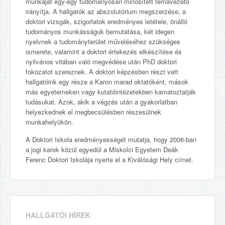
munkáját egy-egy tudományosan minősített témavezető
irányítja. A hallgatók az abszolutórium megszerzése, a
doktori vizsgák, szigorlatok eredményes letétele, önálló
tudományos munkásságuk bemutatása, két idegen
nyelvnek a tudományterület műveléséhez szükséges
ismerete, valamint a doktori értekezés elkészítése és
nyilvános vitában való megvédése után PhD doktori
fokozatot szereznek. A doktori képzésben részt vett
hallgatóink egy része a Karon marad oktatóként, mások
más egyetemeken vagy kutatóintézetekben kamatoztatják
tudásukat. Azok, akik a végzés után a gyakorlatban
helyezkednek el megbecsülésben részesülnek
munkahelyükön.
A Doktori Iskola eredményességét mutatja, hogy 2006-ban
a jogi karok közül egyedül a Miskolci Egyetem Deák
Ferenc Doktori Iskolája nyerte el a Kiválósági Hely címet.
HALLGATÓI HÍREK