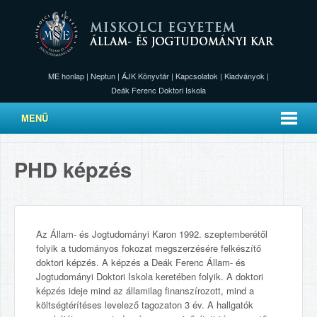
ME honlap
|
Neptun
|
ÁJK Könyvtár
|
Kapcsolatok
|
Kiadványok
|
Deák Ferenc Doktori Iskola
MENÜ
PHD képzés
Az Állam- és Jogtudományi Karon 1992. szeptemberétől
folyik a tudományos fokozat megszerzésére felkészítő
doktori képzés. A képzés a Deák Ferenc Állam- és
Jogtudományi Doktori Iskola keretében folyik. A doktori
képzés ideje mind az államilag finanszírozott, mind a
költségtérítéses levelező tagozaton 3 év. A hallgatók