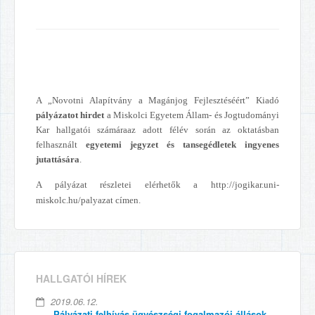
A „Novotni Alapítvány a Magánjog Fejlesztéséért” Kiadó
pályázatot hirdet
a Miskolci Egyetem Állam- és Jogtudományi
Kar hallgatói számára
az adott félév során az oktatásban
felhasznált
egyetemi jegyzet és tansegédletek ingyenes
jutattására
.
A pályázat részletei elérhetők a http://jogikar.uni-
miskolc.hu/palyazat címen.
HALLGATÓI HÍREK
2019.06.12.
Pályázati felhívás ügyészségi fogalmazói állások