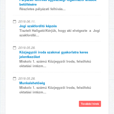
betöltésére
Részletes pályázati felhívás...
2019.06.11.
Jogi szakfordító képzés
Tisztelt Hallgató!Kérjük, hogy aki elvégezte a Jogi
szakford&i...
2019.05.28.
Közjegyzői iroda szakmai gyakorlatra keres
jelentkezőket
Miskolc 1. számú Közjegyzői Iroda, felsőfokú
oktatási intézm...
2019.05.28.
Munkalehetőség
Miskolc 1. számú Közjegyzői Iroda, felsőfokú
oktatási intézm...
További hírek