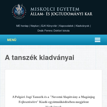
ME honlap
|
Neptun
|
ÁJK Könyvtár
|
Kapcsolatok
|
Kiadványok
|
Deák Ferenc Doktori Iskola
MENÜ
A tanszék kiadványai
A Polgári Jogi Tanszék és a "Novotni Alapítvány a Magánjog
Fejlesztéséért" Kiadó együttműködésében megjelent
kiadványok