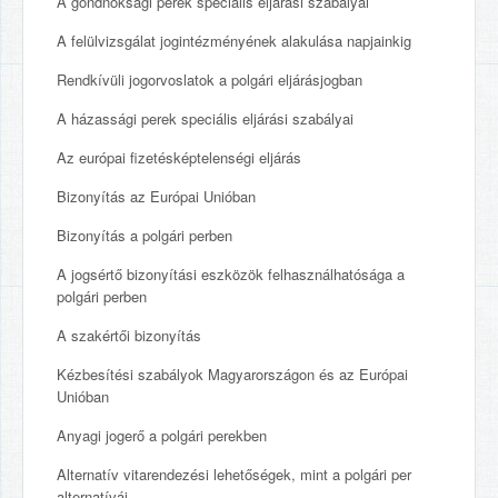
A gondnoksági perek speciális eljárási szabályai
A felülvizsgálat jogintézményének alakulása napjainkig
Rendkívüli jogorvoslatok a polgári eljárásjogban
A házassági perek speciális eljárási szabályai
Az európai fizetésképtelenségi eljárás
Bizonyítás az Európai Unióban
Bizonyítás a polgári perben
A jogsértő bizonyítási eszközök felhasználhatósága a
polgári perben
A szakértői bizonyítás
Kézbesítési szabályok Magyarországon és az Európai
Unióban
Anyagi jogerő a polgári perekben
Alternatív vitarendezési lehetőségek, mint a polgári per
alternatívái