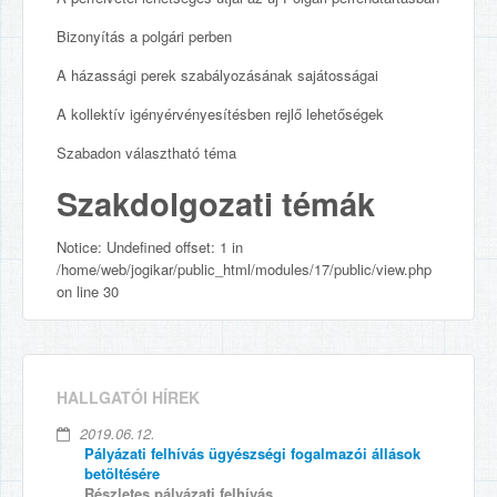
Bizonyítás a polgári perben
A házassági perek szabályozásának sajátosságai
A kollektív igényérvényesítésben rejlő lehetőségek
Szabadon választható téma
Szakdolgozati témák
Notice: Undefined offset: 1 in
/home/web/jogikar/public_html/modules/17/public/view.php
on line 30
HALLGATÓI HÍREK
2019.06.12.
Pályázati felhívás ügyészségi fogalmazói állások
betöltésére
Részletes pályázati felhívás...