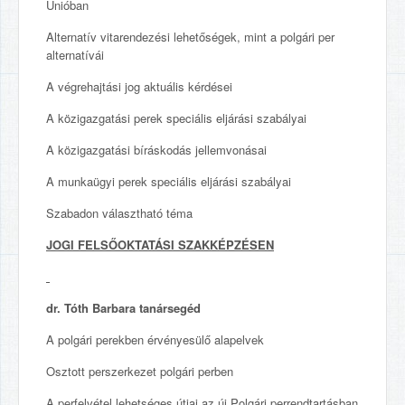
Unióban
Alternatív vitarendezési lehetőségek, mint a polgári per
alternatívái
A végrehajtási jog aktuális kérdései
A közigazgatási perek speciális eljárási szabályai
A közigazgatási bíráskodás jellemvonásai
A munkaügyi perek speciális eljárási szabályai
Szabadon választható téma
JOGI FELSŐOKTATÁSI SZAKKÉPZÉSEN
dr. Tóth Barbara tanársegéd
A polgári perekben érvényesülő alapelvek
Osztott perszerkezet polgári perben
A perfelvétel lehetséges útjai az új Polgári perrendtartásban