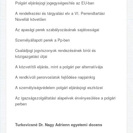
Polgári eljárásjogi jogegységesítés az EU-ban
A rendelkezési és tárgyalási elv a VI. Perrendtartási
Novellát követően
Az apasági perek szabályozásának sajátosságai
Személyállapoti perek a Pp-ben
Családjogi jogviszonyok rendezésének bírói és
közigazgatási útjai
A közvetítői eljárás, mint a polgári per alternatívája
A rendkívüli perorvoslatok fejlődése napjainkig
A személyiségvédelem polgári eljárásjogi eszközei
Az igazságszolgáltatási alapelvek érvényesülése a polgári
perben
Turkovicsné Dr. Nagy Adrienn egyetemi docens