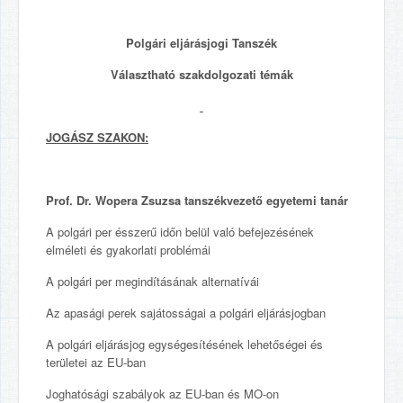
Polgári eljárásjogi Tanszék
Választható szakdolgozati témák
JOGÁSZ SZAKON:
Prof. Dr. Wopera Zsuzsa tanszékvezető egyetemi tanár
A polgári per ésszerű időn belül való befejezésének
elméleti és gyakorlati problémái
A polgári per megindításának alternatívái
Az apasági perek sajátosságai a polgári eljárásjogban
A polgári eljárásjog egységesítésének lehetőségei és
területei az EU-ban
Joghatósági szabályok az EU-ban és MO-on