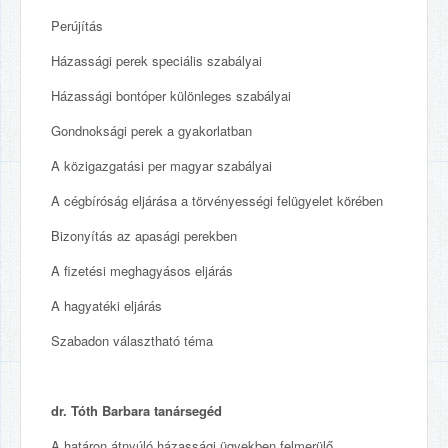
Perújítás
Házassági perek speciális szabályai
Házassági bontóper különleges szabályai
Gondnoksági perek a gyakorlatban
A közigazgatási per magyar szabályai
A cégbíróság eljárása a törvényességi felügyelet körében
Bizonyítás az apasági perekben
A fizetési meghagyásos eljárás
A hagyatéki eljárás
Szabadon választható téma
dr. Tóth Barbara tanársegéd
A határon átnyúló házassági ügyekben felmerülő