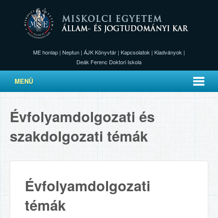
ME honlap
|
Neptun
|
ÁJK Könyvtár
|
Kapcsolatok
|
Kiadványok
|
Deák Ferenc Doktori Iskola
MENÜ
Évfolyamdolgozati és
szakdolgozati témák
Évfolyamdolgozati
témák