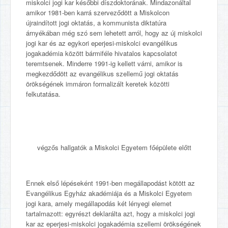
miskolci jogi kar későbbi díszdoktorának. Mindazonáltal
amikor 1981-ben karrá szerveződött a Miskolcon
újraindított jogi oktatás, a kommunista diktatúra
árnyékában még szó sem lehetett arról, hogy az új miskolci
jogi kar és az egykori eperjesi-miskolci evangélikus
jogakadémia között bármiféle hivatalos kapcsolatot
teremtsenek. Minderre 1991-ig kellett várni, amikor is
megkezdődött az evangélikus szellemű jogi oktatás
örökségének immáron formalizált keretek közötti
felkutatása.
végzős hallgatók a Miskolci Egyetem főépülete előtt
Ennek első lépéseként 1991-ben megállapodást kötött az
Evangélikus Egyház akadémiája és a Miskolci Egyetem
jogi kara, amely megállapodás két lényegi elemet
tartalmazott: egyrészt deklarálta azt, hogy a miskolci jogi
kar az eperjesi-miskolci jogakadémia szellemi örökségének