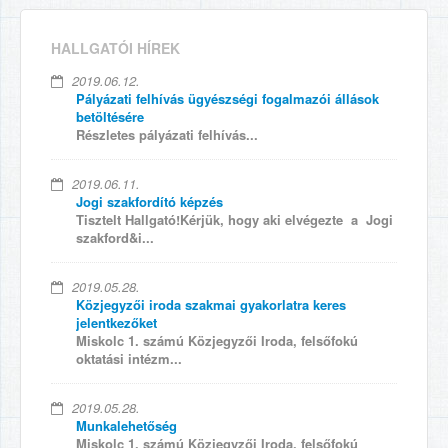
HALLGATÓI HÍREK
2019.06.12.
Pályázati felhívás ügyészségi fogalmazói állások
betöltésére
Részletes pályázati felhívás...
2019.06.11.
Jogi szakfordító képzés
Tisztelt Hallgató!Kérjük, hogy aki elvégezte a Jogi
szakford&i...
2019.05.28.
Közjegyzői iroda szakmai gyakorlatra keres
jelentkezőket
Miskolc 1. számú Közjegyzői Iroda, felsőfokú
oktatási intézm...
2019.05.28.
Munkalehetőség
Miskolc 1. számú Közjegyzői Iroda, felsőfokú