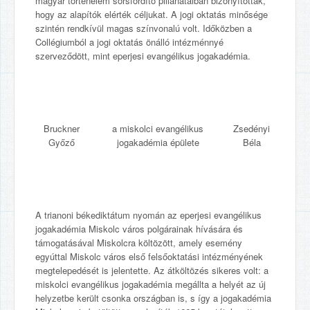
magyar történelem sorsfordító pillanataiban bizonyították,
hogy az alapítók elérték céljukat. A jogi oktatás minősége
szintén rendkívül magas színvonalú volt. Időközben a
Collégiumból a jogi oktatás önálló intézménnyé
szerveződött, mint eperjesi evangélikus jogakadémia.
Bruckner
a miskolci evangélikus
Zsedényi
Győző
jogakadémia épülete
Béla
A trianoni békediktátum nyomán az eperjesi evangélikus
jogakadémia Miskolc város polgárainak hívására és
támogatásával Miskolcra költözött, amely esemény
egyúttal Miskolc város első felsőoktatási intézményének
megtelepedését is jelentette. Az átköltözés sikeres volt: a
miskolci evangélikus jogakadémia megállta a helyét az új
helyzetbe került csonka országban is, s így a jogakadémia