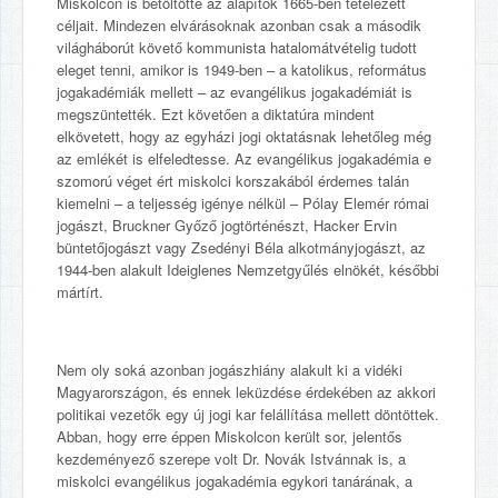
Miskolcon is betöltötte az alapítók 1665-ben tételezett
céljait. Mindezen elvárásoknak azonban csak a második
világháborút követő kommunista hatalomátvételig tudott
eleget tenni, amikor is 1949-ben – a katolikus, református
jogakadémiák mellett – az evangélikus jogakadémiát is
megszüntették. Ezt követően a diktatúra mindent
elkövetett, hogy az egyházi jogi oktatásnak lehetőleg még
az emlékét is elfeledtesse. Az evangélikus jogakadémia e
szomorú véget ért miskolci korszakából érdemes talán
kiemelni – a teljesség igénye nélkül – Pólay Elemér római
jogászt, Bruckner Győző jogtörténészt, Hacker Ervin
büntetőjogászt vagy Zsedényi Béla alkotmányjogászt, az
1944-ben alakult Ideiglenes Nemzetgyűlés elnökét, későbbi
mártírt.
Nem oly soká azonban jogászhiány alakult ki a vidéki
Magyarországon, és ennek leküzdése érdekében az akkori
politikai vezetők egy új jogi kar felállítása mellett döntöttek.
Abban, hogy erre éppen Miskolcon került sor, jelentős
kezdeményező szerepe volt Dr. Novák Istvánnak is, a
miskolci evangélikus jogakadémia egykori tanárának, a