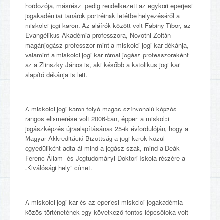
hordozója, másrészt pedig rendelkezett az egykori eperjesi
jogakadémiai tanárok portréinak letétbe helyezéséről a
miskolci jogi karon. Az aláírók között volt Fabiny Tibor, az
Evangélikus Akadémia professzora, Novotni Zoltán
magánjogász professzor mint a miskolci jogi kar dékánja,
valamint a miskolci jogi kar római jogász professzoraként
az a Zlinszky János is, aki később a katolikus jogi kar
alapító dékánja is lett.
A miskolci jogi karon folyó magas színvonalú képzés
rangos elismerése volt 2006-ban, éppen a miskolci
jogászképzés újraalapításának 25-ik évfordulóján, hogy a
Magyar Akkreditáció Bizottság a jogi karok közül
egyedüliként adta át mind a jogász szak, mind a Deák
Ferenc Állam- és Jogtudományi Doktori Iskola részére a
„Kiválósági hely” címet.
A miskolci jogi kar és az eperjesi-miskolci jogakadémia
közös történetének egy következő fontos lépcsőfoka volt