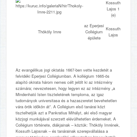
az Eperjesi
Kossuth
Thököly Imre
Collégium
Lajos
épülete
Az evangélikus jogi oktatás 1667-ben vette kezdetét a
felvidéki Eperjesi Collégiumban. A kollégium 1665-ös
alapító okirata három nemes célt jelölt ki az intézmény
számára; nevezetesen, hogy legyen ez az intézmény „a
Mindenható Isten tiszteletének temploma, az igaz
tudományok universitasa és a hazaszeretet bevehetetlen
vára örök időkön át”. A Collégium első tanárai közt
tisztelhetjük azt a Pankratius Mihályt, aki első magyar
közjogi munkájával szerzett elévülhetetlen érdemeket. A
Collégium története, diákjainak – köztük: Thököly Imrének,
Kossuth Lajosnak – és tanárainak szerepvállalása a