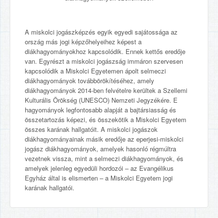
A miskolci jogászképzés egyik egyedi sajátossága az
ország más jogi képzőhelyeihez képest a
diákhagyományokhoz kapcsolódik. Ennek kettős eredője
van. Egyrészt a miskolci jogászság immáron szervesen
kapcsolódik a Miskolci Egyetemen ápolt selmeczi
diákhagyományok továbbörökítéséhez, amely
diákhagyományok 2014-ben felvételre kerültek a Szellemi
Kulturális Örökség (UNESCO) Nemzeti Jegyzékére. E
hagyományok legfontosabb alapját a bajtársiasság és
összetartozás képezi, és összekötik a Miskolci Egyetem
összes karának hallgatóit. A miskolci jogászok
diákhagyományainak másik eredője az eperjesi-miskolci
jogász diákhagyományok, amelyek hasonló régmúltra
vezetnek vissza, mint a selmeczi diákhagyományok, és
amelyek jelenleg egyedüli hordozói – az Evangélikus
Egyház által is elismerten – a Miskolci Egyetem jogi
karának hallgatói.