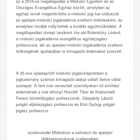
az a 2016-os megállapodás a Miskolci Egyetem és az
Országos Evangélikus Egyház között, amelyben az
egyház ismét megerősítette a miskolci jogi kar státuszát
az eperjesi-miskolci jogakadémia szellemi örököseként, és
amelyben tovább mélyítették a korábbi együttműködést. A
megállapodást ünnepi tanúként írta alá Boleratzky Lóránd,
a miskolci jogakadémia evangélikus egyházjogász
professzora, aki az eperjesi-miskolci jogakadémia szellemi
örökségének ápolásában is kimagasló érdemeket szerzett.
A 35 éve újraalapított miskolci jogászképzésben a
jogtudomány számos kimagasló alakja vállalt illetve vállal
szerepet. A fent már nevesített személyeken túl említést
érdemelnek a már elhunyt Horváth Tibor és Kratochwill
Ferenc büntetőjogász professzorok, Gáspárdy László
polgári eljárásjogász professzor és Bíró György polgári
jogász professzor.
szalamander Miskolcon a selmeczi és eperjesi
diákhagyományok szellemében