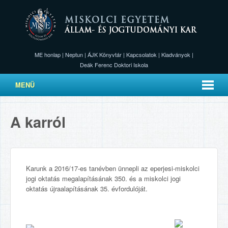
ME honlap
|
Neptun
|
ÁJK Könyvtár
|
Kapcsolatok
|
Kiadványok
|
Deák Ferenc Doktori Iskola
MENÜ
A karról
Karunk a 2016/17-es tanévben ünnepli az eperjesi-miskolci
jogi oktatás megalapításának 350. és a miskolci jogi
oktatás újraalapításának 35. évfordulóját.