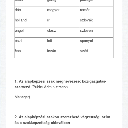
dán
magyar
román
holland
ír
szlovák
angol
olasz
szlovén
észt
lett
spanyol
finn
litván
svéd
1. Az alapképzési szak megnevezése: közigazgatás-
szervez
ő
(Public Administration
Manager)
2. Az alapképzési szakon szerezhet
ő
végzettségi szint
és a szakképzettség oklevélben