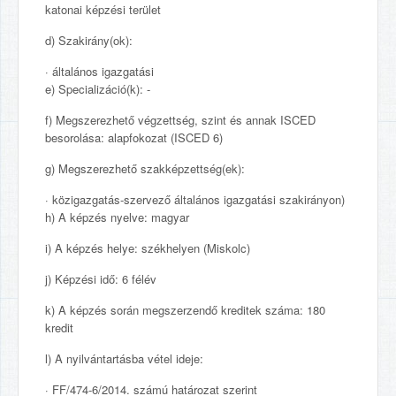
katonai képzési terület
d) Szakirány(ok):
· általános igazgatási
e) Specializáció(k): -
f) Megszerezhető végzettség, szint és annak ISCED
besorolása: alapfokozat (ISCED 6)
g) Megszerezhető szakképzettség(ek):
· közigazgatás-szervező általános igazgatási szakirányon)
h) A képzés nyelve: magyar
i) A képzés helye: székhelyen (Miskolc)
j) Képzési idő: 6 félév
k) A képzés során megszerzendő kreditek száma: 180
kredit
l) A nyilvántartásba vétel ideje:
· FF/474-6/2014. számú határozat szerint