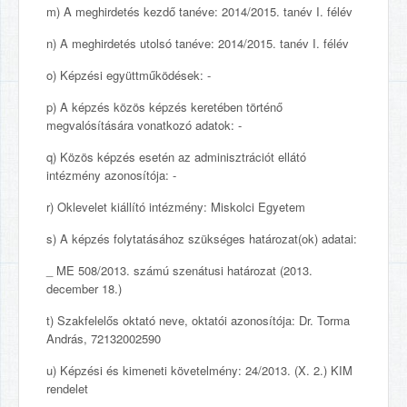
m) A meghirdetés kezdő tanéve: 2014/2015. tanév I. félév
n) A meghirdetés utolsó tanéve: 2014/2015. tanév I. félév
o) Képzési együttműködések: -
p) A képzés közös képzés keretében történő
megvalósítására vonatkozó adatok: -
q) Közös képzés esetén az adminisztrációt ellátó
intézmény azonosítója: -
r) Oklevelet kiállító intézmény: Miskolci Egyetem
s) A képzés folytatásához szükséges határozat(ok) adatai:
_ ME 508/2013. számú szenátusi határozat (2013.
december 18.)
t) Szakfelelős oktató neve, oktatói azonosítója: Dr. Torma
András, 72132002590
u) Képzési és kimeneti követelmény: 24/2013. (X. 2.) KIM
rendelet