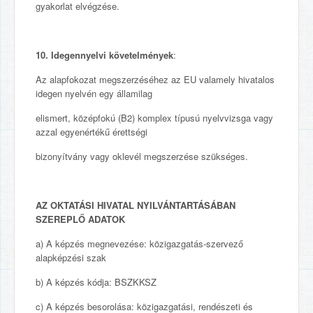
gyakorlat elvégzése.
10. Idegennyelvi követelmények
:
Az alapfokozat megszerzéséhez az EU valamely hivatalos
idegen nyelvén egy államilag
elismert, középfokú (B2) komplex típusú nyelvvizsga vagy
azzal egyenértékű érettségi
bizonyítvány vagy oklevél megszerzése szükséges.
AZ
O
KTATÁSI
H
IVATAL NYILVÁNTARTÁSÁBAN
SZEREPL
Ő
ADATOK
a) A képzés megnevezése: közigazgatás-szervező
alapképzési szak
b) A képzés kódja: BSZKKSZ
c) A képzés besorolása: közigazgatási, rendészeti és