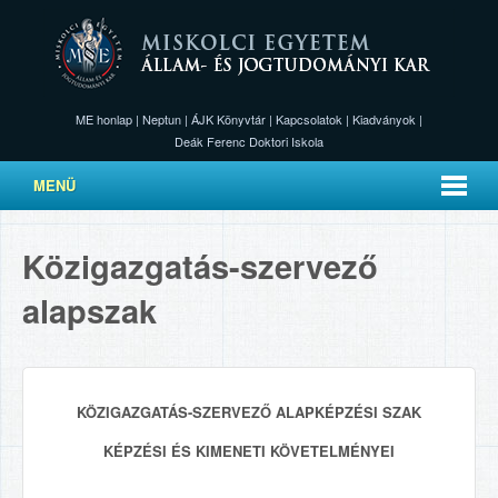
ME honlap
|
Neptun
|
ÁJK Könyvtár
|
Kapcsolatok
|
Kiadványok
|
Deák Ferenc Doktori Iskola
MENÜ
Közigazgatás-szervező
alapszak
K
ÖZIGAZGATÁS
-
SZERVEZ
Ő
ALAPKÉPZÉSI SZAK
KÉPZÉSI ÉS KIMENETI KÖVETELMÉNYEI