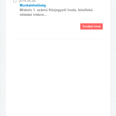
2019.05.28.
Munkalehetőség
Miskolc 1. számú Közjegyzői Iroda, felsőfokú
oktatási intézm...
További hírek