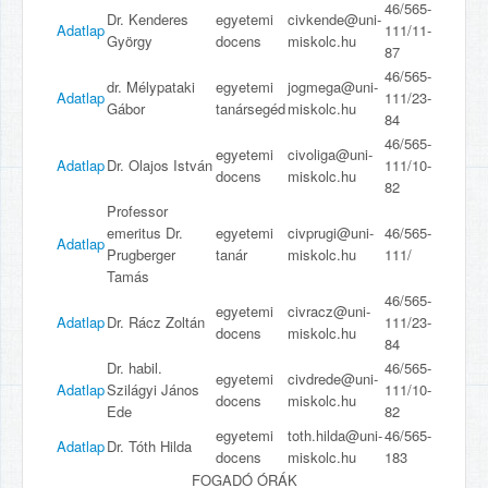
46/565-
Dr. Kenderes
egyetemi
civkende@uni-
Adatlap
111/11-
György
docens
miskolc.hu
87
46/565-
dr. Mélypataki
egyetemi
jogmega@uni-
Adatlap
111/23-
Gábor
tanársegéd
miskolc.hu
84
46/565-
egyetemi
civoliga@uni-
Adatlap
Dr. Olajos István
111/10-
docens
miskolc.hu
82
Professor
emeritus Dr.
egyetemi
civprugi@uni-
46/565-
Adatlap
Prugberger
tanár
miskolc.hu
111/
Tamás
46/565-
egyetemi
civracz@uni-
Adatlap
Dr. Rácz Zoltán
111/23-
docens
miskolc.hu
84
Dr. habil.
46/565-
egyetemi
civdrede@uni-
Adatlap
Szilágyi János
111/10-
docens
miskolc.hu
Ede
82
egyetemi
toth.hilda@uni-
46/565-
Adatlap
Dr. Tóth Hilda
docens
miskolc.hu
183
FOGADÓ ÓRÁK