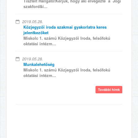
Tisztelt Hallgató!Kérjük, hogy aki elvégezte a Jogi
szakford&i...
2019.05.28.
Közjegyzői iroda szakmai gyakorlatra keres
jelentkezőket
Miskolc 1. számú Közjegyzői Iroda, felsőfokú
oktatási intézm...
2019.05.28.
Munkalehetőség
Miskolc 1. számú Közjegyzői Iroda, felsőfokú
oktatási intézm...
További hírek