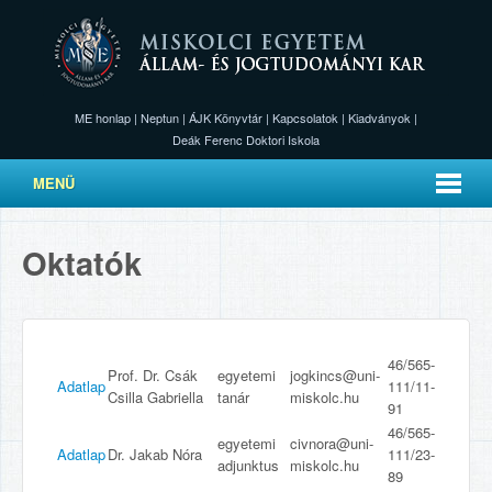
ME honlap
|
Neptun
|
ÁJK Könyvtár
|
Kapcsolatok
|
Kiadványok
|
Deák Ferenc Doktori Iskola
MENÜ
Oktatók
46/565-
Prof. Dr. Csák
egyetemi
jogkincs@uni-
Adatlap
111/11-
Csilla Gabriella
tanár
miskolc.hu
91
46/565-
egyetemi
civnora@uni-
Adatlap
Dr. Jakab Nóra
111/23-
adjunktus
miskolc.hu
89