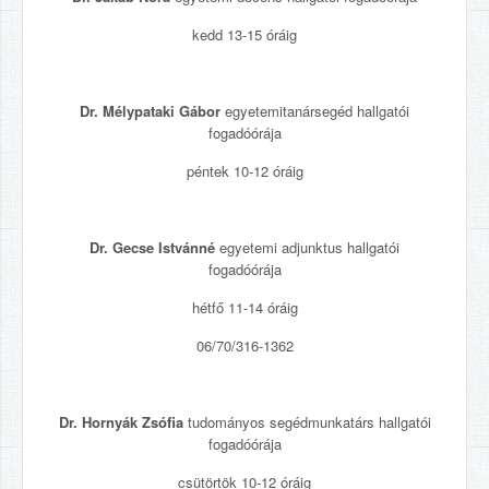
kedd 13-15 óráig
Dr. Mélypataki Gábor
egyetemitanársegéd hallgatói
fogadóórája
péntek 10-12 óráig
Dr. Gecse Istvánné
egyetemi adjunktus hallgatói
fogadóórája
hétfő 11-14 óráig
06/70/316-1362
Dr. Hornyák Zsófia
tudományos segédmunkatárs hallgatói
fogadóórája
csütörtök 10-12 óráig