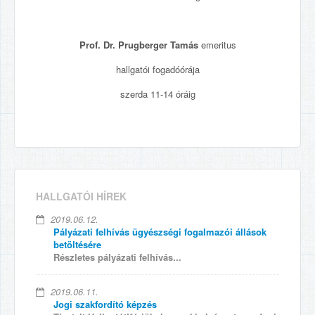
Prof. Dr. Prugberger Tamás
emeritus
hallgatói fogadóórája
szerda 11-14 óráig
HALLGATÓI HÍREK
2019.06.12.
Pályázati felhívás ügyészségi fogalmazói állások
betöltésére
Részletes pályázati felhívás...
2019.06.11.
Jogi szakfordító képzés