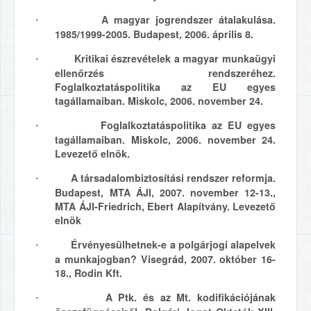
A magyar jogrendszer átalakulása.
·
1985/1999-2005. Budapest, 2006. április 8.
Kritikai észrevételek a magyar munkaügyi
·
ellenőrzés rendszeréhez.
Foglalkoztatáspolitika az EU egyes
tagállamaiban. Miskolc, 2006. november 24.
Foglalkoztatáspolitika az EU egyes
·
tagállamaiban. Miskolc, 2006. november 24.
Levezető elnök.
A társadalombiztosítási rendszer reformja.
·
Budapest, MTA ÁJI, 2007. november 12-13.,
MTA ÁJI-Friedrich, Ebert Alapítvány. Levezető
elnök
Érvényesülhetnek-e a polgárjogi alapelvek
·
a munkajogban? Visegrád, 2007. október 16-
18., Rodin Kft.
A Ptk. és az Mt. kodifikációjának
·