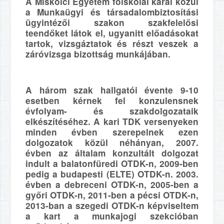
A Miskolci Egyetem főiskolai karai közül
a Munkaügyi és társadalombiztosítási
ügyintézői szakon szakfelelősi
teendőket látok el, ugyanitt előadásokat
tartok, vizsgáztatok és részt veszek a
záróvizsga bizottság munkájában.
A három szak hallgatói évente 9-10
esetben kérnek fel konzulensnek
évfolyam- és szakdolgozataik
elkészítéséhez. A kari TDK versenyeken
minden évben szerepelnek ezen
dolgozatok közül néhányan, 2007.
évben az általam konzultált dolgozat
indult a balatonfüredi OTDK-n, 2009-ben
pedig a budapesti (ELTE) OTDK-n. 2003.
évben a debreceni OTDK-n, 2005-ben a
győri OTDK-n, 2011-ben a pécsi OTDK-n,
2013-ban a szegedi OTDK-n képviseltem
a kart a munkajogi szekcióban