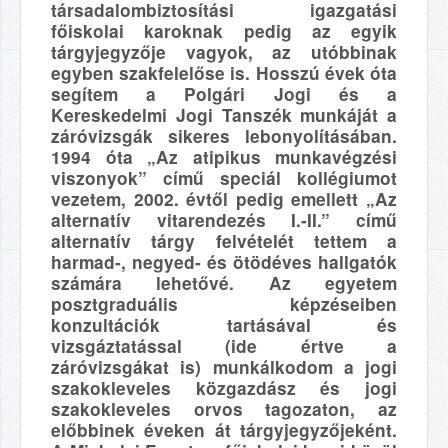
társadalombiztosítási igazgatási
főiskolai karoknak pedig az egyik
tárgyjegyzője vagyok, az utóbbinak
egyben szakfelelőse is. Hosszú évek óta
segítem a Polgári Jogi és a
Kereskedelmi Jogi Tanszék munkáját a
záróvizsgák sikeres lebonyolításában.
1994 óta „Az atipikus munkavégzési
viszonyok” című speciál kollégiumot
vezetem, 2002. évtől pedig emellett „Az
alternatív vitarendezés I.-II.” című
alternatív tárgy felvételét tettem a
harmad-, negyed- és ötödéves hallgatók
számára lehetővé. Az egyetem
posztgraduális képzéseiben
konzultációk tartásával és
vizsgáztatással (ide értve a
záróvizsgákat is) munkálkodom a jogi
szakokleveles közgazdász és jogi
szakokleveles orvos tagozaton, az
előbbinek éveken át tárgyjegyzőjeként.