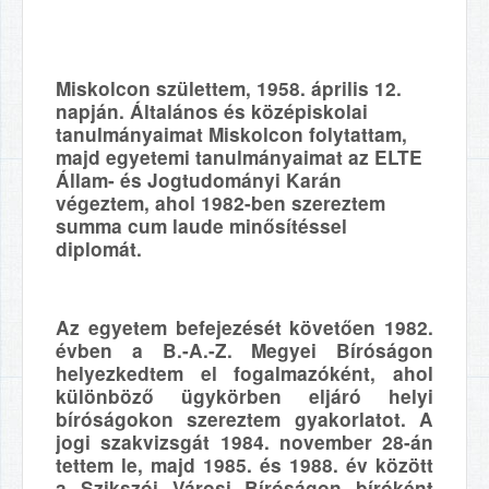
Miskolcon születtem, 1958. április 12.
napján. Általános és középiskolai
tanulmányaimat Miskolcon folytattam,
majd egyetemi tanulmányaimat az ELTE
Állam- és Jogtudományi Karán
végeztem, ahol 1982-ben szereztem
summa cum laude minősítéssel
diplomát.
Az egyetem befejezését követően 1982.
évben a B.-A.-Z. Megyei Bíróságon
helyezkedtem el fogalmazóként, ahol
különböző ügykörben eljáró helyi
bíróságokon szereztem gyakorlatot. A
jogi szakvizsgát 1984. november 28-án
tettem le, majd 1985. és 1988. év között
a Szikszói Városi Bíróságon bíróként