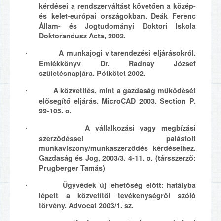
kérdései a rendszerváltást követően a közép-
és kelet-európai országokban. Deák Ferenc
Állam- és Jogtudományi Doktori Iskola
Doktorandusz Acta, 2002.
A munkajogi vitarendezési eljárásokról.
·
Emlékkönyv Dr. Radnay József
születésnapjára. Pótkötet 2002.
A közvetítés, mint a gazdaság működését
·
elősegítő eljárás. MicroCAD 2003. Section P.
99-105. o.
A vállalkozási vagy megbízási
·
szerződéssel palástolt
munkaviszony/munkaszerződés kérdéseihez.
Gazdaság és Jog, 2003/3. 4-11. o. (társszerző:
Prugberger Tamás)
Ügyvédek új lehetőség előtt: hatályba
·
lépett a közvetítői tevékenységről szóló
törvény. Advocat 2003/1. sz.