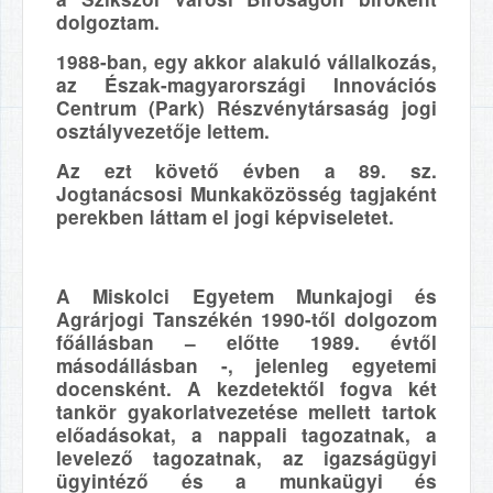
dolgoztam.
1988-ban, egy akkor alakuló vállalkozás,
az Észak-magyarországi Innovációs
Centrum (Park) Részvénytársaság jogi
osztályvezetője lettem.
Az ezt követő évben a 89. sz.
Jogtanácsosi Munkaközösség tagjaként
perekben láttam el jogi képviseletet.
A Miskolci Egyetem Munkajogi és
Agrárjogi Tanszékén 1990-től dolgozom
főállásban – előtte 1989. évtől
másodállásban -, jelenleg egyetemi
docensként. A kezdetektől fogva két
tankör gyakorlatvezetése mellett tartok
előadásokat, a nappali tagozatnak, a
levelező tagozatnak, az igazságügyi
ügyintéző és a munkaügyi és