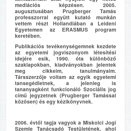
mediációs képzésen. 2005.
augusztusában Prugberger Tamás
professzorral együtt kutató munkán
vettem részt Hollandiában a Leideni
Egyetemen az ERASMUS program
keretében.
Publikációs tevékenységemnek kezdete
az egyetemi jogviszonyom létesítési
idejére esik, 1990. óta különböző
szaklapokban, kiadványokban jelentek
meg cikkeim, tanulmányaim.
Társszerzője voltam az egyik egyetemi
tansegédletnek, a jelenleg is
tananyagként funkcionáló Szociális jog
című jegyzetnek (Prugberger Tamással
közösen) és egy kézikönyvnek.
2006. évtől tagja vagyok a Miskolci Jogi
Szemle Tanácsadó Testületének, ahol