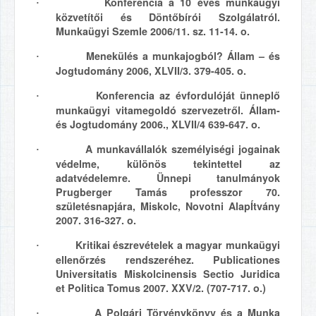
Konferencia a 10 éves munkaügyi
·
közvetítői és Döntőbírói Szolgálatról.
Munkaügyi Szemle 2006/11. sz. 11-14. o.
Menekülés a munkajogból? Állam – és
·
Jogtudomány 2006, XLVII/3. 379-405. o.
Konferencia az évfordulóját ünneplő
·
munkaügyi vitamegoldó szervezetről. Állam-
és Jogtudomány 2006., XLVII/4 639-647. o.
A munkavállalók személyiségi jogainak
·
védelme, különös tekintettel az
adatvédelemre. Ünnepi tanulmányok
Prugberger Tamás professzor 70.
születésnapjára, Miskolc, Novotni AlapÍtvány
2007. 316-327. o.
Kritikai észrevételek a magyar munkaügyi
·
ellenőrzés rendszeréhez. Publicationes
Universitatis Miskolcinensis Sectio Juridica
et Politica Tomus 2007. XXV/2. (707-717. o.)
A Polgári Törvénykönyv és a Munka
·