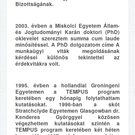
Bizottságának.
2003. évben a Miskolci Egyetem Állam-
és Jogtudományi Karán doktori (PhD)
oklevelet szereztem summa cum laude
minősítéssel. A PhD dolgozatom címe A
munkaügyi viták megoldásának
kérdései különös tekintettel az
érdekvitákra volt.
1995. évben a hollandiai Groningeni
Egyetemen a TEMPUS program
keretében egy hónapig folytathattam
kutatásokat. 1996-ban a skót
Stratchclyde Egyetemen Glasgowban dr.
Kenderes Györggyel közösen
végezhettem kutatásokat szintén a
TEMPUS program keretében két héten