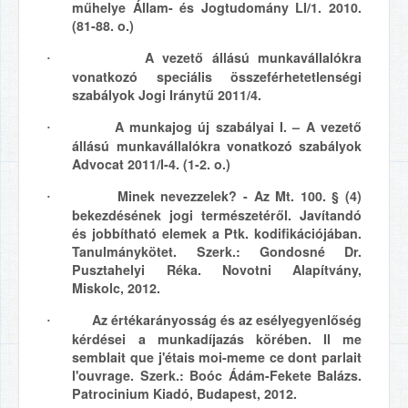
műhelye Állam- és Jogtudomány LI/1. 2010.
(81-88. o.)
A vezető állású munkavállalókra
·
vonatkozó speciális összeférhetetlenségi
szabályok Jogi Iránytű 2011/4.
A munkajog új szabályai I. – A vezető
·
állású munkavállalókra vonatkozó szabályok
Advocat 2011/I-4. (1-2. o.)
Minek nevezzelek? - Az Mt. 100. § (4)
·
bekezdésének jogi természetéről. Javítandó
és jobbítható elemek a Ptk. kodifikációjában.
Tanulmánykötet. Szerk.: Gondosné Dr.
Pusztahelyi Réka. Novotni Alapítvány,
Miskolc, 2012.
Az értékarányosság és az esélyegyenlőség
·
kérdései a munkadíjazás körében. Il me
semblait que j'étais moi-meme ce dont parlait
l'ouvrage. Szerk.: Boóc Ádám-Fekete Balázs.
Patrocinium Kiadó, Budapest, 2012.