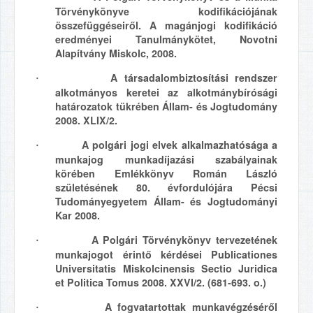
Törvénykönyve kodifikációjának
összefüggéseiről. A magánjogi kodifikáció
eredményei Tanulmánykötet, Novotni
Alapítvány Miskolc, 2008.
A társadalombiztosítási rendszer
·
alkotmányos keretei az alkotmánybírósági
határozatok tükrében Állam- és Jogtudomány
2008. XLIX/2.
A polgári jogi elvek alkalmazhatósága a
·
munkajog munkadíjazási szabályainak
körében Emlékkönyv Román László
születésének 80. évfordulójára Pécsi
Tudományegyetem Állam- és Jogtudományi
Kar 2008.
A Polgári Törvénykönyv tervezetének
·
munkajogot érintő kérdései Publicationes
Universitatis Miskolcinensis Sectio Juridica
et Politica Tomus 2008. XXVI/2. (681-693. o.)
A fogvatartottak munkavégzéséről
·