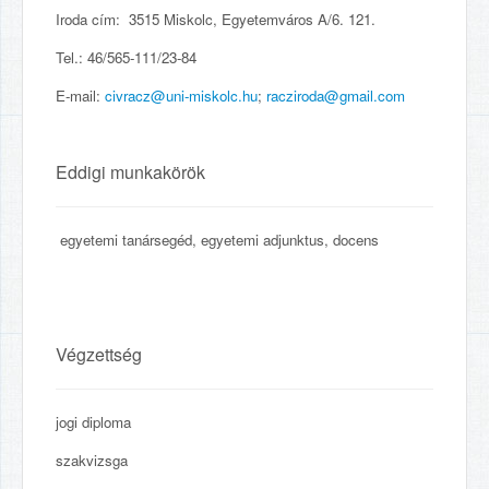
Iroda cím:
3515 Miskolc, Egyetemváros A/6. 121.
Tel.: 46/565-111/23-84
E-mail:
civracz@uni-miskolc.hu
;
racziroda@gmail.com
Eddigi munkakörök
egyetemi tanársegéd, egyetemi adjunktus, docens
Végzettség
jogi diploma
szakvizsga