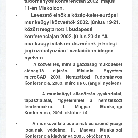
tudományos konferencián 2002. május
11-én Miskolcon.
Levezető elnök a közép-kelet-európai
·
munkaügyi közvetítők 2002. június 19-21.
között megtartott I. budapesti
konferenciáján 2002. július 20-án “A
munkaügyi viták rendszerének jelenlegi
jogi szabályozása” szekcióban idegen
nyelven.
A közvetítés, mint a gazdaság működését
·
elősegítő eljárás. Miskolci Egyetem
microCAD 2003. Nemzetközi Tudományos
Konferencia, 2003. március 6. (angol nyelven)
A munkaügyi ellenőrzés gyakorlatai,
·
tapasztalatai, figyelemmel a nemzetközi
tendenciákra. I. Magyar Munkajogi
Konferencia, 2004. október 14.
A munkavállaló adatainak és személyiségi
·
jogainak védelme. II. Magyar Munkajogi
Konferencia kiadványa 2005. október 19.