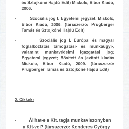
és Sztojkóné Hajdú Edit) Miskolc, Bíbor Kiadó,
2006.
Szociális jog I. Egyetemi jegyzet. Miskolc,
·
Bíbor Kiadó, 2006. (társszerző: Prugberger
Tamás és Sztojkóné Hajdú Edit)
Szociális jog I. Európai és magyar
·
foglalkoztatás támogatási- és munkaügyi-,
valamint munkavédelmi igazgatási jog;
Egyetemi jegyzet; Bővített és javított kiadás
Miskolc, Bíbor Kiadó, 2009. (társszerző:
Prugberger Tamás és Sztojkóné Hajdú Edit)
2. Cikkek:
Állhat-e a Kft. tagja munkaviszonyban
·
a Kft-vel? (társszerző: Kenderes György