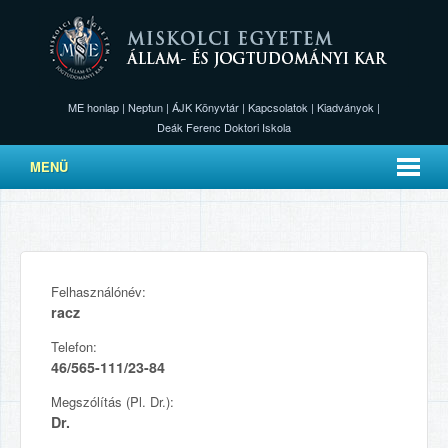
ME honlap
|
Neptun
|
ÁJK Könyvtár
|
Kapcsolatok
|
Kiadványok
|
Deák Ferenc Doktori Iskola
MENÜ
Felhasználónév:
racz
Telefon:
46/565-111/23-84
Megszólítás (Pl. Dr.):
Dr.