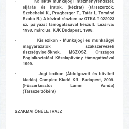
Kollektív munkajogi intézményrendszer,
·
eljárás és iratok. (kézirat) (társszerzők:
Szebehelyi K., Prugberger T., Tatár I., Tománé
Szabó R.) A kézirat részben az OTKA T 022023
sz. pályázat támogatásával készült. Lezárva:
1998. március, KJK Budapest, 1998.
Kislexikon - Munkajogi és munkaügyi
·
magyarázatok szakszervezeti
tisztségviselőknek. MSZOSZ, Országos
Foglalkoztatási Közalapítvány támogatásával
1999.
Jogi lexikon (Átdolgozott és bővített
·
kiadás) Complex Kiadó Kft. Budapest, 2009.
(Főszerkesztő: Lamm Vanda)
(Társszerzőként)
SZAKMAI ÖNÉLETRAJZ