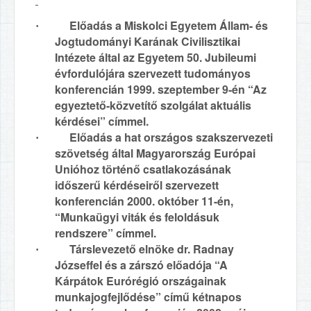
Előadás a Miskolci Egyetem Állam- és
·
Jogtudományi Karának Civilisztikai
Intézete által az Egyetem 50. Jubileumi
évfordulójára szervezett tudományos
konferencián 1999. szeptember 9-én “Az
egyeztető-közvetítő szolgálat aktuális
kérdései” címmel.
Előadás a hat országos szakszervezeti
·
szövetség által Magyarország Európai
Unióhoz történő csatlakozásának
időszerű kérdéseiről szervezett
konferencián 2000. október 11-én,
“Munkaügyi viták és feloldásuk
rendszere” címmel.
Társlevezető elnöke dr. Radnay
·
Józseffel és a zárszó előadója “A
Kárpátok Eurórégió országainak
munkajogfejlődése” című kétnapos