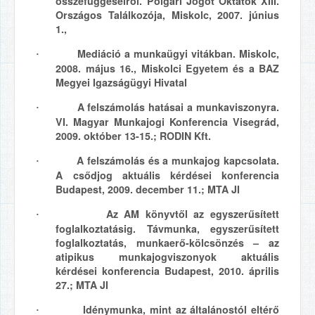
összefüggéseiről. Polgári Jogot Oktatók XIII.
Országos Találkozója, Miskolc, 2007. június
1.,
Mediáció a munkaügyi vitákban. Miskolc,
·
2008. május 16., Miskolci Egyetem és a BAZ
Megyei Igazságügyi Hivatal
A felszámolás hatásai a munkaviszonyra.
·
VI. Magyar Munkajogi Konferencia Visegrád,
2009. október 13-15.; RODIN Kft.
A felszámolás és a munkajog kapcsolata.
·
A csődjog aktuális kérdései konferencia
Budapest, 2009. december 11.; MTA JI
Az AM könyvtől az egyszerűsített
·
foglalkoztatásig. Távmunka, egyszerűsített
foglalkoztatás, munkaerő-kölcsönzés – az
atipikus munkajogviszonyok aktuális
kérdései konferencia Budapest, 2010. április
27.; MTA JI
Idénymunka, mint az általánostól eltérő
·