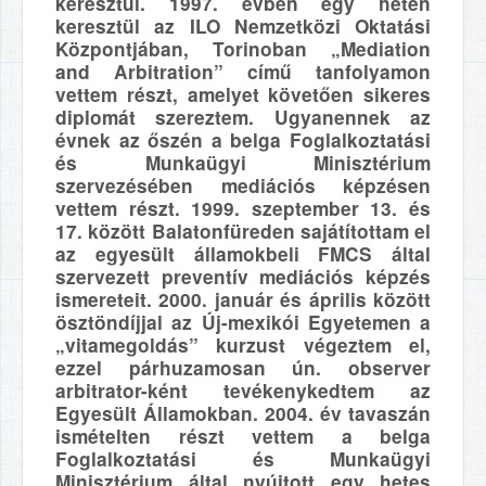
keresztül. 1997. évben egy héten
keresztül az ILO Nemzetközi Oktatási
Központjában, Torinoban „Mediation
and Arbitration” című tanfolyamon
vettem részt, amelyet követően sikeres
diplomát szereztem.
Ugyanennek az
évnek az őszén a belga Foglalkoztatási
és Munkaügyi Minisztérium
szervezésében mediációs képzésen
vettem részt. 1999. szeptember 13. és
17. között Balatonfüreden sajátítottam el
az egyesült államokbeli FMCS által
szervezett preventív mediációs képzés
ismereteit. 2000. január és április között
ösztöndíjjal az Új-mexikói Egyetemen a
„vitamegoldás” kurzust végeztem el,
ezzel párhuzamosan ún. observer
arbitrator-ként tevékenykedtem az
Egyesült Államokban. 2004. év tavaszán
ismételten részt vettem a belga
Foglalkoztatási és Munkaügyi
Minisztérium által nyújtott egy hetes