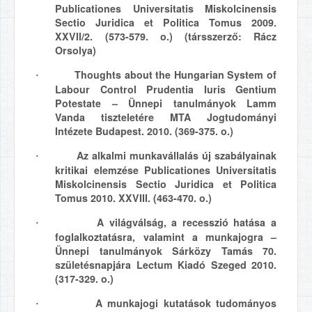
Publicationes Universitatis Miskolcinensis
Sectio Juridica et Politica Tomus 2009.
XXVII/2. (573-579. o.) (társszerző: Rácz
Orsolya)
Thoughts about the Hungarian System of
·
Labour Control Prudentia Iuris Gentium
Potestate – Ünnepi tanulmányok Lamm
Vanda tiszteletére MTA Jogtudományi
Intézete Budapest. 2010. (369-375. o.)
Az alkalmi munkavállalás új szabályainak
·
kritikai elemzése Publicationes Universitatis
Miskolcinensis Sectio Juridica et Politica
Tomus 2010. XXVIII. (463-470. o.)
A világválság, a recesszió hatása a
·
foglalkoztatásra, valamint a munkajogra –
Ünnepi tanulmányok Sárközy Tamás 70.
születésnapjára Lectum Kiadó Szeged 2010.
(317-329. o.)
A munkajogi kutatások tudományos
·