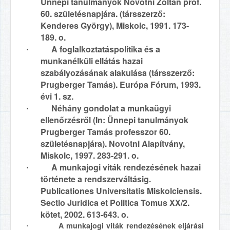
Ünnepi tanulmányok Novotni Zoltán prof.
60. születésnapjára. (társszerző:
Kenderes György), Miskolc, 1991. 173-
189. o.
A foglalkoztatáspolitika és a
·
munkanélküli ellátás hazai
szabályozásának alakulása (társszerző:
Prugberger Tamás). Európa Fórum, 1993.
évi 1. sz.
Néhány gondolat a munkaügyi
·
ellenőrzésről (In: Ünnepi tanulmányok
Prugberger Tamás professzor 60.
születésnapjára). Novotni Alapítvány,
Miskolc, 1997. 283-291. o.
A munkajogi viták rendezésének hazai
·
története a rendszerváltásig.
Publicationes Universitatis Miskolciensis.
Sectio Juridica et Politica Tomus XX/2.
kötet, 2002. 613-643. o.
A munkajogi viták rendezésének eljárási
·