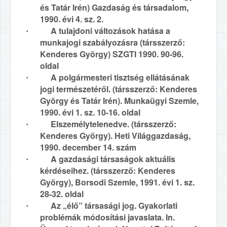
és Tatár Irén) Gazdaság és társadalom,
1990. évi 4. sz. 2.
A tulajdoni változások hatása a
·
munkajogi szabályozásra (társszerző:
Kenderes György) SZGTI 1990. 90-96.
oldal
A polgármesteri tisztség ellátásának
·
jogi természetéről. (társszerző: Kenderes
György és Tatár Irén). Munkaügyi Szemle,
1990. évi 1. sz. 10-16. oldal
Elszemélytelenedve. (társszerző:
·
Kenderes György). Heti Világgazdaság,
1990. december 14. szám
A gazdasági társaságok aktuális
·
kérdéseihez. (társszerző: Kenderes
György), Borsodi Szemle, 1991. évi 1. sz.
28-32. oldal
Az „élő” társasági jog. Gyakorlati
·
problémák módosítási javaslata. In.