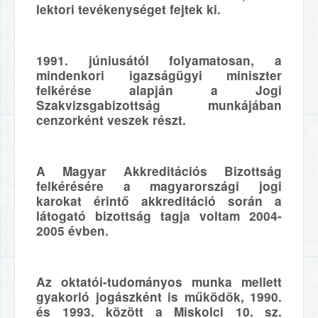
lektori tevékenységet fejtek ki.
1991. júniusától folyamatosan, a
mindenkori igazságügyi miniszter
felkérése alapján a Jogi
Szakvizsgabizottság munkájában
cenzorként veszek részt.
A Magyar Akkreditációs Bizottság
felkérésére a magyarországi jogi
karokat érintő akkreditáció során a
látogató bizottság tagja voltam 2004-
2005 évben.
Az oktatói-tudományos munka mellett
gyakorló jogászként is működök, 1990.
és 1993. között a Miskolci 10. sz.