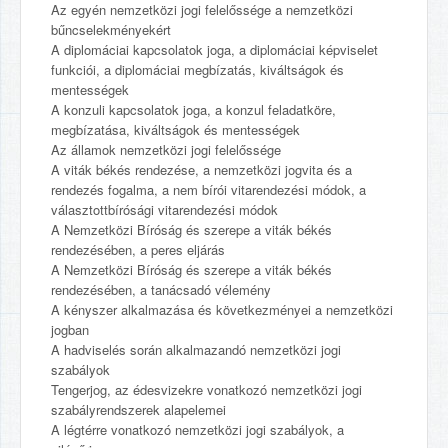
Az egyén nemzetközi jogi felelőssége a nemzetközi
bűncselekményekért
A diplomáciai kapcsolatok joga, a diplomáciai képviselet
funkciói, a diplomáciai megbízatás, kiváltságok és
mentességek
A konzuli kapcsolatok joga, a konzul feladatköre,
megbízatása, kiváltságok és mentességek
Az államok nemzetközi jogi felelőssége
A viták békés rendezése, a nemzetközi jogvita és a
rendezés fogalma, a nem bírói vitarendezési módok, a
választottbírósági vitarendezési módok
A Nemzetközi Bíróság és szerepe a viták békés
rendezésében, a peres eljárás
A Nemzetközi Bíróság és szerepe a viták békés
rendezésében, a tanácsadó vélemény
A kényszer alkalmazása és következményei a nemzetközi
jogban
A hadviselés során alkalmazandó nemzetközi jogi
szabályok
Tengerjog, az édesvizekre vonatkozó nemzetközi jogi
szabályrendszerek alapelemei
A légtérre vonatkozó nemzetközi jogi szabályok, a