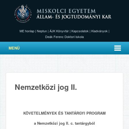
ME honlap
|
Neptun
|
ÁJK Könyvtár
|
Kapcsolatok
|
Kiadványok
|
Deák Ferenc Doktori Iskola
MENÜ
Nemzetközi jog II.
KÖVETELMÉNYEK ÉS TANTÁRGYI PROGRAM
a Nemzetközi jog II. c. tantárgyból