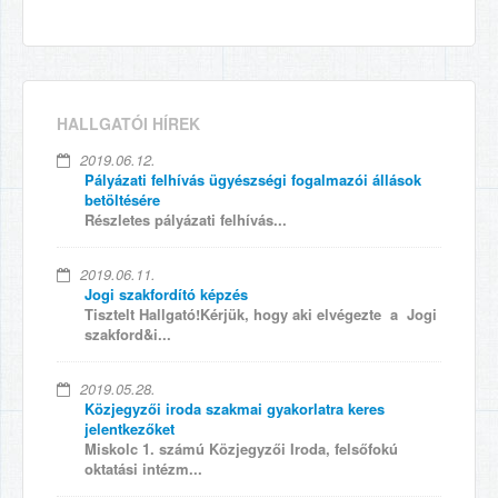
HALLGATÓI HÍREK
2019.06.12.
Pályázati felhívás ügyészségi fogalmazói állások
betöltésére
Részletes pályázati felhívás...
2019.06.11.
Jogi szakfordító képzés
Tisztelt Hallgató!Kérjük, hogy aki elvégezte a Jogi
szakford&i...
2019.05.28.
Közjegyzői iroda szakmai gyakorlatra keres
jelentkezőket
Miskolc 1. számú Közjegyzői Iroda, felsőfokú
oktatási intézm...