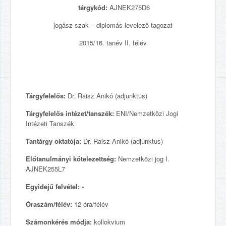
tárgykód:
AJNEK275D6
jogász szak – diplomás levelező tagozat
2015/16. tanév II. félév
Tárgyfelelős:
Dr. Raisz Anikó (adjunktus)
Tárgyfelelős intézet/tanszék:
ENI/Nemzetközi Jogi
Intézeti Tanszék
Tantárgy oktatója:
Dr. Raisz Anikó (adjunktus)
Előtanulmányi kötelezettség:
Nemzetközi jog I.
AJNEK255L7
Egyidejű felvétel: -
Óraszám/félév:
12 óra/félév
Számonkérés módja:
kollokvium