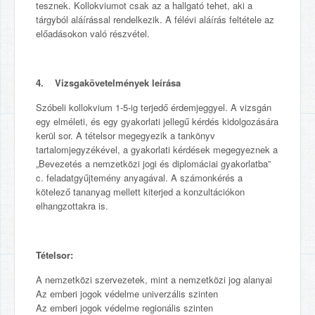
tesznek. Kollokviumot csak az a hallgató tehet, aki a
tárgyból aláírással rendelkezik. A félévi aláírás feltétele az
előadásokon való részvétel.
4. Vizsgakövetelmények leírása
Szóbeli kollokvium 1-5-ig terjedő érdemjeggyel. A vizsgán
egy elméleti, és egy gyakorlati jellegű kérdés kidolgozására
kerül sor. A tételsor megegyezik a tankönyv
tartalomjegyzékével, a gyakorlati kérdések megegyeznek a
„Bevezetés a nemzetközi jogi és diplomáciai gyakorlatba”
c. feladatgyűjtemény anyagával. A számonkérés a
kötelező tananyag mellett kiterjed a konzultációkon
elhangzottakra is.
Tételsor:
A nemzetközi szervezetek, mint a nemzetközi jog alanyai
Az emberi jogok védelme univerzális szinten
Az emberi jogok védelme regionális szinten