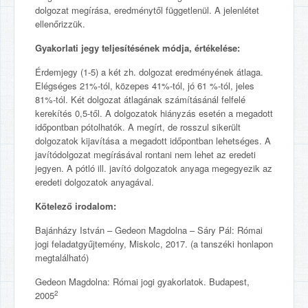
dolgozat megírása, eredménytől függetlenül. A jelenlétet
ellenőrizzük.
Gyakorlati jegy teljesítésének módja, értékelése:
Érdemjegy (1-5) a két zh. dolgozat eredményének átlaga.
Elégséges 21%-tól, közepes 41%-tól, jó 61 %-tól, jeles
81%-tól. Két dolgozat átlagának számításánál felfelé
kerekítés 0,5-től. A dolgozatok hiányzás esetén a megadott
időpontban pótolhatók. A megírt, de rosszul sikerült
dolgozatok kijavítása a megadott időpontban lehetséges. A
javítódolgozat megírásával rontani nem lehet az eredeti
jegyen. A pótló ill. javító dolgozatok anyaga megegyezik az
eredeti dolgozatok anyagával.
Kötelező irodalom:
Bajánházy István – Gedeon Magdolna – Sáry Pál: Római
jogi feladatgyűjtemény, Miskolc, 2017. (a tanszéki honlapon
megtalálható)
Gedeon Magdolna: Római jogi gyakorlatok. Budapest,
2
2005