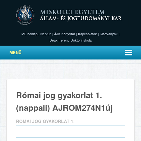
ME honlap
|
Neptun
|
ÁJK Könyvtár
|
Kapcsolatok
|
Kiadványok
|
Deák Ferenc Doktori Iskola
MENÜ
Római jog gyakorlat 1.
(nappali) AJROM274N1új
RÓMAI JOG GYAKORLAT 1.