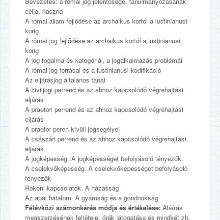
Bevezetés: a római jog jelentősége, tanulmányozásának
célja, haszna
A római állam fejlődése az archaikus kortól a iustinianusi
korig
A római jog fejlődése az archaikus kortól a iustinianusi
korig
A jog fogalma és kategóriái, a jogalkalmazás problémái
A római jog forrásai és a iustinianusi kodifikáció
Az eljárásjog általános tanai
A civiljogi perrend és az ahhoz kapcsolódó végrehajtási
eljárás
A praetori perrend és az ahhoz kapcsolódó végrehajtási
eljárás
A praetor peren kívüli jogsegélyei
A császári perrend és az ahhoz kapcsolódó végrehajtási
eljárás
A jogképesség. A jogképességet befolyásoló tényezők
A cselekvőképesség. A cselekvőképességet befolyásoló
tényezők
Rokoni kapcsolatok. A házasság
Az apai hatalom. A gyámság és a gondnokság
Félévközi számonkérés módja és értékelése:
Aláírás
megszerzésének feltétele: órák látogatása és mindkét zh.