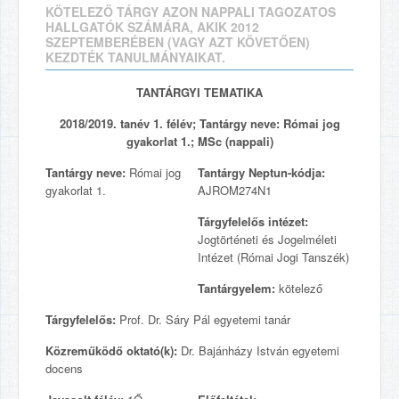
KÖTELEZŐ TÁRGY AZON NAPPALI TAGOZATOS
HALLGATÓK SZÁMÁRA, AKIK 2012
SZEPTEMBERÉBEN (VAGY AZT KÖVETŐEN)
KEZDTÉK TANULMÁNYAIKAT.
TANTÁRGYI TEMATIKA
2018/2019. tanév 1. félév; Tantárgy neve: Római jog
gyakorlat 1.; MSc (nappali)
Tantárgy neve:
Római jog
Tantárgy Neptun-kódja:
gyakorlat 1.
AJROM274N1
Tárgyfelelős intézet:
Jogtörténeti és Jogelméleti
Intézet (Római Jogi Tanszék)
Tantárgyelem:
kötelező
Tárgyfelelős:
Prof. Dr. Sáry Pál egyetemi tanár
Közreműködő oktató(k):
Dr. Bajánházy István egyetemi
docens