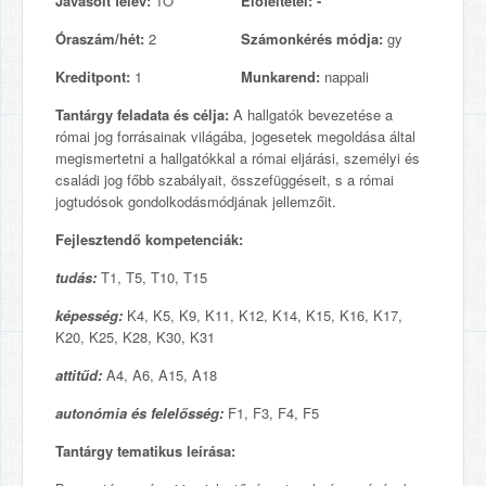
Javasolt félév:
1Ő
Előfeltétel:
-
Óraszám/hét:
2
Számonkérés módja:
gy
Kreditpont:
1
Munkarend:
nappali
Tantárgy feladata és célja:
A hallgatók bevezetése a
római jog forrásainak világába, jogesetek megoldása által
megismertetni a hallgatókkal a római eljárási, személyi és
családi jog főbb szabályait, összefüggéseit, s a római
jogtudósok gondolkodásmódjának jellemzőit.
Fejlesztendő kompetenciák:
tudás:
T1, T5, T10, T15
képesség:
K4, K5, K9, K11, K12, K14, K15, K16, K17,
K20, K25, K28, K30, K31
attitűd:
A4, A6, A15, A18
autonómia és felelősség:
F1, F3, F4, F5
Tantárgy tematikus leírása: