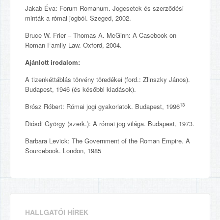
Jakab Éva: Forum Romanum. Jogesetek és szerződési
minták a római jogból. Szeged, 2002.
Bruce W. Frier – Thomas A. McGinn: A Casebook on
Roman Family Law. Oxford, 2004.
Ajánlott irodalom:
A tizenkéttáblás törvény töredékei (ford.: Zlinszky János).
Budapest, 1946 (és későbbi kiadások).
13
Brósz Róbert: Római jogi gyakorlatok. Budapest, 1996
Diósdi György (szerk.): A római jog világa. Budapest, 1973.
Barbara Levick: The Government of the Roman Empire. A
Sourcebook. London, 1985
HALLGATÓI HÍREK