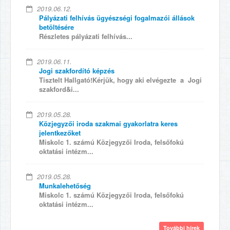
2019.06.12.
Pályázati felhívás ügyészségi fogalmazói állások
betöltésére
Részletes pályázati felhívás...
2019.06.11.
Jogi szakfordító képzés
Tisztelt Hallgató!Kérjük, hogy aki elvégezte a Jogi
szakford&i...
2019.05.28.
Közjegyzői iroda szakmai gyakorlatra keres
jelentkezőket
Miskolc 1. számú Közjegyzői Iroda, felsőfokú
oktatási intézm...
2019.05.28.
Munkalehetőség
Miskolc 1. számú Közjegyzői Iroda, felsőfokú
oktatási intézm...
További hírek