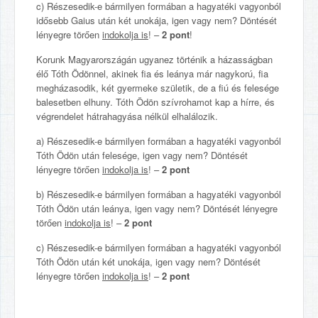
c) Részesedik-e bármilyen formában a hagyatéki vagyonból
idősebb Gaius után két unokája, igen vagy nem? Döntését
lényegre törően
indokolja is
! –
2 pont
!
Korunk Magyarországán ugyanez történik a házasságban
élő Tóth Ödönnel, akinek fia és leánya már nagykorú, fia
megházasodik, két gyermeke születik, de a fiú és felesége
balesetben elhuny. Tóth Ödön szívrohamot kap a hírre, és
végrendelet hátrahagyása nélkül elhalálozik.
a) Részesedik-e bármilyen formában a hagyatéki vagyonból
Tóth Ödön után felesége, igen vagy nem? Döntését
lényegre törően
indokolja is
! –
2 pont
b) Részesedik-e bármilyen formában a hagyatéki vagyonból
Tóth Ödön után leánya, igen vagy nem? Döntését lényegre
törően
indokolja is
! –
2 pont
c) Részesedik-e bármilyen formában a hagyatéki vagyonból
Tóth Ödön után két unokája, igen vagy nem? Döntését
lényegre törően
indokolja is
! –
2 pont