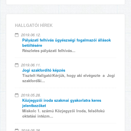
HALLGATÓI HÍREK
2019.06.12.
Pályázati felhívás ügyészségi fogalmazói állások
betöltésére
Részletes pályázati felhívás...
2019.06.11.
Jogi szakfordító képzés
Tisztelt Hallgató!Kérjük, hogy aki elvégezte a Jogi
szakford&i...
2019.05.28.
Közjegyzői iroda szakmai gyakorlatra keres
jelentkezőket
Miskolc 1. számú Közjegyzői Iroda, felsőfokú
oktatási intézm...
2019.05.28.