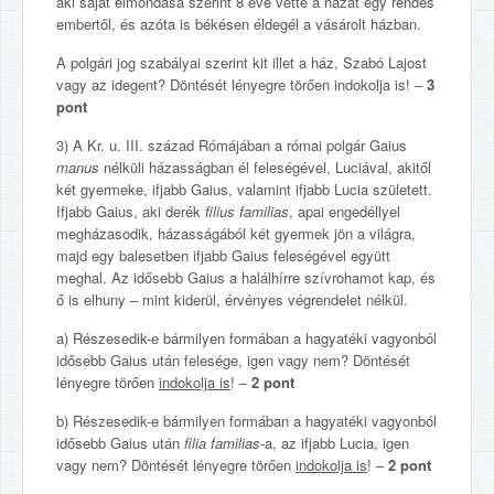
aki saját elmondása szerint 8 éve vette a házat egy rendes
embertől, és azóta is békésen éldegél a vásárolt házban.
A polgári jog szabályai szerint kit illet a ház, Szabó Lajost
vagy az idegent? Döntését lényegre törően indokolja is! –
3
pont
3) A Kr. u. III. század Rómájában a római polgár Gaius
manus
nélküli házasságban él feleségével, Luciával, akitől
két gyermeke, ifjabb Gaius, valamint ifjabb Lucia született.
Ifjabb Gaius, aki derék
filius familias
, apai engedéllyel
megházasodik, házasságából két gyermek jön a világra,
majd egy balesetben ifjabb Gaius feleségével együtt
meghal. Az idősebb Gaius a halálhírre szívrohamot kap, és
ő is elhuny – mint kiderül, érvényes végrendelet nélkül.
a) Részesedik-e bármilyen formában a hagyatéki vagyonból
idősebb Gaius után felesége, igen vagy nem? Döntését
lényegre törően
indokolja is
! –
2 pont
b) Részesedik-e bármilyen formában a hagyatéki vagyonból
idősebb Gaius után
filia familias
-a, az ifjabb Lucia, igen
vagy nem? Döntését lényegre törően
indokolja is
! –
2 pont