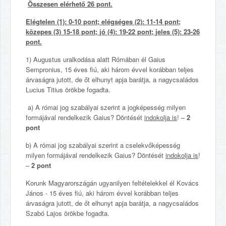
Összesen elérhető 26 pont.
Elégtelen (1): 0-10 pont; elégséges (2): 11-14 pont;
közepes (3) 15-18 pont; jó (4): 19-22 pont; jeles (5): 23-26
pont.
1) Augustus uralkodása alatt Rómában él Gaius
Sempronius, 15 éves fiú, aki három évvel korábban teljes
árvaságra jutott, de őt elhunyt apja barátja, a nagycsaládos
Lucius Titius örökbe fogadta.
a) A római jog szabályai szerint a jogképesség milyen
formájával rendelkezik Gaius? Döntését
indokolja is
! –
2
pont
b) A római jog szabályai szerint a cselekvőképesség
milyen formájával rendelkezik Gaius? Döntését
indokolja is
!
–
2 pont
Korunk Magyarországán ugyanilyen feltételekkel él Kovács
János - 15 éves fiú, aki három évvel korábban teljes
árvaságra jutott, de őt elhunyt apja barátja, a nagycsaládos
Szabó Lajos örökbe fogadta.