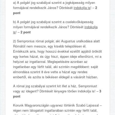
a) A polgári jog szabályai szerint a jogképesség milyen
formájával rendelkezik János? Döntését
indokolja is
! –
2
pont
b) A polgári jog szabályai szerint a cselekvőképesség
milyen formájával rendelkezik János? Döntését
indokolja
is
! –
2 pont
2) Sempronius római polgár, aki Augustus uralkodása alatt
Rómától nem messze, egy kisebb településen él.
Emlékszik arra, hogy hosszú évekkel ezelőtt apjától örökölt
egy kertes házat, és úgy hiszi, éppen ideje ellenőrizni, mi a
helyzet az ingatlannal. Meglepetésére azonban az
ingatlanban egy férfit talál, aki szintén megdöbbent: saját
elmondása szerint 8 éve vette a házat egy rendes
embertől, és azóta is békésen éldegél a vásárolt házban.
A római jog szabályai szerint kit illet a ház, Semproniust
vagy az idegent? Döntését lényegre törően indokolja is! –
3
pont
Korunk Magyarországán ugyanez történik Szabó Lajossal –
régen nem látogatott ingatlanában szintén egy férfit talál,