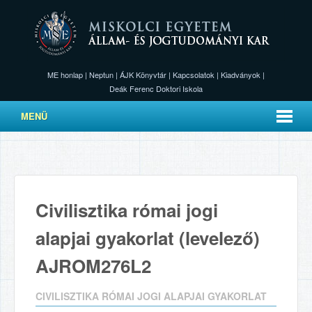
ME honlap
|
Neptun
|
ÁJK Könyvtár
|
Kapcsolatok
|
Kiadványok
|
Deák Ferenc Doktori Iskola
MENÜ
Civilisztika római jogi
alapjai gyakorlat (levelező)
AJROM276L2
CIVILISZTIKA RÓMAI JOGI ALAPJAI GYAKORLAT