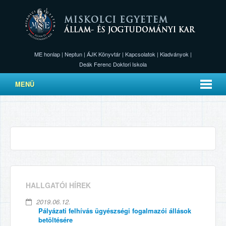
ME honlap
|
Neptun
|
ÁJK Könyvtár
|
Kapcsolatok
|
Kiadványok
|
Deák Ferenc Doktori Iskola
MENÜ
HALLGATÓI HÍREK
2019.06.12.
Pályázati felhívás ügyészségi fogalmazói állások
betöltésére