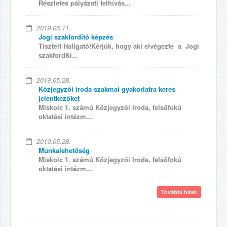
Részletes pályázati felhívás...
2019.06.11.
Jogi szakfordító képzés
Tisztelt Hallgató!Kérjük, hogy aki elvégezte a Jogi
szakford&i...
2019.05.28.
Közjegyzői iroda szakmai gyakorlatra keres
jelentkezőket
Miskolc 1. számú Közjegyzői Iroda, felsőfokú
oktatási intézm...
2019.05.28.
Munkalehetőség
Miskolc 1. számú Közjegyzői Iroda, felsőfokú
oktatási intézm...
További hírek