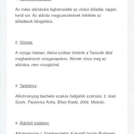
Az index aláírására leghamarabb az utolsó előadás napján
kerül sor. Az aláírás megszerzésének feltétele az
előadások látogatása.
2.
Vizsga:
A vizsga írásban, illetve szóban történik a Tanszék által
meghatározott vizsganapokon. Akinek nincs meg az
aláírása, nem vizsgázhat.
3.
Tankönyv
:
Alkotmányjog bachelor szakos hallgatók számára.
2. kiad.
Szerk. Paulovics Anita. Bíbor Kiadó, 2009. Miskolc.
4.
Ajánlott irodalom
:
Alkotmánytan I.
Szerkesztette: Kukorelli István Budapest,