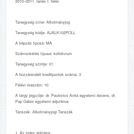
2010–2011. tanév I. félév
Tanegység címe: Alkotmányjog
Tanegység kódja: AJALK102POLL
A képzés típusa: MA
Számonkérés típusa: kollokvium
Tanegység szintje: 01
A hozzárendelt kreditpontok száma: 3
Félévi óraszám: 10
A tárgy jegyzője: dr. Paulovics Anita egyetemi docens, dr.
Pap Gábor egyetemi adjunktus
Tanszék: Alkotmányjogi Tanszék
1.
Az index aláírása: