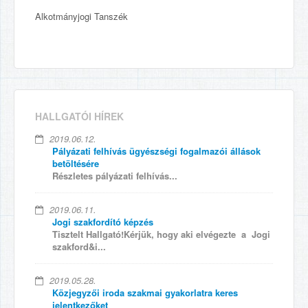
Alkotmányjogi Tanszék
HALLGATÓI HÍREK
2019.06.12.
Pályázati felhívás ügyészségi fogalmazói állások
betöltésére
Részletes pályázati felhívás...
2019.06.11.
Jogi szakfordító képzés
Tisztelt Hallgató!Kérjük, hogy aki elvégezte a Jogi
szakford&i...
2019.05.28.
Közjegyzői iroda szakmai gyakorlatra keres
jelentkezőket