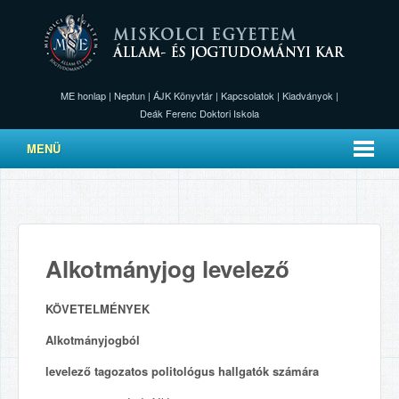
ME honlap
|
Neptun
|
ÁJK Könyvtár
|
Kapcsolatok
|
Kiadványok
|
Deák Ferenc Doktori Iskola
MENÜ
Alkotmányjog levelező
KÖVETELMÉNYEK
Alkotmányjogból
levelező tagozatos politológus hallgatók számára