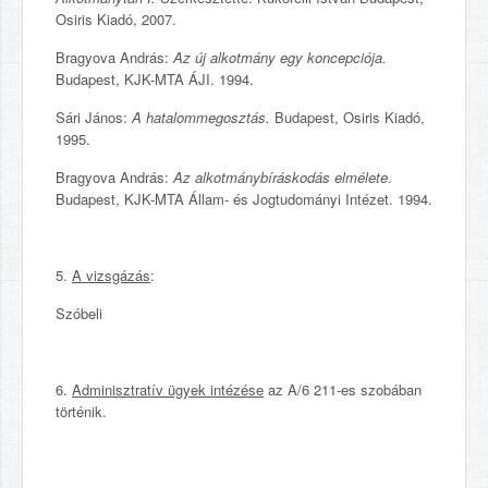
Osiris Kiadó, 2007.
Bragyova András:
Az új alkotmány egy koncepciója.
Budapest, KJK-MTA ÁJI. 1994.
Sári János:
A hatalommegosztás.
Budapest, Osiris Kiadó,
1995.
Bragyova András:
Az alkotmánybíráskodás elmélete
.
Budapest, KJK-MTA Állam- és Jogtudományi Intézet. 1994.
5.
A vizsgázás
:
Szóbeli
6.
Adminisztratív ügyek intézése
az A/6 211-es szobában
történik.