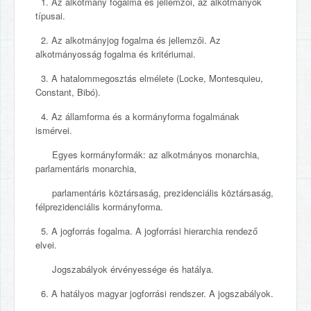
1. Az alkotmány fogalma és jellemzői, az alkotmányok
típusai.
2. Az alkotmányjog fogalma és jellemzői. Az
alkotmányosság fogalma és kritériumai.
3. A hatalommegosztás elmélete (Locke, Montesquieu,
Constant, Bibó).
4. Az államforma és a kormányforma fogalmának
ismérvei.
Egyes kormányformák: az alkotmányos monarchia,
parlamentáris monarchia,
parlamentáris köztársaság, prezidenciális köztársaság,
félprezidenciális kormányforma.
5. A jogforrás fogalma. A jogforrási hierarchia rendező
elvei.
Jogszabályok érvényessége és hatálya.
6. A hatályos magyar jogforrási rendszer. A jogszabályok.