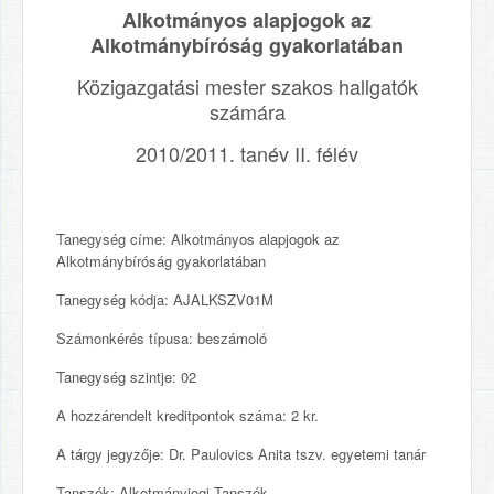
Alkotmányos alapjogok az
Alkotmánybíróság gyakorlatában
Közigazgatási mester szakos hallgatók
számára
2010/2011. tanév II. félév
Tanegység címe: Alkotmányos alapjogok az
Alkotmánybíróság gyakorlatában
Tanegység kódja: AJALKSZV01M
Számonkérés típusa: beszámoló
Tanegység szintje: 02
A hozzárendelt kreditpontok száma: 2 kr.
A tárgy jegyzője: Dr. Paulovics Anita tszv. egyetemi tanár
Tanszék: Alkotmányjogi Tanszék