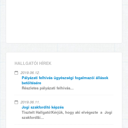
HALLGATÓI HÍREK
2019.06.12.
Pályázati felhívás ügyészségi fogalmazói állások
betöltésére
Részletes pályázati felhívás...
2019.06.11.
Jogi szakfordító képzés
Tisztelt Hallgató!Kérjük, hogy aki elvégezte a Jogi
szakford&i...