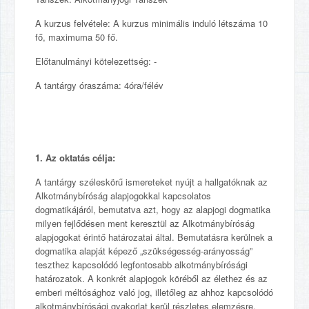
A kurzus felvétele: A kurzus minimális induló létszáma 10
fő, maximuma 50 fő.
Előtanulmányi kötelezettség: -
A tantárgy óraszáma: 4óra/félév
1. Az oktatás célja:
A tantárgy széleskörű ismereteket nyújt a hallgatóknak az
Alkotmánybíróság alapjogokkal kapcsolatos
dogmatikájáról, bemutatva azt, hogy az alapjogi dogmatika
milyen fejlődésen ment keresztül az Alkotmánybíróság
alapjogokat érintő határozatai által. Bemutatásra kerülnek a
dogmatika alapját képező „szükségesség-arányosság”
teszthez kapcsolódó legfontosabb alkotmánybírósági
határozatok. A konkrét alapjogok köréből az élethez és az
emberi méltósághoz való jog, illetőleg az ahhoz kapcsolódó
alkotmánybírósági gyakorlat kerül részletes elemzésre.