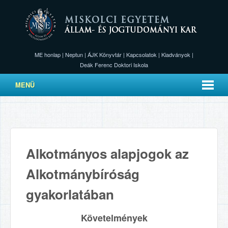
ME honlap
|
Neptun
|
ÁJK Könyvtár
|
Kapcsolatok
|
Kiadványok
|
Deák Ferenc Doktori Iskola
MENÜ
Alkotmányos alapjogok az
Alkotmánybíróság
gyakorlatában
Követelmények