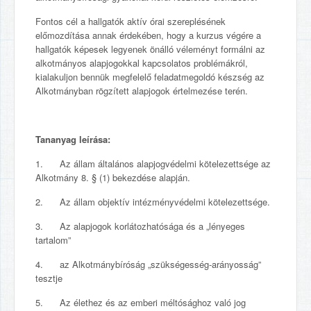
Fontos cél a hallgatók aktív órai szereplésének
előmozdítása annak érdekében, hogy a kurzus végére a
hallgatók képesek legyenek önálló véleményt formálni az
alkotmányos alapjogokkal kapcsolatos problémákról,
kialakuljon bennük megfelelő feladatmegoldó készség az
Alkotmányban rögzített alapjogok értelmezése terén.
Tananyag leírása:
1. Az állam általános alapjogvédelmi kötelezettsége az
Alkotmány 8. § (1) bekezdése alapján.
2. Az állam objektív intézményvédelmi kötelezettsége.
3. Az alapjogok korlátozhatósága és a „lényeges
tartalom”
4. az Alkotmánybíróság „szükségesség-arányosság”
tesztje
5. Az élethez és az emberi méltósághoz való jog