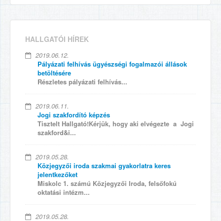
HALLGATÓI HÍREK
2019.06.12.
Pályázati felhívás ügyészségi fogalmazói állások
betöltésére
Részletes pályázati felhívás...
2019.06.11.
Jogi szakfordító képzés
Tisztelt Hallgató!Kérjük, hogy aki elvégezte a Jogi
szakford&i...
2019.05.28.
Közjegyzői iroda szakmai gyakorlatra keres
jelentkezőket
Miskolc 1. számú Közjegyzői Iroda, felsőfokú
oktatási intézm...
2019.05.28.