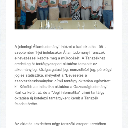
A jelenlegi Államtudományi Intézet a kari oktatás 1981.
szeptember 1-jei indulásakor Államtudományi Tanszék
elnevezéssel kezdte meg a működését. A Tanszékhez
eredetileg öt tantárgycsoport oktatása tarozott: az
alkotmányjog, közigazgatási jog, nemzetközi jog, pénzügyi
jog és statisztika, melyeket a "Bevezetés a
szervezéstudományba" című tantárgy oktatása egészített
ki. Később a statisztika oktatása a Gazdaságtudományi
Karhoz került át, de a "Jogi informatika" című tantárgy
oktatása új kötelező tantárgyként került a Tanszék
feladatkörébe.
Az oktatás kezdetben négy tanszéki csoport keretében