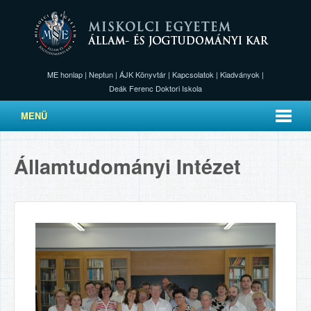
ME honlap
|
Neptun
|
ÁJK Könyvtár
|
Kapcsolatok
|
Kiadványok
|
Deák Ferenc Doktori Iskola
MENÜ
Államtudományi Intézet