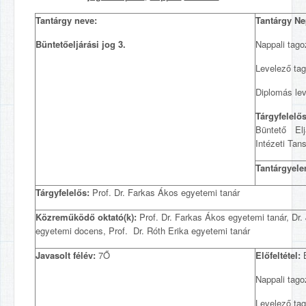
Tantárgy neve:
Tantárgy Ne
Büntetőeljárási jog 3.
Nappali tag
Levelező ta
Diplomás le
Tárgyfelelős
Büntető Elj
Intézeti Tan
Tantárgyele
Tárgyfelelős:
Prof. Dr. Farkas Ákos egyetemi tanár
Közreműködő oktató(k):
Prof. Dr. Farkas Ákos egyetemi tanár, Dr.
egyetemi docens, Prof. Dr. Róth Erika egyetemi tanár
Javasolt félév:
7Ő
Előfeltétel:
B
Nappali tag
Levelező ta