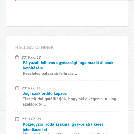
HALLGATÓI HÍREK
2019.06.12.
Pályázati felhívás ügyészségi fogalmazói állások
betöltésére
Részletes pályázati felhívás...
2019.06.11.
Jogi szakfordító képzés
Tisztelt Hallgató!Kérjük, hogy aki elvégezte a Jogi
szakford&i...
2019.05.28.
Közjegyzői iroda szakmai gyakorlatra keres
jelentkezőket