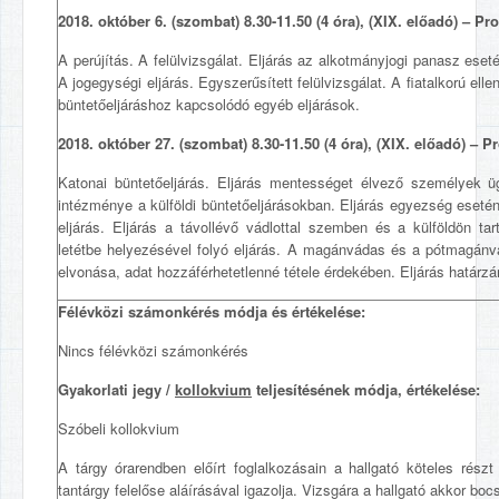
2018. október 6. (szombat) 8.30-11.50 (4 óra), (XIX. előadó) – Pr
A perújítás. A felülvizsgálat. Eljárás az alkotmányjogi panasz ese
A jogegységi eljárás. Egyszerűsített felülvizsgálat. A fiatalkorú elle
büntetőeljáráshoz kapcsolódó egyéb eljárások.
2018. október 27. (szombat) 8.30-11.50 (4 óra), (XIX. előadó) – P
Katonai büntetőeljárás. Eljárás mentességet élvező személyek ü
intézménye a külföldi büntetőeljárásokban. Eljárás egyezség eseté
eljárás. Eljárás a távollévő vádlottal szemben és a külföldön tar
letétbe helyezésével folyó eljárás. A magánvádas és a pótmagánvá
elvonása, adat hozzáférhetetlenné tétele érdekében. Eljárás határz
Félévközi számonkérés módja és értékelése:
Nincs félévközi számonkérés
Gyakorlati jegy /
kollokvium
teljesítésének módja, értékelése:
Szóbeli kollokvium
A tárgy órarendben előírt foglalkozásain a hallgató köteles rész
tantárgy felelőse aláírásával igazolja. Vizsgára a hallgató akkor bo