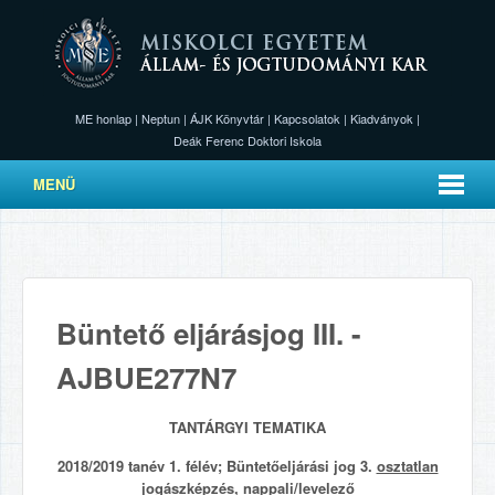
ME honlap
|
Neptun
|
ÁJK Könyvtár
|
Kapcsolatok
|
Kiadványok
|
Deák Ferenc Doktori Iskola
MENÜ
Büntető eljárásjog III. -
AJBUE277N7
TANTÁRGYI TEMATIKA
2018/2019 tanév 1. félév; Büntetőeljárási jog 3.
osztatlan
jogászképzés
,
nappali
/
levelező