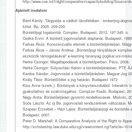
http://www.coe.int/t/dghl/cooperation/capacitybuilding/Source
Ajánlott irodalom
Bárd Károly: Tárgyalás a vádlott távollétében - emberijog-dogmat
kötet. Bp. 2005. 209-230.
Büntetőjogi fogalomtár. Complex, Budapest, 2012. 197-345. o.
Cséka Ervin: A büntető jogorvoslatok alaptanai. Budapest, 1985
Farkas Ákos: Konszenzuális elemek a büntetőeljárásban. Magya
Farkas Ákos – Jánosi Andrea: „Büntetőjogi tényállások komple
eszközök támogatásával” e-learning tananyag (jogikar.uni-miskol
Herke Csongor: Megállapodások a büntetőperben. Pécs, 2008.
Herke Csongor: Súlyosítási tilalom a büntetőeljárásban. PTE Á
Kardos Sándor: Jogorvoslat a büntetőeljárásban. Magyar Jog 20
Király Tibor: Büntetőítélet a jog határán. Budapest 1972
Kiss Anna (szerk.): Bűntények a könyvtárszobából. Interaktív ir
gyakorlathoz és szakvizsgához. CompLex Kiadó, Budapest, 20
Nagy Anita: Büntetőeljárást gyorsító rendelkezések. Miskolc, 2
Soós László: Az új Be. jogorvoslati rendszerének változásai. M
Szepesi Erzsébet – Házi Lajos: Büntetőeljárásjogi és büntetés-v
Budapest, 2007.
Peter D. Marshall: A Comparative Analysis of the Right to Appe
http://scholarship.law.duke.edu/cgi/viewcontent.cgi?article=101