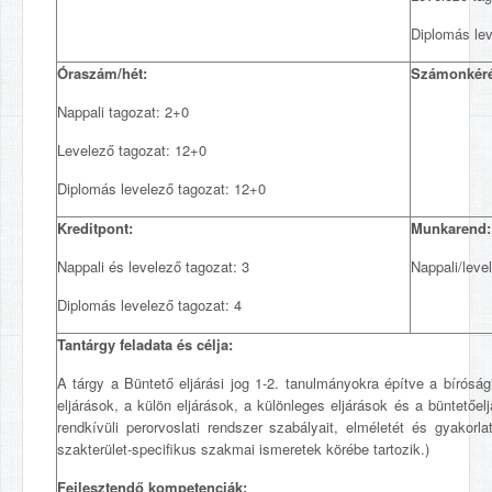
Diplomás le
Óraszám/hét:
Számonkér
Nappali tagozat: 2+0
Levelező tagozat: 12+0
Diplomás levelező tagozat: 12+0
Kreditpont:
Munkarend:
Nappali és levelező tagozat: 3
Nappali/leve
Diplomás levelező tagozat: 4
Tantárgy feladata és célja:
A tárgy a Büntető eljárási jog 1-2. tanulmányokra építve a bírósá
eljárások, a külön eljárások, a különleges eljárások és a büntetőe
rendkívüli perorvoslati rendszer szabályait, elméletét és gyakorl
szakterület-specifikus szakmai ismeretek körébe tartozik.)
Fejlesztendő kompetenciák: