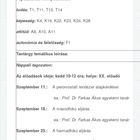
tudás:
T1, T11, T13, T14
képesség:
K4, K19, K22, K23, K24, K28
attitűd:
A8, A10, A11
autonómia és felelősség:
F1
Tantárgy tematikus leírása:
Nappali tagozaton:
Az előadások ideje: kedd 10-12 óra; helye: XX. előadó
Szeptember 11.:
A perorvoslati rendszer alapkérdései
ea.:
Prof.
Dr. Farkas Ákos egyetemi tanár
Szeptember 18.:
A másodfokú eljárás.
ea.:
Prof. Dr. Farkas Ákos egyetemi tanár
Szeptember 25.:
A harmadfokú eljárás