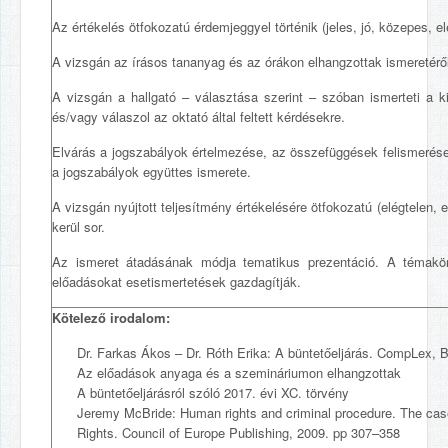
Az értékelés ötfokozatú érdemjeggyel történik (jeles, jó, közepes, e
A vizsgán az írásos tananyag és az órákon elhangzottak ismeretéről
A vizsgán a hallgató – választása szerint – szóban ismerteti a ki
és/vagy válaszol az oktató által feltett kérdésekre.
Elvárás a jogszabályok értelmezése, az összefüggések felismerése
a jogszabályok együttes ismerete.
A vizsgán nyújtott teljesítmény értékelésére ötfokozatú (elégtelen, 
kerül sor.
Az ismeret átadásának módja tematikus prezentáció. A témakö
előadásokat esetismertetések gazdagítják.
Kötelező irodalom:
Dr. Farkas Ákos – Dr. Róth Erika: A büntetőeljárás. CompLex, 
Az előadások anyaga és a szemináriumon elhangzottak
A büntetőeljárásról szóló 2017. évi XC. törvény
Jeremy McBride: Human rights and criminal procedure. The cas
Rights. Council of Europe Publishing, 2009. pp 307–358