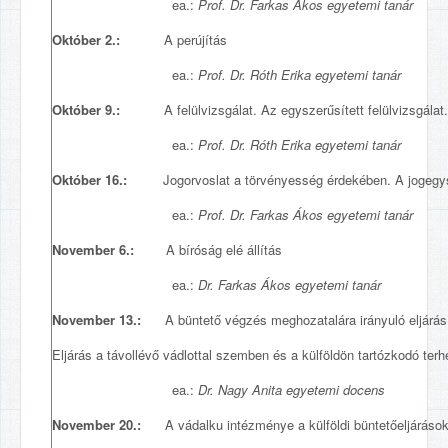
ea.:
Prof. Dr. Farkas Ákos egyetemi tanár
Október 2.:
A perújítás
ea.:
Prof.
Dr. Róth Erika egyetemi tanár
Október 9.:
A felülvizsgálat. Az egyszerűsített felülvizsgála
ea.:
Prof.
Dr. Róth Erika egyetemi tanár
Október 16.:
Jogorvoslat a törvényesség érdekében. A jogegys
ea.:
Prof. Dr. Farkas Ákos egyetemi tanár
November 6.:
A bíróság elé állítás
ea.:
Dr. Farkas Ákos egyetemi tanár
November 13.:
A büntető végzés meghozatalára irányuló eljárás
Eljárás a távollévő vádlottal szemben és a külföldön tartózkodó terhe
ea.:
Dr. Nagy Anita egyetemi docens
November 20.:
A vádalku intézménye a külföldi büntetőeljáráso