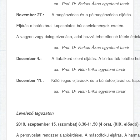
ea.:
Prof. Dr. Farkas Ákos egyetemi tanár
November 27.:
A magánvádas és a pótmagánvádas eljárás.
Eljárás a határzárral kapcsolatos bűncselekmények esetén.
A vagyon vagy dolog elvonása, adat hozzáférhetetlenné tétele érdeké
ea.:
Prof. Dr. Farkas Ákos egyetemi tanár
December 4.:
A fiatalkorú elleni eljárás. A biztosíték letétbe hel
ea.:
Prof.
Dr. Róth Erika egyetemi tanár
December 11.:
Különleges eljárások és a büntetőeljáráshoz kap
ea.:
Prof.
Dr. Róth Erika egyetemi tanár
Levelező tagozaton
2018. szeptember 15. (szombat) 8.30-11.50 (4 óra), (XIX. előadó)
A perorvoslati rendszer alapkérdései. A másodfokú eljárás. A harma