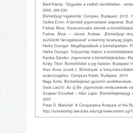
Bárd Károly: Tárgyalás a vádlott távollétében - embe
2005. 209-230.
Büntetőjogi fogalomtár. Complex, Budapest, 2012. 1
Cséka Ervin: A büntető jogorvoslatok alaptanai. Bud
Farkas Ákos: Konszenzuális elemek a büntetőeljárá
Farkas Ákos – Jánosi Andrea: „Büntetőjogi tén
eszközök támogatásával” e-learning tananyag (jogika
Herke Csongor: Megállapodások a büntetőperben. P
Herke Csongor: Súlyosítási tilalom a büntetőeljárá
Kardos Sándor: Jogorvoslat a büntetőeljárásban. Ma
Király Tibor: Büntetőítélet a jog határán. Budapest 
Kiss Anna (szerk.): Bűntények a könyvtárszobából.
szakvizsgához. CompLex Kiadó, Budapest, 2010
Nagy Anita: Büntetőeljárást gyorsító rendelkezések.
Soós László: Az új Be. jogorvoslati rendszerének vá
Szepesi Erzsébet – Házi Lajos: Büntetőeljárásjogi 
2007.
Peter D. Marshall: A Comparative Analysis of the Ri
http://scholarship.law.duke.edu/cgi/viewcontent.cgi?