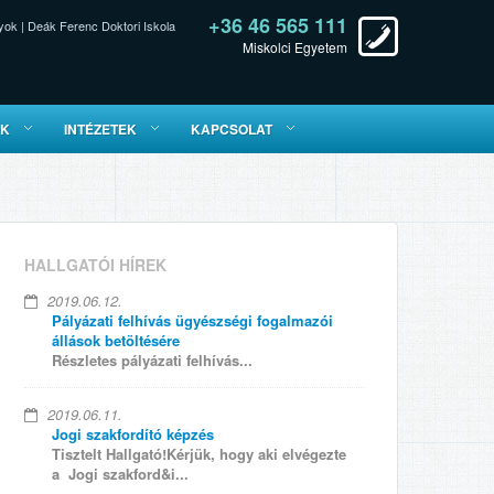
+36 46 565 111
yok
|
Deák Ferenc Doktori Iskola
Miskolci Egyetem
ÓK
INTÉZETEK
KAPCSOLAT
HALLGATÓI HÍREK
2019.06.12.
Pályázati felhívás ügyészségi fogalmazói
állások betöltésére
Részletes pályázati felhívás...
2019.06.11.
Jogi szakfordító képzés
Tisztelt Hallgató!Kérjük, hogy aki elvégezte
a Jogi szakford&i...