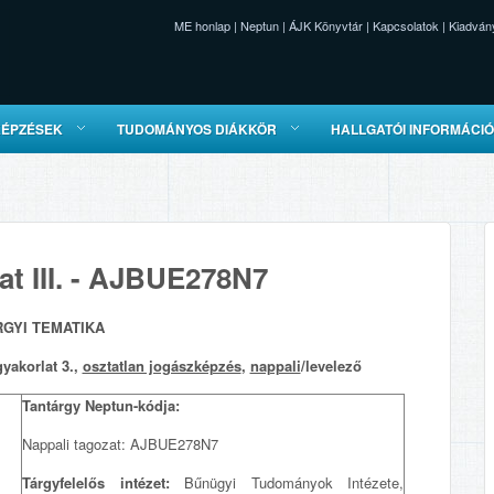
ME honlap
|
Neptun
|
ÁJK Könyvtár
|
Kapcsolatok
|
Kiadván
KÉPZÉSEK
TUDOMÁNYOS DIÁKKÖR
HALLGATÓI INFORMÁCI
at III. - AJBUE278N7
RGYI TEMATIKA
gyakorlat 3.,
osztatlan jogászképzés
,
nappali
/levelező
Tantárgy Neptun-kódja:
Nappali tagozat: AJBUE278N7
Tárgyfelelős intézet:
Bűnügyi Tudományok Intézete,