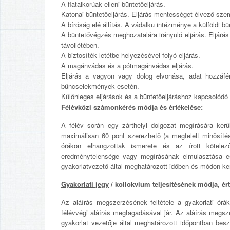
A fiatalkorúak elleni büntetőeljárás.
Katonai büntetőeljárás. Eljárás mentességet élvező sz
A bíróság elé állítás. A vádalku intézménye a külföldi b
A büntetővégzés meghozatalára irányuló eljárás. Eljárás 
távollétében.
A biztosíték letétbe helyezésével folyó eljárás.
A magánvádas és a pótmagánvádas eljárás.
Eljárás a vagyon vagy dolog elvonása, adat hozzáférh
bűncselekmények esetén.
Különleges eljárások és a büntetőeljáráshoz kapcsolódó 
Félévközi számonkérés módja és értékelése:
A félév során egy zárthelyi dolgozat megírására kerü
maximálisan 60 pont szerezhető (a megfelelt minősít
órákon elhangzottak ismerete és az írott kötelez
eredménytelensége vagy megírásának elmulasztása ese
gyakorlatvezető által meghatározott időben és módon ker
Gyakorlati jegy
/ kollokvium teljesítésének módja, ér
Az aláírás megszerzésének feltétele a gyakorlati ór
félévvégi aláírás megtagadásával jár. Az aláírás megsz
gyakorlat vezetője által meghatározott időpontban bes