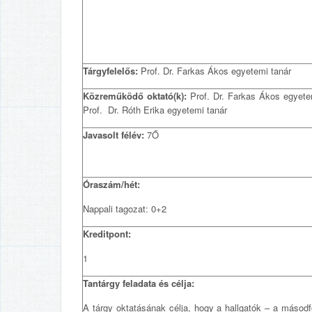
Tárgyfelelős:
Prof. Dr. Farkas Ákos egyetemi tanár
Közreműködő oktató(k):
Prof. Dr. Farkas Ákos egyetem
Prof. Dr. Róth Erika egyetemi tanár
Javasolt félév:
7Ő
Óraszám/hét:
Nappali tagozat: 0+2
Kreditpont:
1
Tantárgy feladata és célja:
A tárgy oktatásának célja, hogy a hallgatók – a másodfo