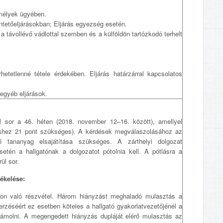
emélyek ügyében.
üntetőeljárásokban; Eljárás egyezség esetén.
a távollévő vádlottal szemben és a külföldön tartózkodó terhelt
etetlenné tétele érdekében. Eljárás határzárral kapcsolatos
egyéb eljárások.
l sor a 46. héten (2018. november 12–16. között), amellyel
éshez 21 pont szükséges). A kérdések megválaszolásához az
ő tananyag elsajátítása szükséges. A zárthelyi dolgozat
tén a hallgatónak a dolgozatot pótolnia kell. A pótlásra a
ül sor.
tékelése:
ákon való részvétel. Három hiányzást meghaladó mulasztás a
erzéséért ez esetben köteles a hallgató gyakorlatvezetőjénél a
zámolni. A megengedett hiányzás dupláját elérő mulasztás az