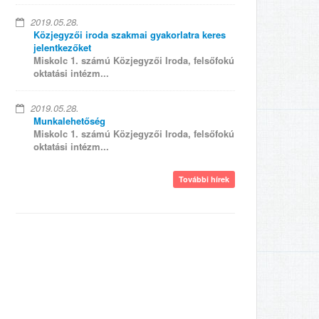
2019.05.28.
Közjegyzői iroda szakmai gyakorlatra keres
jelentkezőket
Miskolc 1. számú Közjegyzői Iroda, felsőfokú
oktatási intézm...
2019.05.28.
Munkalehetőség
Miskolc 1. számú Közjegyzői Iroda, felsőfokú
oktatási intézm...
További hírek