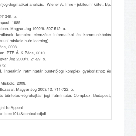
rijog-dogmatikai analízis. Wiener A. Imre - jubileumi kötet. Bp.
97-345. o.
apest, 1985.
sban. Magyar Jog 1992/8. 507-512. o.
yállások komplex elemzése informatikai és kommunikációs
r.uni-miskolc.hu/e-learning)
écs, 2008.
sban. PTE ÁJK Pécs, 2010.
gyar Jog 2003/1. 21-29. o.
1972
 Interaktív iratmintatár büntetőjogi komplex gyakorlathoz és
 Miskolc, 2008.
ltozásai. Magyar Jog 2003/12. 711-722. o.
és büntetés-végrehajtási jogi iratmintatár. CompLex, Budapest,
ght to Appeal
article=1014&context=djcil