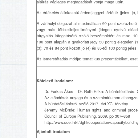
aláírás végleges megtagadását vonja maga után.
Az értékelés ötfokozatú érdemjeggyel történik (jeles, jó,
A zárthelyi dolgozattal maximálisan 60 pont szerezhető
vagy más többletteljesítményért (idegen nyelvű előa
tárgyalás látogatásáról szóló beszámolóért és max. 10
100 pont alapján a gyakorlati jegy 50 pontig elégtelen 
(3); 70 és 84 pont között jó (4) és 85-tól 100 pontig jeles 
Az ismeretátadás módja: tematikus prezentációkat, eset
Kötelező irodalom:
Dr. Farkas Ákos – Dr. Róth Erika: A büntetőeljárás
Az előadások anyaga és a szemináriumon elhangzo
A büntetőeljárásról szóló 2017. évi XC. törvény
Jeremy McBride: Human rights and criminal proce
Council of Europe Publishing, 2009. pp 307–358
http://www.coe.int/t/dghl/cooperation/capacitybuil
Ajánlott irodalom