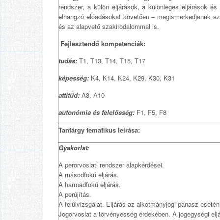
rendszer, a külön eljárások, a különleges eljárások é
elhangzó előadásokat követően – megismerkedjenek az 
és az alapvető szakirodalommal is.
Fejlesztendő kompetenciák:
tudás:
T1, T13, T14, T15, T17
képesség:
K4, K14, K24, K29, K30, K31
attitűd:
A3, A10
autonómia és felelősség:
F1, F5, F8
Tantárgy tematikus leírása:
Gyakorlat:
A perorvoslati rendszer alapkérdései.
A másodfokú eljárás.
A harmadfokú eljárás.
A perújítás.
A felülvizsgálat. Eljárás az alkotmányjogi panasz esetén
Jogorvoslat a törvényesség érdekében. A jogegységi eljár