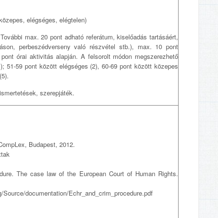
 közepes, elégséges, elégtelen)
 További max. 20 pont adható referátum, kiselőadás tartásáért,
dáson, perbeszédverseny való részvétel stb.), max. 10 pont
 pont órai aktivitás alapján. A felsorolt módon megszerezhető
(1); 51-59 pont között elégséges (2), 60-69 pont között közepes
(5).
ismertetések, szerepjáték.
. CompLex, Budapest, 2012.
ttak
dure. The case law of the European Court of Human Rights.
ding/Source/documentation/Echr_and_crim_procedure.pdf