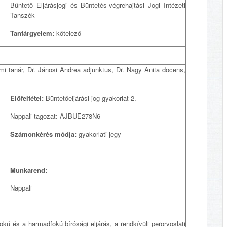
Büntető Eljárásjogi és Büntetés-végrehajtási Jogi Intézeti
Tanszék
Tantárgyelem:
kötelező
i tanár, Dr. Jánosi Andrea adjunktus, Dr. Nagy Anita docens,
Előfeltétel:
Büntetőeljárási jog gyakorlat 2.
Nappali tagozat: AJBUE278N6
Számonkérés módja:
gyakorlati jegy
Munkarend:
Nappali
kú és a harmadfokú bírósági eljárás, a rendkívüli perorvoslati