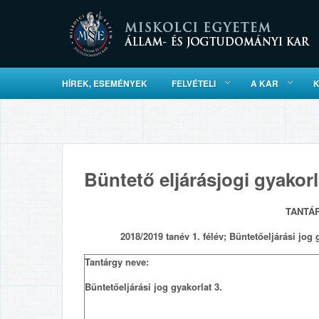
HÍREK, ESEMÉNYEK
FELVÉTELI
A KAR
Büntető eljárásjogi gyakorl
TANTÁ
2018/2019 tanév 1. félév; Büntetőeljárási jog 
Tantárgy neve:
Büntetőeljárási jog gyakorlat 3.