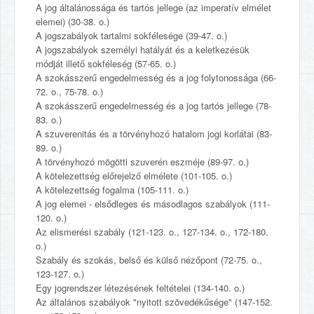
A jog általánossága és tartós jellege (az imperatív elmélet
elemei) (30-38. o.)
A jogszabályok tartalmi sokfélesége (39-47. o.)
A jogszabályok személyi hatályát és a keletkezésük
módját illető sokféleség (57-65. o.)
A szokásszerű engedelmesség és a jog folytonossága (66-
72. o., 75-78. o.)
A szokásszerű engedelmesség és a jog tartós jellege (78-
83. o.)
A szuverenitás és a törvényhozó hatalom jogi korlátai (83-
89. o.)
A törvényhozó mögötti szuverén eszméje (89-97. o.)
A kötelezettség előrejelző elmélete (101-105. o.)
A kötelezettség fogalma (105-111. o.)
A jog elemei - elsődleges és másodlagos szabályok (111-
120. o.)
Az elismerési szabály (121-123. o., 127-134. o., 172-180.
o.)
Szabály és szokás, belső és külső nézőpont (72-75. o.,
123-127. o.)
Egy jogrendszer létezésének feltételei (134-140. o.)
Az általános szabályok "nyitott szövedékűsége" (147-152.