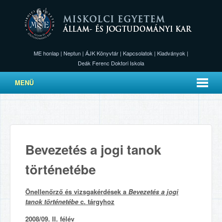
ME honlap
|
Neptun
|
ÁJK Könyvtár
|
Kapcsolatok
|
Kiadványok
|
Deák Ferenc Doktori Iskola
MENÜ
Bevezetés a jogi tanok
történetébe
Önellenőrző és vizsgakérdések a
Bevezetés a jogi
tanok történetébe
c. tárgyhoz
2008/09. II. félév