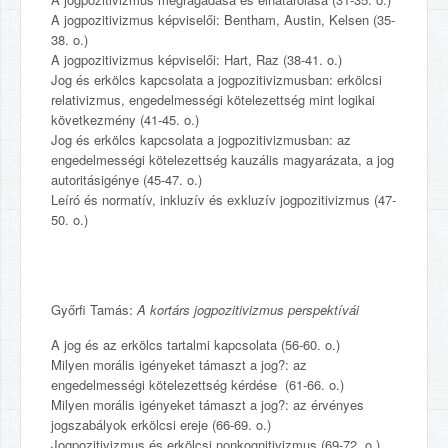
A jogpozitivizmus képviselői: Bentham, Austin, Kelsen (35-
38. o.)
A jogpozitivizmus képviselői: Hart, Raz (38-41. o.)
Jog és erkölcs kapcsolata a jogpozitivizmusban: erkölcsi
relativizmus, engedelmességi kötelezettség mint logikai
következmény (41-45. o.)
Jog és erkölcs kapcsolata a jogpozitivizmusban: az
engedelmességi kötelezettség kauzális magyarázata, a jog
autoritásigénye (45-47. o.)
Leíró és normatív, inkluzív és exkluzív jogpozitivizmus (47-
50. o.)
Győrfi Tamás:
A kortárs jogpozitivizmus perspektívái
A jog és az erkölcs tartalmi kapcsolata (56-60. o.)
Milyen morális igényeket támaszt a jog?: az
engedelmességi kötelezettség kérdése (61-66. o.)
Milyen morális igényeket támaszt a jog?: az érvényes
jogszabályok erkölcsi ereje (66-69. o.)
Jogpozitivizmus és erkölcsi nonkognitivizmus (69-72. o.)