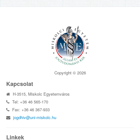
Copyright © 2026
Kapcsolat
H-3515, Miskolc Egyetemváros
Tel: +36 46 565-170
Fax: +36 46 367-933
jogdhiv@uni-miskolc.hu
Linkek