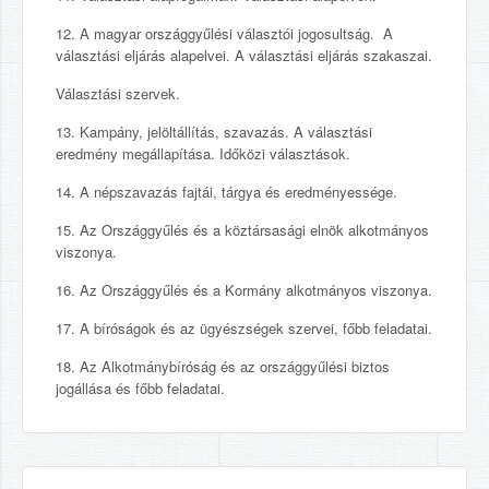
12. A magyar országgyűlési választói jogosultság. A
választási eljárás alapelvei. A választási eljárás szakaszai.
Választási szervek.
13. Kampány, jelöltállítás, szavazás. A választási
eredmény megállapítása. Időközi választások.
14. A népszavazás fajtái, tárgya és eredményessége.
15. Az Országgyűlés és a köztársasági elnök alkotmányos
viszonya.
16. Az Országgyűlés és a Kormány alkotmányos viszonya.
17. A bíróságok és az ügyészségek szervei, főbb feladatai.
18. Az Alkotmánybíróság és az országgyűlési biztos
jogállása és főbb feladatai.