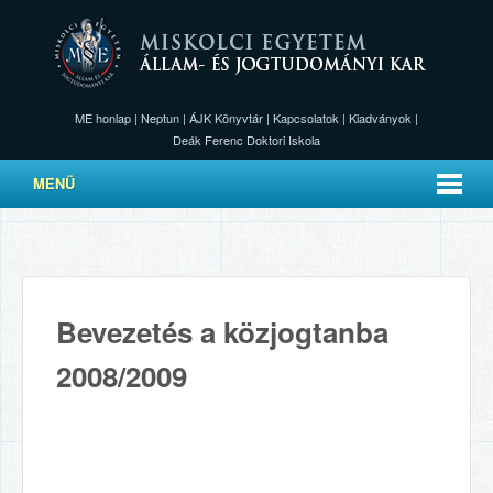
ME honlap
|
Neptun
|
ÁJK Könyvtár
|
Kapcsolatok
|
Kiadványok
|
Deák Ferenc Doktori Iskola
MENÜ
Bevezetés a közjogtanba
2008/2009