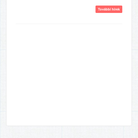
További hírek