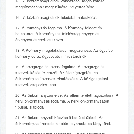
15. A köztársasági elnök választása, megbízatása,
megbízatásának megszűnése, helyettesítése.
16. A köztársasági elnök feladatai, hatáskörei.
17. A kormányzás fogalma. A Kormány feladat-és
hatáskörei. A kormányzati felelősség lényege és
érvényesítésének eszközei.
18. A Kormány megalakulása, megszűnése. Az ügyvivő
kormány és az ügyvezető miniszterelnök.
19. A közigazgatási szerv fogalma. A közigazgatási
szervek közös jellemzői. Az államigazgatási és
önkormányzati szervek elhatárolása. A közigazgatási
szervek csoportosítása.
20. Az önkormányzás elve. Az állam területi tagozódása. A
helyi önkormányzás fogalma. A helyi önkormányzatok
típusai, alapjogai.
21. Az önkormányzati képviselő-testület ülései. Az
önkormányzati rendeletalkotás folyamata és tárgykörei.
22. Az önkormányzat határozata. Az önkormányzat