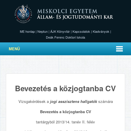
ME honlap
|
Neptun
|
ÁJK Könyvtár
|
Kapcsolatok
|
Kiadványok
|
Deák Ferenc Doktori Iskola
MENÜ
Bevezetés a közjogtanba CV
Vizsgakérdések a
jogi asszisztens hallgatók
számára
Bevezetés a közjogtanba CV
tantárgyból 2013/14. tanév II. félév