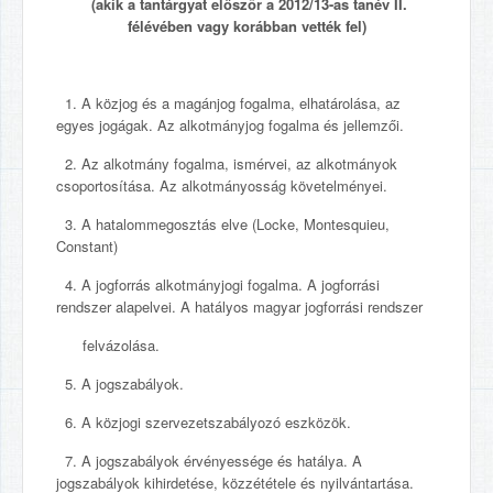
(akik a tantárgyat először a 2012/13-as tanév II.
félévében vagy korábban vették fel)
1. A közjog és a magánjog fogalma, elhatárolása, az
egyes jogágak. Az alkotmányjog fogalma és jellemzői.
2. Az alkotmány fogalma, ismérvei, az alkotmányok
csoportosítása. Az alkotmányosság követelményei.
3. A hatalommegosztás elve (Locke, Montesquieu,
Constant)
4. A jogforrás alkotmányjogi fogalma. A jogforrási
rendszer alapelvei. A hatályos magyar jogforrási rendszer
felvázolása.
5. A jogszabályok.
6. A közjogi szervezetszabályozó eszközök.
7. A jogszabályok érvényessége és hatálya. A
jogszabályok kihirdetése, közzététele és nyilvántartása.