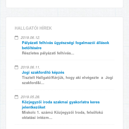
HALLGATÓI HÍREK
2019.06.12.
Pályázati felhívás ügyészségi fogalmazói állások
betöltésére
Részletes pályázati felhívás...
2019.06.11.
Jogi szakfordító képzés
Tisztelt Hallgató!Kérjük, hogy aki elvégezte a Jogi
szakford&i...
2019.05.28.
Közjegyzői iroda szakmai gyakorlatra keres
jelentkezőket
Miskolc 1. számú Közjegyzői Iroda, felsőfokú
oktatási intézm...