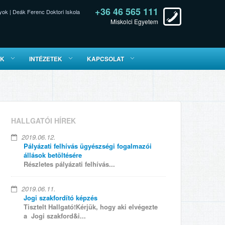
+36 46 565 111
yok
|
Deák Ferenc Doktori Iskola
Miskolci Egyetem
ÓK
INTÉZETEK
KAPCSOLAT
HALLGATÓI HÍREK
2019.06.12.
Pályázati felhívás ügyészségi fogalmazói
állások betöltésére
Részletes pályázati felhívás...
2019.06.11.
Jogi szakfordító képzés
Tisztelt Hallgató!Kérjük, hogy aki elvégezte
a Jogi szakford&i...