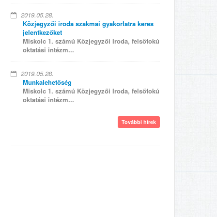
2019.05.28.
Közjegyzői iroda szakmai gyakorlatra keres
jelentkezőket
Miskolc 1. számú Közjegyzői Iroda, felsőfokú
oktatási intézm...
2019.05.28.
Munkalehetőség
Miskolc 1. számú Közjegyzői Iroda, felsőfokú
oktatási intézm...
További hírek