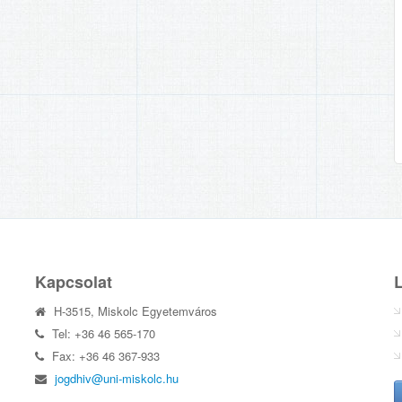
Kapcsolat
H-3515, Miskolc Egyetemváros
Tel: +36 46 565-170
Fax: +36 46 367-933
jogdhiv@uni-miskolc.hu