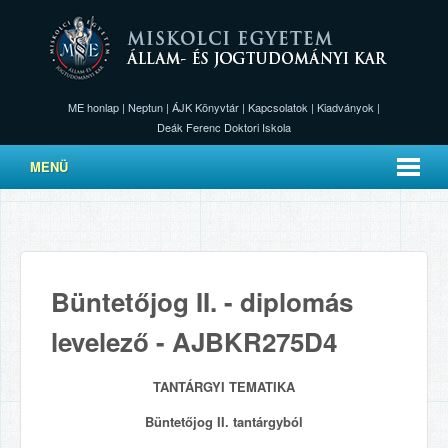
ME honlap
|
Neptun
|
ÁJK Könyvtár
|
Kapcsolatok
|
Kiadványok
|
Deák Ferenc Doktori Iskola
MENÜ
Büntetőjog II. - diplomás
levelező - AJBKR275D4
TANTÁRGYI TEMATIKA
Büntetőjog II. tantárgyból