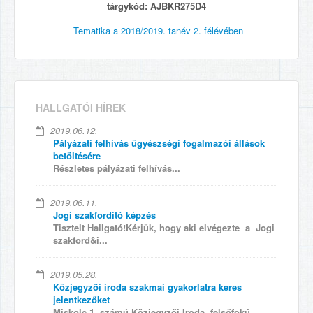
tárgykód: AJBKR275D4
Tematika
a 2018/2019. tanév 2. félévében
HALLGATÓI HÍREK
2019.06.12.
Pályázati felhívás ügyészségi fogalmazói állások
betöltésére
Részletes pályázati felhívás...
2019.06.11.
Jogi szakfordító képzés
Tisztelt Hallgató!Kérjük, hogy aki elvégezte a Jogi
szakford&i...
2019.05.28.
Közjegyzői iroda szakmai gyakorlatra keres
jelentkezőket
Miskolc 1. számú Közjegyzői Iroda, felsőfokú