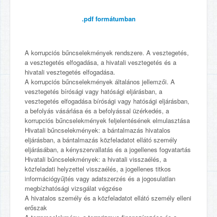
.pdf formátumban
A korrupciós bűncselekmények rendszere. A vesztegetés,
a vesztegetés elfogadása, a hivatali vesztegetés és a
hivatali vesztegetés elfogadása.
A korrupciós bűncselekmények általános jellemzői. A
vesztegetés bírósági vagy hatósági eljárásban, a
vesztegetés elfogadása bírósági vagy hatósági eljárásban,
a befolyás vásárlása és a befolyással üzérkedés, a
korrupciós bűncselekmények feljelentésének elmulasztása
Hivatali bűncselekmények: a bántalmazás hivatalos
eljárásban, a bántalmazás közfeladatot ellátó személy
eljárásában, a kényszervallatás és a jogellenes fogvatartás
Hivatali bűncselekmények: a hivatali visszaélés, a
közfeladati helyzettel visszaélés, a jogellenes titkos
információgyűjtés vagy adatszerzés és a jogosulatlan
megbízhatósági vizsgálat végzése
A hivatalos személy és a közfeladatot ellátó személy elleni
erőszak