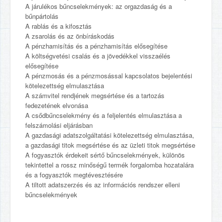
A járulékos bűncselekmények: az orgazdaság és a
bűnpártolás
A rablás és a kifosztás
A zsarolás és az önbíráskodás
A pénzhamisítás és a pénzhamisítás elősegítése
A költségvetési csalás és a jövedékkel visszaélés
elősegítése
A pénzmosás és a pénzmosással kapcsolatos bejelentési
kötelezettség elmulasztása
A számvitel rendjének megsértése és a tartozás
fedezetének elvonása
A csődbűncselekmény és a feljelentés elmulasztása a
felszámolási eljárásban
A gazdasági adatszolgáltatási kötelezettség elmulasztása,
a gazdasági titok megsértése és az üzleti titok megsértése
A fogyasztók érdekeit sértő bűncselekmények, különös
tekintettel a rossz minőségű termék forgalomba hozatalára
és a fogyasztók megtévesztésére
A tiltott adatszerzés és az információs rendszer elleni
bűncselekmények