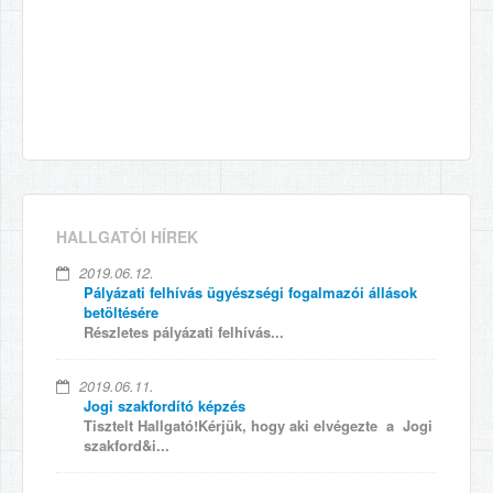
HALLGATÓI HÍREK
2019.06.12.
Pályázati felhívás ügyészségi fogalmazói állások
betöltésére
Részletes pályázati felhívás...
2019.06.11.
Jogi szakfordító képzés
Tisztelt Hallgató!Kérjük, hogy aki elvégezte a Jogi
szakford&i...