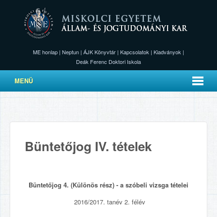
ME honlap
|
Neptun
|
ÁJK Könyvtár
|
Kapcsolatok
|
Kiadványok
|
Deák Ferenc Doktori Iskola
MENÜ
Büntetőjog IV. tételek
Büntetőjog 4. (Különös rész) - a szóbeli vizsga tételei
2016/2017. tanév 2. félév