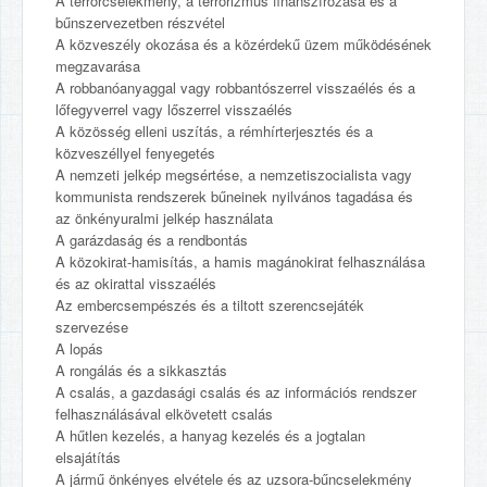
A terrorcselekmény, a terrorizmus finanszírozása és a
bűnszervezetben részvétel
A közveszély okozása és a közérdekű üzem működésének
megzavarása
A robbanóanyaggal vagy robbantószerrel visszaélés és a
lőfegyverrel vagy lőszerrel visszaélés
A közösség elleni uszítás, a rémhírterjesztés és a
közveszéllyel fenyegetés
A nemzeti jelkép megsértése, a nemzetiszocialista vagy
kommunista rendszerek bűneinek nyilvános tagadása és
az önkényuralmi jelkép használata
A garázdaság és a rendbontás
A közokirat-hamisítás, a hamis magánokirat felhasználása
és az okirattal visszaélés
Az embercsempészés és a tiltott szerencsejáték
szervezése
A lopás
A rongálás és a sikkasztás
A csalás, a gazdasági csalás és az információs rendszer
felhasználásával elkövetett csalás
A hűtlen kezelés, a hanyag kezelés és a jogtalan
elsajátítás
A jármű önkényes elvétele és az uzsora-bűncselekmény