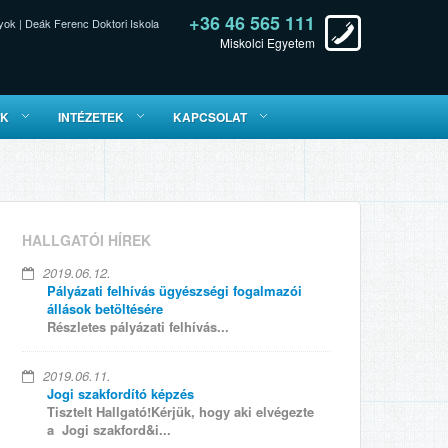
+36 46 565 111
yok
|
Deák Ferenc Doktori Iskola
Miskolci Egyetem
ÓK
INTÉZETEK
KAPCSOLAT
HALLGATÓI HÍREK
2019.06.12.
Pályázati felhívás ügyészségi fogalmazói
állások betöltésére
Részletes pályázati felhívás...
2019.06.11.
Jogi szakfordító képzés
Tisztelt Hallgató!Kérjük, hogy aki elvégezte
a Jogi szakford&i...