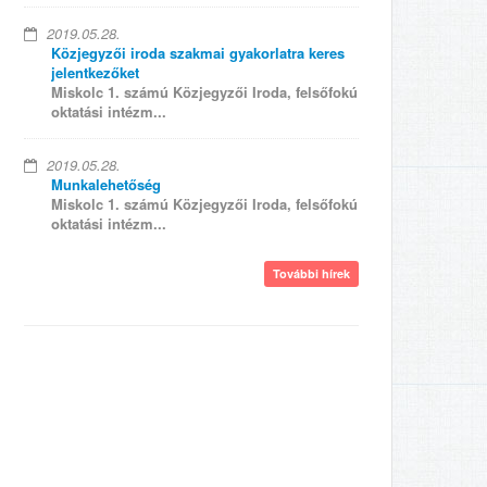
2019.05.28.
Közjegyzői iroda szakmai gyakorlatra keres
jelentkezőket
Miskolc 1. számú Közjegyzői Iroda, felsőfokú
oktatási intézm...
2019.05.28.
Munkalehetőség
Miskolc 1. számú Közjegyzői Iroda, felsőfokú
oktatási intézm...
További hírek