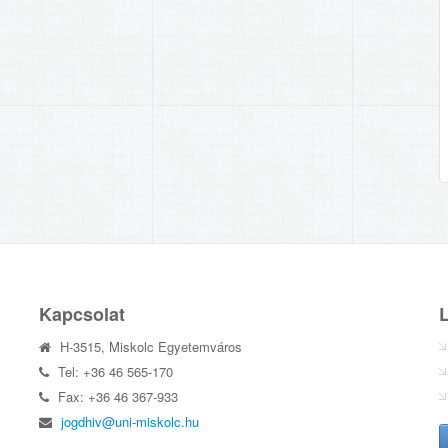
Kapcsolat
H-3515, Miskolc Egyetemváros
Tel: +36 46 565-170
Fax: +36 46 367-933
jogdhiv@uni-miskolc.hu