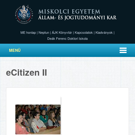
ME honlap
|
Neptun
|
ÁJK Könyvtár
|
Kapcsolatok
|
Kiadványok
|
Deák Ferenc Doktori Iskola
MENÜ
eCitizen II