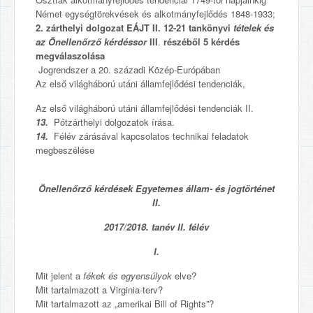
Német egységtörekvések és alkotmányfejlődés 1848-1933;
2. zárthelyi dolgozat EÁJT II. 12-21 tankönyvi
tételek és
az Önellenőrző kérdéssor
III
.
részéből 5 kérdés
megválaszolása
Jogrendszer a 20. századi Közép-Európában
Az első világháború utáni államfejlődési tendenciák,
Az első világháború utáni államfejlődési tendenciák II.
13.
Pótzárthelyi dolgozatok írása.
14.
Félév zárásával kapcsolatos technikai feladatok
megbeszélése
Önellenőrző kérdések Egyetemes állam- és jogtörténet
II.
2017/2018. tanév II. félév
I.
Mit jelent a
fékek és egyensúlyok
elve?
Mit tartalmazott a Virginia-terv?
Mit tartalmazott az „amerikai Bill of Rights”?