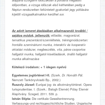
alapjána szorgalmi időszakban a pótlásra megadott
időpontban, a vizsga időszak első kéthetében pedig a
Neptun rendszerben feltüntetett gyakorlati jegy pótlására
kijelölt vizsgaalkalmakkor kerülhet sor.
Az adott ismeret átadásában alkalmazandó további /
sajátos módok, jellemzők:
előadás, magyarázat,
tematikus prezentáció/szemléltetés, tréningmódszertan:
frontális szemináriumi munka, interaktív és kooperatív
oktatási módszer, megbeszélés, vita, páros-csoportos
hallgatói munka, hallgatói kiselőadások, önálló hallgatói
munka alkalmazása
Kötelező irodalom: + 1 idegen nyelvű
Egyetemes jogtörténet I-II.
(Szerk.
Dr. Horváth Pál
.
Nemzeti Tankönyvkiadó Bp., 2002.)
Ruszoly József:
Európai jog- és alkotmánytörténet. Opera
Iurisprudentiae. I. (Szerk.: Balogh Elemér) Pólay Elemér
Alapítvány. Szeged, 2011. 539. p.
István Stipta:
Die vertikale Gewaltentrennung.
Verfassungs-und rechtsgeschichtliche Studien. Ungarische