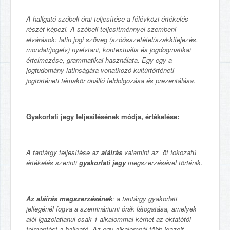
A hallgató szóbeli órai teljesítése a félévközi értékelés
részét képezi. A szóbeli teljesítménnyel szembeni
elvárások: latin jogi szöveg (szóösszetétel/szakkifejezés,
mondat/jogelv) nyelvtani, kontextuális és jogdogmatikai
értelmezése, grammatikai használata. Egy-egy a
jogtudomány latinságára vonatkozó kultúrtörténeti-
jogtörténeti témakör önálló feldolgozása és prezentálása.
Gyakorlati jegy teljesítésének módja, értékelése:
A tantárgy teljesítése az
aláírás
valamint az öt fokozatú
értékelés szerinti
gyakorlati jegy
megszerzésével történik.
Az aláírás megszerzésének
: a tantárgy gyakorlati
jellegénél fogva a szemináriumi órák látogatása, amelyek
alól igazolatlanul csak 1 alkalommal kérhet az oktatótól
felmentést a hallgató. Az egy alkalomnál több igazolt,