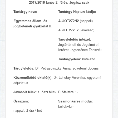
2017/2018 tanév 2. félév; Jogász szak
Tantárgy neve:
Tantárgy Neptun kódja:
Egyetemes állam- és
AJJOT272N2
(nappali)
jogtörténeti gyakorlat II.
AJJOT272L2
(levelező)
Tárgyfelelős intézet:
Jogtörténeti és Jogelméleti
Intézet Jogtörténeti Tanszék
Tantárgyelem:
kötelező
Tárgyfelelős:
Dr. Petrasovszky Anna, egyetemi docens
Közreműködő oktató(k):
Dr. Lehotay Veronika, egyetemi
adjunktus
Javasolt félév:
1. őszi félév
Előfeltétel:
-
Óraszám:
Számonkérés módja:
kollokvium
nappali: 2 óra / hét