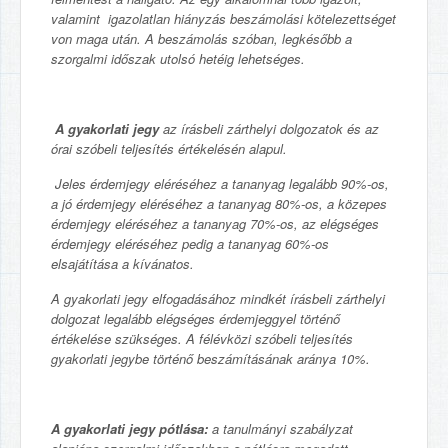
valamint igazolatlan hiányzás beszámolási kötelezettséget
von maga után. A beszámolás szóban, legkésőbb a
szorgalmi időszak utolsó hetéig lehetséges.
A gyakorlati jegy
az írásbeli zárthelyi dolgozatok és az
órai szóbeli teljesítés értékelésén alapul.
Jeles érdemjegy eléréséhez a tananyag legalább 90%-os,
a jó érdemjegy eléréséhez a tananyag 80%-os, a közepes
érdemjegy eléréséhez a tananyag 70%-os, az elégséges
érdemjegy eléréséhez pedig a tananyag 60%-os
elsajátítása a kívánatos.
A gyakorlati jegy elfogadásához mindkét írásbeli zárthelyi
dolgozat legalább elégséges érdemjeggyel történő
értékelése szükséges. A félévközi szóbeli teljesítés
gyakorlati jegybe történő beszámításának aránya 10%.
A gyakorlati jegy pótlása:
a tanulmányi szabályzat