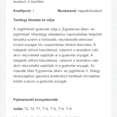
levelező: 2 óra/félév
Kreditpont:
1
Munkarend:
nappali/levelező
Tantárgy feladata és célja:
A Jogtörténeti gyakorlat célja a „Egyetemes állam- és
jogtörténet” főtantárgyi előadáshoz kapcsolódóan felépített
tematika szerint a fontosabb, részletesebb elemzést
kívánó anyagok kis csoportokban történő elemzése. A
hallgatók otthoni készüléssel, valamint a tanórákon való
aktív részvétellel sajátítják el a gyakorlat anyagát. A
hallgatók otthoni készüléssel, valamint a tanórákon való
aktív részvétellel sajátítják el a gyakorlat anyagát. Az
második félév Egyetemes állam- és jogtörténet II. főtárgy
tananyagához igazodva önellenőrző kérdések formájában
kérjük számon a gyakorlat anyagát.
Fejlesztendő kompetenciák:
tudás:
T2, T5, T7, T10, T12, T16, T18