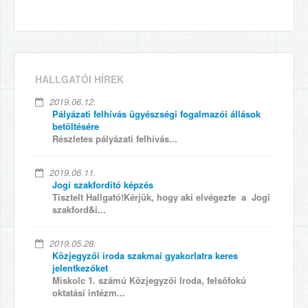
HALLGATÓI HÍREK
2019.06.12.
Pályázati felhívás ügyészségi fogalmazói állások
betöltésére
Részletes pályázati felhívás...
2019.06.11.
Jogi szakfordító képzés
Tisztelt Hallgató!Kérjük, hogy aki elvégezte a Jogi
szakford&i...
2019.05.28.
Közjegyzői iroda szakmai gyakorlatra keres
jelentkezőket
Miskolc 1. számú Közjegyzői Iroda, felsőfokú
oktatási intézm...