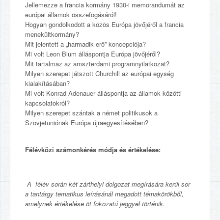
Jellemezze a francia kormány 1930-i memorandumát az
európai államok összefogásáról!
Hogyan gondolkodott a közös Európa jövőjéről a francia
menekültkormány?
Mit jelentett a „harmadik erő” koncepciója?
Mi volt Leon Blum álláspontja Európa jövőjéről?
Mit tartalmaz az amszterdami programnyilatkozat?
Milyen szerepet játszott Churchill az európai egység
kialakításában?
Mi volt Konrad Adenauer álláspontja az államok közötti
kapcsolatokról?
Milyen szerepet szántak a német politikusok a
Szovjetuniónak Európa újraegyesítésében?
Félévközi számonkérés módja és értékelése:
A félév során két zárthelyi dolgozat megírására kerül sor
a tantárgy tematikus leírásánál megadott témakörökből,
amelynek értékelése öt fokozatú jeggyel történik.