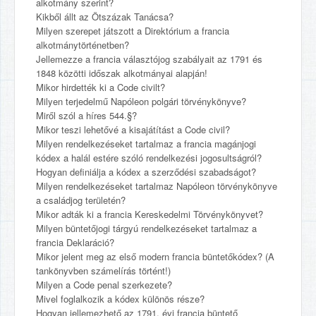
alkotmány szerint?
Kikből állt az Ötszázak Tanácsa?
Milyen szerepet játszott a Direktórium a francia
alkotmánytörténetben?
Jellemezze a francia választójog szabályait az 1791 és
1848 közötti időszak alkotmányai alapján!
Mikor hirdették ki a Code civilt?
Milyen terjedelmű Napóleon polgári törvénykönyve?
Miről szól a híres 544.§?
Mikor teszi lehetővé a kisajátítást a Code civil?
Milyen rendelkezéseket tartalmaz a francia magánjogi
kódex a halál estére szóló rendelkezési jogosultságról?
Hogyan definiálja a kódex a szerződési szabadságot?
Milyen rendelkezéseket tartalmaz Napóleon törvénykönyve
a családjog területén?
Mikor adták ki a francia Kereskedelmi Törvénykönyvet?
Milyen büntetőjogi tárgyú rendelkezéseket tartalmaz a
francia Deklaráció?
Mikor jelent meg az első modern francia büntetőkódex? (A
tankönyvben számelírás történt!)
Milyen a Code penal szerkezete?
Mivel foglalkozik a kódex különös része?
Hogyan jellemezhető az 1791. évi francia büntető