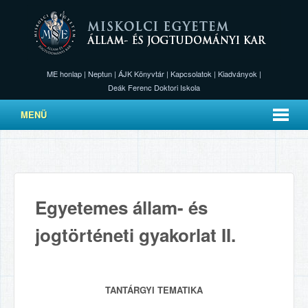
ME honlap
|
Neptun
|
ÁJK Könyvtár
|
Kapcsolatok
|
Kiadványok
|
Deák Ferenc Doktori Iskola
MENÜ
Egyetemes állam- és
jogtörténeti gyakorlat II.
TANTÁRGYI TEMATIKA