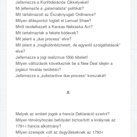
Jellemezze a Konföderációs Cikkelyeket!
Mi jellemezte a „paternalista” politikát?
Mit tartalmazott az Északnyugati Ordinance?
Milyen álláspontot foglalt el Lemuel Shaw?
Miről rendelkezett a Kansas-Nebraska Act?
Mit tartalmaztak a fekete kódexek?
Mit jelent a „due process” elve?
Mit jelent a „megkülönböztetett, de egyenlő szolgáltatások”
elve?
Jellemezze a jogi realizmus főbb tételeit!
Milyen változások következtek be a New Deal idején a
jogászi hivatás területén?
Jellemezze a „substantive due process” korszakát!
II.
Melyek az emberi jogok a francia Deklaráció szerint?
Milyen törvényhozási befolyást biztosított a királynak az
1791-i francia alkotmány?
Milyen szerepük volt az ősgyűléseknek az 1793-i