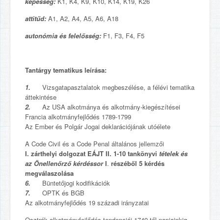
képesség:
K1, K4, K9, K10, K14, K19, K26
attitűd:
A1, A2, A4, A5, A6, A18
autonómia és felelősség:
F1, F3, F4, F5
Tantárgy tematikus leírása:
1.
Vizsgatapasztalatok megbeszélése, a félévi tematika
áttekintése
2.
Az USA alkotmánya és alkotmány-kiegészítései
Francia alkotmányfejlődés 1789-1799
Az Ember és Polgár Jogai deklarációjának utóélete
A Code Civil és a Code Penal általános jellemzői
I.
zárthelyi dolgozat EÁJT II. 1-10 tankönyvi
tételek és
az Önellenőrző kérdéssor
I
.
részéből 5 kérdés
megválaszolása
6.
Büntetőjogi kodifikációk
7.
OPTK és BGB
Az alkotmányfejlődés 19 századi irányzatai
Osztrák alkotmányfejlődés tendenciái 1749-től napjainkig