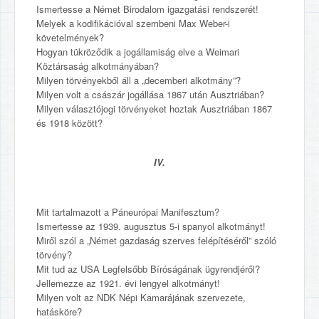
Ismertesse a Német Birodalom igazgatási rendszerét!
Melyek a kodifikációval szembeni Max Weber-i
követelmények?
Hogyan tükröződik a jogállamiság elve a Weimari
Köztársaság alkotmányában?
Milyen törvényekből áll a „decemberi alkotmány”?
Milyen volt a császár jogállása 1867 után Ausztriában?
Milyen választójogi törvényeket hoztak Ausztriában 1867
és 1918 között?
IV.
Mit tartalmazott a Páneurópai Manifesztum?
Ismertesse az 1939. augusztus 5-i spanyol alkotmányt!
Miről szól a „Német gazdaság szerves felépítéséről” szóló
törvény?
Mit tud az USA Legfelsőbb Bíróságának ügyrendjéről?
Jellemezze az 1921. évi lengyel alkotmányt!
Milyen volt az NDK Népi Kamarájának szervezete,
hatásköre?