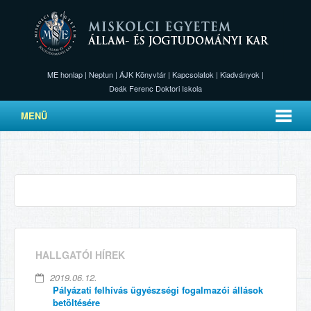
ME honlap
|
Neptun
|
ÁJK Könyvtár
|
Kapcsolatok
|
Kiadványok
|
Deák Ferenc Doktori Iskola
MENÜ
HALLGATÓI HÍREK
2019.06.12.
Pályázati felhívás ügyészségi fogalmazói állások
betöltésére