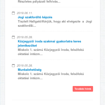
Részletes pályázati felhívás...
2019.06.11.
Jogi szakfordító képzés
Tisztelt Hallgató!Kérjük, hogy aki elvégezte a Jogi
szakford&i...
2019.05.28.
Közjegyzői iroda szakmai gyakorlatra keres
jelentkezőket
Miskolc 1. számú Közjegyzői Iroda, felsőfokú
oktatási intézm...
2019.05.28.
Munkalehetőség
Miskolc 1. számú Közjegyzői Iroda, felsőfokú
oktatási intézm...
További hírek