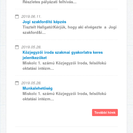
Részletes pályázati felhívás...
2019.06.11.
Jogi szakfordító képzés
Tisztelt Hallgató!Kérjük, hogy aki elvégezte a Jogi
szakford&i...
2019.05.28.
Közjegyzői iroda szakmai gyakorlatra keres
jelentkezőket
Miskolc 1. számú Közjegyzői Iroda, felsőfokú
oktatási intézm...
2019.05.28.
Munkalehetőség
Miskolc 1. számú Közjegyzői Iroda, felsőfokú
oktatási intézm...
További hírek