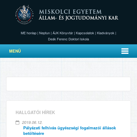
ME honlap
|
Neptun
|
ÁJK Könyvtár
|
Kapcsolatok
|
Kiadványok
|
Deák Ferenc Doktori Iskola
MENÜ
HALLGATÓI HÍREK
2019.06.12.
Pályázati felhívás ügyészségi fogalmazói állások
betöltésére