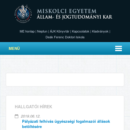
ME honlap
|
Neptun
|
ÁJK Könyvtár
|
Kapcsolatok
|
Kiadványok
|
Deák Ferenc Doktori Iskola
MENÜ
HALLGATÓI HÍREK
2019.06.12.
Pályázati felhívás ügyészségi fogalmazói állások
betöltésére