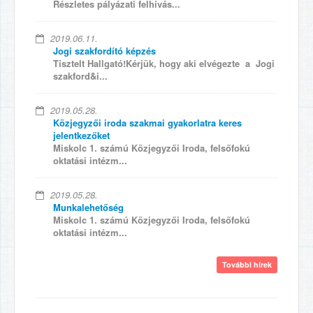
Részletes pályázati felhívás...
2019.06.11.
Jogi szakfordító képzés
Tisztelt Hallgató!Kérjük, hogy aki elvégezte a Jogi
szakford&i...
2019.05.28.
Közjegyzői iroda szakmai gyakorlatra keres
jelentkezőket
Miskolc 1. számú Közjegyzői Iroda, felsőfokú
oktatási intézm...
2019.05.28.
Munkalehetőség
Miskolc 1. számú Közjegyzői Iroda, felsőfokú
oktatási intézm...
További hírek