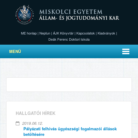
ME honlap
|
Neptun
|
ÁJK Könyvtár
|
Kapcsolatok
|
Kiadványok
|
Deák Ferenc Doktori Iskola
MENÜ
HALLGATÓI HÍREK
2019.06.12.
Pályázati felhívás ügyészségi fogalmazói állások
betöltésére