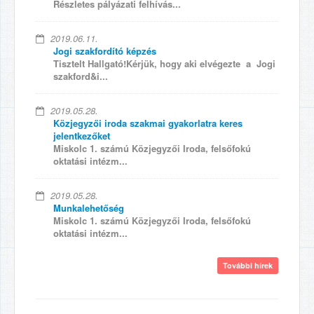
Részletes pályázati felhívás...
2019.06.11.
Jogi szakfordító képzés
Tisztelt Hallgató!Kérjük, hogy aki elvégezte a Jogi
szakford&i...
2019.05.28.
Közjegyzői iroda szakmai gyakorlatra keres
jelentkezőket
Miskolc 1. számú Közjegyzői Iroda, felsőfokú
oktatási intézm...
2019.05.28.
Munkalehetőség
Miskolc 1. számú Közjegyzői Iroda, felsőfokú
oktatási intézm...
További hírek