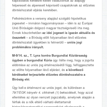
kapcsolatos kérdésre kellett válaszolniuk az alapügy
felpereseit és alpereseit képviselő csapatoknak az előzetes
döntéshozatali eljárás keretében.
Felkérésünkre a verseny alapjául szolgáló hipotetikus
jogesetet – immáron hagyományosan – idén is az Európai
Unió Bíróságán dolgozó magyar tisztségviselő írta meg.
Ennek köszönhetően
az idei jogeset is igazán aktuális és
összetett
– a Bíróság előtt folyamatban lévő előzetes
döntéshozatali ügyekben is felmerülő –
uniós jogi
problémákra irányult.
M‑9/14. sz., T. Lynx kontra Burgundiai Köztársaság
ügyben a burgundiai Kúria
úgy ítélte meg, hogy a jogvita
eldöntése az uniós jog értelmezésétől függ, felfüggesztette
az előtte folyamatban lévő eljárást, és
a következő
kérdéseket terjesztette előzetes döntéshozatalra a
Bíróság elé:
Úgy kell‑e értelmezni az uniós jogot, és különösen a
79/7/EGK irányelv 4. cikkének (1) bekezdését
, hogy azzal
ellentétes az olyan nemzeti jogszabály, amelynek alapján a
férfiak és a nők eltérő várható élettartamát
biztosításmatematikai szempontként alkalmazzák a