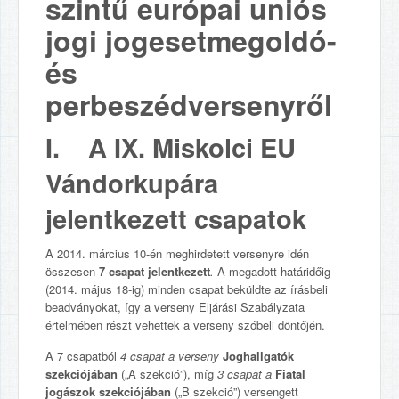
szintű európai uniós
jogi jogesetmegoldó-
és
perbeszédversenyről
I. A IX. Miskolci EU
Vándorkupára
jelentkezett csapatok
A 2014. március 10-én meghirdetett versenyre idén
összesen
7 csapat jelentkezett
.
A megadott határidőig
(2014. május 18-ig) minden csapat beküldte az írásbeli
beadványokat, így a verseny Eljárási Szabályzata
értelmében részt vehettek a verseny szóbeli döntőjén.
A 7 csapatból
4 csapat a verseny
Joghallgatók
szekciójában
(„A szekció”), míg
3 csapat a
Fiatal
jogászok szekciójában
(„B szekció”) versengett