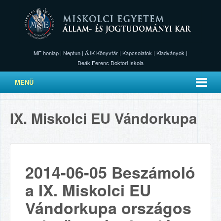
ME honlap
|
Neptun
|
ÁJK Könyvtár
|
Kapcsolatok
|
Kiadványok
|
Deák Ferenc Doktori Iskola
MENÜ
IX. Miskolci EU Vándorkupa
2014-06-05 Beszámoló
a IX. Miskolci EU
Vándorkupa országos