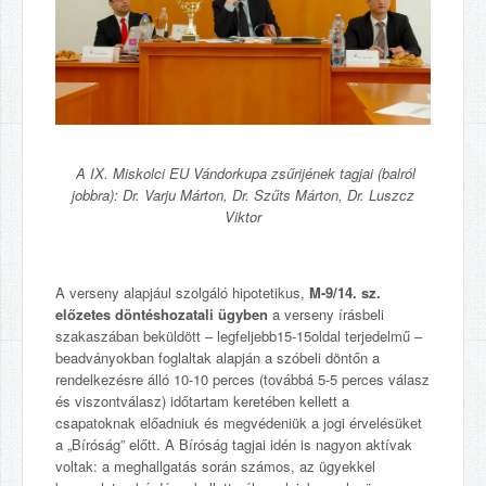
A IX. Miskolci EU Vándorkupa zsűrijének tagjai (balról
jobbra): Dr. Varju Márton, Dr. Szűts Márton, Dr. Luszcz
Viktor
A verseny alapjául szolgáló hipotetikus,
M‑9/14. sz.
előzetes döntéshozatali ügyben
a verseny írásbeli
szakaszában beküldött – legfeljebb15-15oldal terjedelmű –
beadványokban foglaltak alapján a szóbeli döntőn a
rendelkezésre álló 10-10 perces (továbbá 5-5 perces válasz
és viszontválasz) időtartam keretében kellett a
csapatoknak előadniuk és megvédeniük a jogi érvelésüket
a „Bíróság” előtt. A Bíróság tagjai idén is nagyon aktívak
voltak: a meghallgatás során számos, az ügyekkel