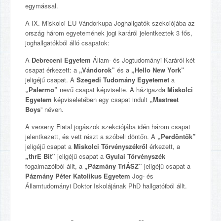
egymással.
A IX. Miskolci EU Vándorkupa Joghallgatók szekciójába az
ország három egyetemének jogi karáról jelentkeztek 3 fős,
joghallgatókból álló csapatok:
A
Debreceni Egyetem
Állam- és Jogtudományi Karáról két
csapat érkezett: a
„Vándorok”
és a
„Hello New York”
jeligéjű csapat. A
Szegedi Tudomány Egyetemet
a
„Palermo”
nevű csapat képviselte. A házigazda
Miskolci
Egyetem
képviseletében egy csapat indult
„Mastreet
Boys
” néven.
A verseny Fiatal jogászok szekciójába idén három csapat
jelentkezett, és vett részt a szóbeli döntőn. A
„Perdöntők”
jeligéjű csapat a
Miskolci Törvényszékről
érkezett, a
„thrE Bit”
jeligéjű csapat a
Gyulai Törvényszék
fogalmazóiból állt, a
„Pázmány TriÁSZ”
jeligéjű csapat a
Pázmány Péter Katolikus Egyetem
Jog- és
Államtudományi Doktor Iskolájának PhD hallgatóiból állt.