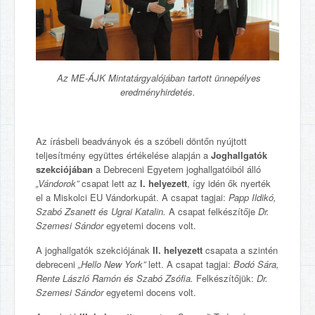
Az ME-ÁJK Mintatárgyalójában tartott ünnepélyes
eredményhirdetés.
Az írásbeli beadványok és a szóbeli döntőn nyújtott
teljesítmény együttes értékelése alapján a
Joghallgatók
szekciójában
a Debreceni Egyetem joghallgatóiból álló
„Vándorok”
csapat lett az
I. helyezett
, így idén ők nyerték
el a Miskolci EU Vándorkupát. A csapat tagjai:
Papp Ildikó,
Szabó Zsanett és Ugrai Katalin.
A csapat felkészítője
Dr.
Szemesi Sándor
egyetemi docens volt.
A joghallgatók szekciójának
II. helyezett
csapata a szintén
debreceni
„Hello New York”
lett. A csapat tagjai:
Bodó Sára,
Rente László Ramón és Szabó Zsófia.
Felkészítőjük:
Dr.
Szemesi Sándor
egyetemi docens volt.