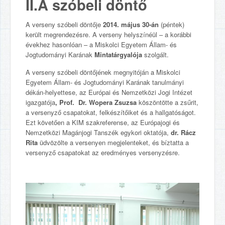
II.A szóbeli döntő
A verseny szóbeli döntője
2014. május 30-án
(péntek)
került megrendezésre. A verseny helyszínéül – a korábbi
évekhez hasonlóan – a Miskolci Egyetem Állam- és
Jogtudományi Karának
Mintatárgyalója
szolgált.
A verseny szóbeli döntőjének megnyitóján a Miskolci
Egyetem Állam- és Jogtudományi Karának tanulmányi
dékán-helyettese, az Európai és Nemzetközi Jogi Intézet
igazgatója
, Prof. Dr. Wopera Zsuzsa
köszöntötte a zsűrit,
a versenyző csapatokat, felkészítőiket és a hallgatóságot.
Ezt követően a KIM szakreferense, az Európajogi és
Nemzetközi Magánjogi Tanszék egykori oktatója,
dr. Rácz
Rita
üdvözölte a versenyen megjelenteket, és bíztatta a
versenyző csapatokat az eredményes versenyzésre.