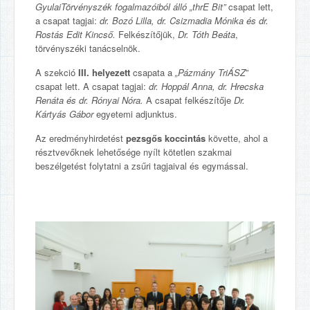
GyulaiTörvényszék fogalmazóiból álló „thrE Bit”
csapat lett,
a csapat tagjai:
dr. Bozó Lilla, dr. Csizmadia Mónika és dr.
Rostás Edit Kincső.
Felkészítőjük,
Dr. Tóth Beáta
,
törvényszéki tanácselnök.
A szekció
III. helyezett
csapata a
„Pázmány TriÁSZ
”
csapat lett. A csapat tagjai:
dr. Hoppál Anna, dr. Hrecska
Renáta és dr. Rónyai Nóra.
A csapat felkészítője
Dr.
Kártyás Gábor
egyetemi adjunktus.
Az eredményhirdetést
pezsgős koccintás
követte, ahol a
résztvevőknek lehetősége nyílt kötetlen szakmai
beszélgetést folytatni a zsűri tagjaival és egymással.