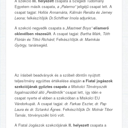
A szekció
III. helyezett
csapata a Szegedi Tudomány
Egyetem másik csapata,
a „Palermo”
jeligéjű csapat lett. A
csapat tagjai:
Hollós Annamária, Kálmán Renáta és Jerney
Leona
; felkészítőjük
Dr.Schiffner Imola
adjunktus.
A szekció negyedik csapata a
„Mastreet Boys”
elismerő
oklevélben részesült
. A csapat tagjai:
Bartha Márk, Tóth
Flórián és Titkó Richárd
; Felkészítőjük
dr. Marinkás
György,
tanársegéd.
Az írásbeli beadványok és a szóbeli döntőn nyújtott
teljesítmény együttes értékelése alapján
a Fiatal jogászok
szekciójának győztes csapata
a Miskolci Törvényszék
fogalmazóiból álló „Perdöntők”
csapat lett, így idén e
csapat nyerte el ebben a szekcióban a Miskolci EU
Vándorkupát. A csapat tagjai:
dr. Farkas Eszter, dr. Pap
Laura és dr. Sztankó Ágnes
. Felkészítőjük
Dr. Molnár Tibor
Tamás
, törvényszéki bíró volt.
A Fiatal Jogászok szekciójának
II. helyezett
csapata a