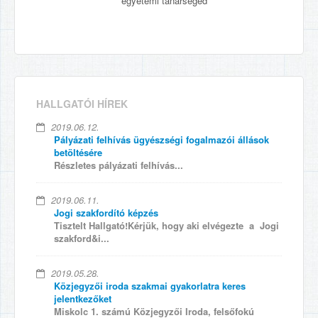
egyetemi tanársegéd
HALLGATÓI HÍREK
2019.06.12.
Pályázati felhívás ügyészségi fogalmazói állások
betöltésére
Részletes pályázati felhívás...
2019.06.11.
Jogi szakfordító képzés
Tisztelt Hallgató!Kérjük, hogy aki elvégezte a Jogi
szakford&i...
2019.05.28.
Közjegyzői iroda szakmai gyakorlatra keres
jelentkezőket
Miskolc 1. számú Közjegyzői Iroda, felsőfokú