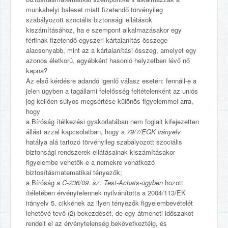
munkahelyi baleset miatt fizetendő törvényileg
szabályozott szociális biztonsági ellátások
kiszámításához, ha e szempont alkalmazásakor egy
férfinak fizetendő egyszeri kártalanítás összege
alacsonyabb, mint az a kártalanítási összeg, amelyet egy
azonos életkorú, egyébként hasonló helyzetben lévő nő
kapna?
Az első kérdésre adandó igenlő válasz esetén: fennáll‑e a
jelen ügyben a tagállami felelősség feltételenként az uniós
jog kellően súlyos megsértése különös figyelemmel arra,
hogy
a Bíróság ítélkezési gyakorlatában nem foglalt kifejezetten
állást azzal kapcsolatban, hogy a
79/7/EGK irányelv
hatálya alá tartozó törvényileg szabályozott szociális
biztonsági rendszerek ellátásainak kiszámításakor
figyelembe vehetők‑e a nemekre vonatkozó
biztosításmatematikai tényezők;
a Bíróság a
C‑236/09. sz. Test‑Achats‑ügyben
hozott
ítéletében érvénytelennek nyilvánította a 2004/113/EK
irányelv 5. cikkének az ilyen tényezők figyelembevételét
lehetővé tevő (2) bekezdését, de egy átmeneti időszakot
rendelt el az érvénytelenség bekövetkeztéig, és