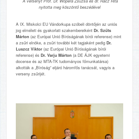
A versenyt Prof. Dr. Wopera Zsuzsa és dr. Rácz Rita
nyitotta meg köszöntő beszédével
A IX. Miskolci EU Vándorkupa szóbeli döntőjén az uniós
jog elméleti és gyakorlati szakembereiként
Dr. Szűts
Márton
(az Európai Unió Bíróságának bírói referense) mint
a zsűri elnöke, a zsűri további két tagjaként pedig
Dr.
Luszcz Viktor
(az Európai Unió Bíróságának bírói
referense) és
Dr. Varju Márton
(a DE ÁJK egyetemi
docense és az MTA-TK tudományos főmunkatársa)
alkották a „Bíróság” eljáró háromfős tanácsát, vagyis a
verseny zsűrijét.