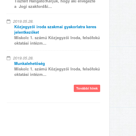
Tisztelt Hallgató!Kérjük, hogy aki elvégezte
a Jogi szakford&i...
2019.05.28.
Közjegyzői iroda szakmai gyakorlatra keres
jelentkezőket
Miskolc 1. számú Közjegyzői Iroda, felsőfokú
oktatási intézm...
2019.05.28.
Munkalehetőség
Miskolc 1. számú Közjegyzői Iroda, felsőfokú
oktatási intézm...
További hírek