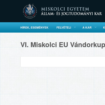
HÍREK, ESEMÉNYEK
FELVÉTELI
A KAR
VI. Miskolci EU Vándorku