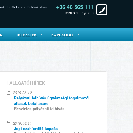
+36 46 565 111
yok
|
Deák Ferenc Doktori Iskola
Miskolci Egyetem
ÓK
INTÉZETEK
KAPCSOLAT
HALLGATÓI HÍREK
2019.06.12.
Pályázati felhívás ügyészségi fogalmazói
állások betöltésére
Részletes pályázati felhívás...
2019.06.11.
Jogi szakfordító képzés