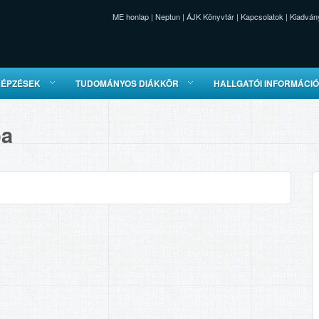
ME honlap
|
Neptun
|
ÁJK Könyvtár
|
Kapcsolatok
|
Kiadván
KÉPZÉSEK
TUDOMÁNYOS DIÁKKÖR
HALLGATÓI INFORMÁCI
pa