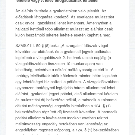
feltétele vagy A félév elfogadásának feltételei
Az aláírás feltétele a gyakorlatokon való jelenlét. Az
előadások látogatása kötelező. Az esetleges mulasztást
csak orvosi igazolással lehet kimenteni. Amennyiben a
hallgató kettőnél több alkalmat mulaszt az aláírást csak
külön beszámoló sikeres letétele esetén kaphatja meg.
SZMSZ III. 50.§ (8) bek.: „A szorgalmi időszak végét
követően az aláírások és a gyakorlati jegyek pótlására
legfeljebb a vizsgaidőszak 2. hetének utolsó napjáig (a
vizsgaidőszakban összesen 10 munkanapon) van
lehetőség, beleértve a dékáni méltányosság esetét is. A
tantárgyfelelősök/oktatók kötelesek minden hétre legalább
egy lehetőséget biztosítani a pótlásra. A vizsgaidőszakban
ugyanazon tantárgyból legfeljebb három alkalommal lehet
aláírást, gyakorlati jegyet pótolni, első alkalommal kérelem
és mulasztási díj befizetése nélkül, a második alkalommal
dékáni méltányossági engedély birtokában a 124. § (1)
bekezdésében rögzített díj fizetését követően. A harmadik
pótlási alkalomra kivételesen indokolt esetben rektori
méltányossági engedély birtokában van lehetőség az
engedélyben rögzített időpontig, a 124. § (1) bekezdésében