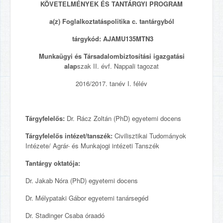
KÖVETELMÉNYEK ÉS TANTÁRGYI PROGRAM
a(z) Foglalkoztatáspolitika c. tantárgyból
tárgykód: AJAMU135MTN3
Munkaügyi és Társadalombiztosítási igazgatási
alap
szak II. évf. Nappali tagozat
2016/2017. tanév I. félév
Tárgyfelelős:
Dr. Rácz Zoltán (PhD) egyetemi docens
Tárgyfelelős intézet/tanszék:
Civilisztikai Tudományok
Intézete/ Agrár- és Munkajogi intézeti Tanszék
Tantárgy oktatója:
Dr. Jakab Nóra (PhD) egyetemi docens
Dr. Mélypataki Gábor egyetemi tanársegéd
Dr. Stadinger Csaba óraadó