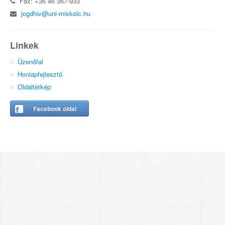
Fax: +36 46 367-933
jogdhiv@uni-miskolc.hu
Linkek
Üzenőfal
Honlapfejlesztő
Oldaltérkép
Facebook oldal