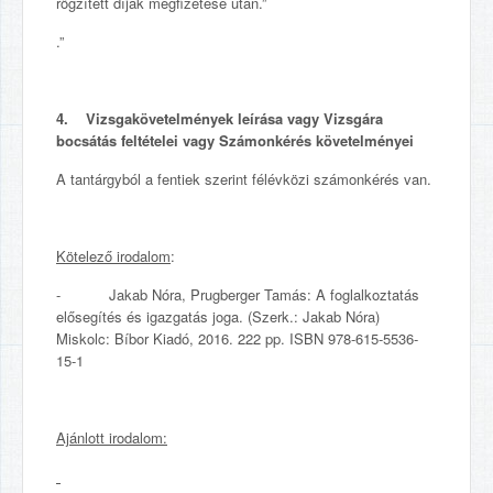
rögzített díjak megfizetése után.”
.”
4. Vizsgakövetelmények leírása vagy Vizsgára
bocsátás feltételei vagy Számonkérés követelményei
A tantárgyból a fentiek szerint félévközi számonkérés van.
Kötelező irodalom
:
- Jakab Nóra, Prugberger Tamás: A foglalkoztatás
elősegítés és igazgatás joga. (Szerk.: Jakab Nóra)
Miskolc: Bíbor Kiadó, 2016. 222 pp. ISBN 978-615-5536-
15-1
Ajánlott irodalom: