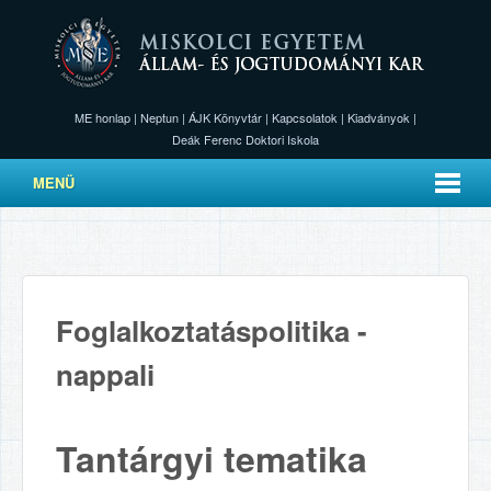
ME honlap
|
Neptun
|
ÁJK Könyvtár
|
Kapcsolatok
|
Kiadványok
|
Deák Ferenc Doktori Iskola
MENÜ
Foglalkoztatáspolitika -
nappali
Tantárgyi tematika