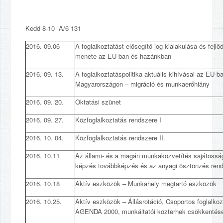
Kedd 8-10 A/6 131
2016. 09.06
A foglalkoztatást elősegítő jog kialakulása és fejl
menete az EU-ban és hazánkban
2016. 09. 13.
A foglalkoztatáspolitika aktuális kihívásai az EU-b
Magyarországon – migráció és munkaerőhiány
2016. 09. 20.
Oktatási szünet
2016. 09. 27.
Közfoglalkoztatás rendszere I
2016. 10. 04.
Közfoglalkoztatás rendszere II.
2016. 10.11
Az állami- és a magán munkaközvetítés sajátosság
képzés továbbképzés és az anyagi ösztönzés ren
2016. 10.18
Aktív eszközök – Munkahely megtartó eszközök
2016. 10.25.
Aktív eszközök – Állásrotáció, Csoportos foglalko
AGENDA 2000, munkáltatói közterhek csökkentés