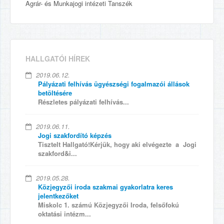
Agrár- és Munkajogi intézeti Tanszék
HALLGATÓI HÍREK
2019.06.12.
Pályázati felhívás ügyészségi fogalmazói állások
betöltésére
Részletes pályázati felhívás...
2019.06.11.
Jogi szakfordító képzés
Tisztelt Hallgató!Kérjük, hogy aki elvégezte a Jogi
szakford&i...
2019.05.28.
Közjegyzői iroda szakmai gyakorlatra keres
jelentkezőket
Miskolc 1. számú Közjegyzői Iroda, felsőfokú
oktatási intézm...