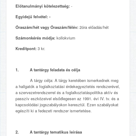
Előtanulmányi kötelezettség:
-
Egyidejű felvétel: -
Óraszám/hét vagy Óraszám/félév:
2óra előadás/hét
Számonkérés módja:
kollokvium
Kreditpont:
3 kr.
1. A tantárgy feladata és célja
A tárgy célja: A tárgy keretében ismerkednek meg
a hallgatók a foglalkoztatási érdekegyeztetés rendszerével,
a szervezetrendszerrel és a foglalkoztatáspolitika aktív és
passzív eszközeivel elsődlegesen az 1991. évi IV. tv. és a
kapcsolódási jogszabályokon keresztül. Ezen szabályokat
egészíti ki a fedezeti rendszer ismertetése.
2. A tantárgy tematikus leírása