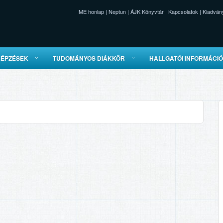
ME honlap
|
Neptun
|
ÁJK Könyvtár
|
Kapcsolatok
|
Kiadván
KÉPZÉSEK
TUDOMÁNYOS DIÁKKÖR
HALLGATÓI INFORMÁCI