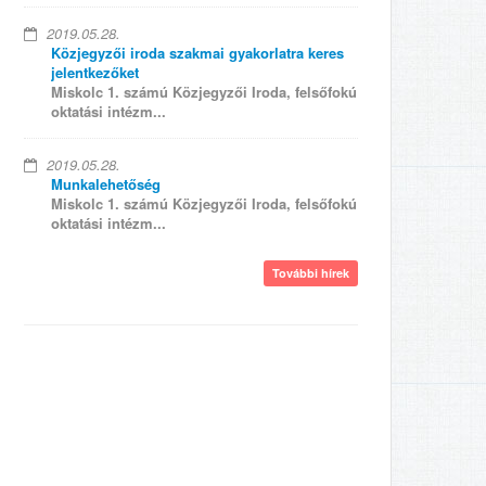
2019.05.28.
Közjegyzői iroda szakmai gyakorlatra keres
jelentkezőket
Miskolc 1. számú Közjegyzői Iroda, felsőfokú
oktatási intézm...
2019.05.28.
Munkalehetőség
Miskolc 1. számú Közjegyzői Iroda, felsőfokú
oktatási intézm...
További hírek