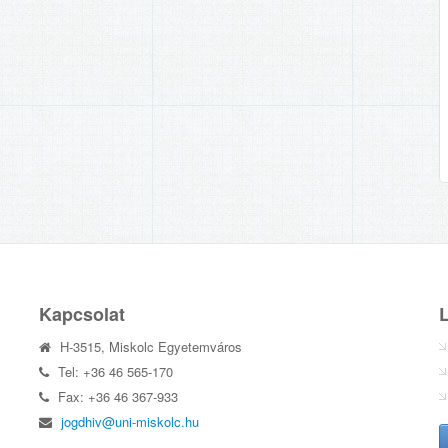
Kapcsolat
H-3515, Miskolc Egyetemváros
Tel: +36 46 565-170
Fax: +36 46 367-933
jogdhiv@uni-miskolc.hu