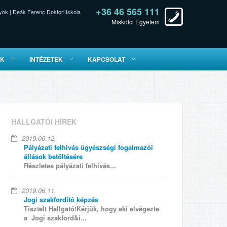
+36 46 565 111
yok
|
Deák Ferenc Doktori Iskola
Miskolci Egyetem
ÓK
INTÉZETEK
KAPCSOLAT
HALLGATÓI HÍREK
2019.06.12.
Pályázati felhívás ügyészségi fogalmazói
állások betöltésére
Részletes pályázati felhívás...
2019.06.11.
Jogi szakfordító képzés
Tisztelt Hallgató!Kérjük, hogy aki elvégezte
a Jogi szakford&i...