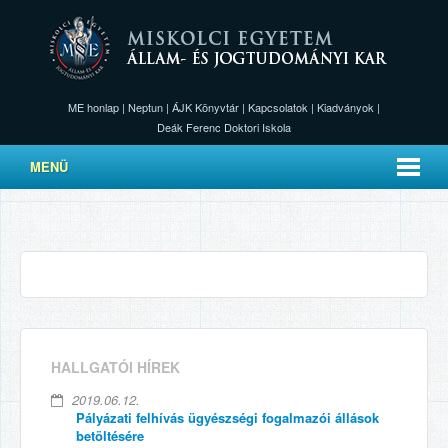
ME honlap
|
Neptun
|
ÁJK Könyvtár
|
Kapcsolatok
|
Kiadványok
|
Deák Ferenc Doktori Iskola
MENÜ
HALLGATÓI HÍREK
2019.06.12.
Pályázati felhívás ügyészségi fogalmazói állások
betöltésére