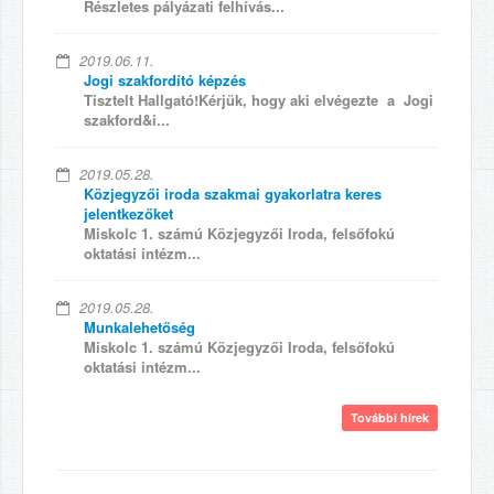
Részletes pályázati felhívás...
2019.06.11.
Jogi szakfordító képzés
Tisztelt Hallgató!Kérjük, hogy aki elvégezte a Jogi
szakford&i...
2019.05.28.
Közjegyzői iroda szakmai gyakorlatra keres
jelentkezőket
Miskolc 1. számú Közjegyzői Iroda, felsőfokú
oktatási intézm...
2019.05.28.
Munkalehetőség
Miskolc 1. számú Közjegyzői Iroda, felsőfokú
oktatási intézm...
További hírek