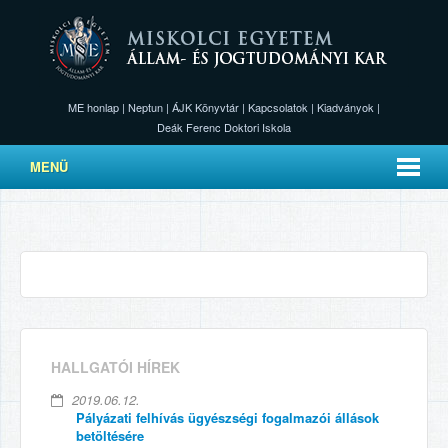
ME honlap
|
Neptun
|
ÁJK Könyvtár
|
Kapcsolatok
|
Kiadványok
|
Deák Ferenc Doktori Iskola
MENÜ
HALLGATÓI HÍREK
2019.06.12.
Pályázati felhívás ügyészségi fogalmazói állások
betöltésére