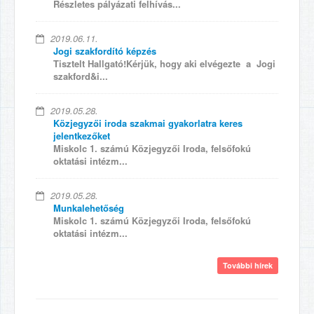
Részletes pályázati felhívás...
2019.06.11.
Jogi szakfordító képzés
Tisztelt Hallgató!Kérjük, hogy aki elvégezte a Jogi
szakford&i...
2019.05.28.
Közjegyzői iroda szakmai gyakorlatra keres
jelentkezőket
Miskolc 1. számú Közjegyzői Iroda, felsőfokú
oktatási intézm...
2019.05.28.
Munkalehetőség
Miskolc 1. számú Közjegyzői Iroda, felsőfokú
oktatási intézm...
További hírek