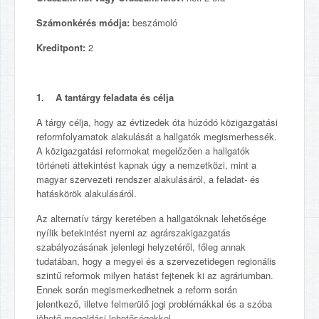
Számonkérés módja:
beszámoló
Kreditpont:
2
1. A tantárgy feladata és célja
A tárgy célja, hogy az évtizedek óta húzódó közigazgatási
reformfolyamatok alakulását a hallgatók megismerhessék.
A közigazgatási reformokat megelőzően a hallgatók
történeti áttekintést kapnak úgy a nemzetközi, mint a
magyar szervezeti rendszer alakulásáról, a feladat- és
hatáskörök alakulásáról.
Az alternatív tárgy keretében a hallgatóknak lehetősége
nyílik betekintést nyerni az agrárszakigazgatás
szabályozásának jelenlegi helyzetéről, főleg annak
tudatában, hogy a megyei és a szervezetidegen regionális
szintű reformok milyen hatást fejtenek ki az agráriumban.
Ennek során megismerkedhetnek a reform során
jelentkező, illetve felmerülő jogi problémákkal és a szóba
jöhető megoldási lehetőségekkel.