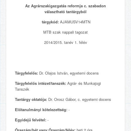
Az Agrárszakigazgatás reformja c. szabadon
választható tantárgyból
tárgykód:
AJAMUSV14MTN
MTB szak nappali tagozat
2014/2015. tanév 1. félév
Tárgyfelelős:
Dr. Olajos István, egyetemi docens
Tárgyfelelős intézet/tanszék:
Agrár- és Munkajogi
Tanszék
Tantárgy oktatója:
Dr. Orosz Gábor, c. egyetemi docens
Előtanulmányi kötelezettség:
-
Egyidejű felvétel:
-
Óraszám/hét vagy Óraszám/félév:
heti 2 óra