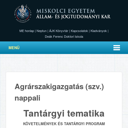
ME honlap
|
Neptun
|
ÁJK Könyvtár
|
Kapcsolatok
|
Kiadványok
|
Deák Ferenc Doktori Iskola
MENÜ
Agrárszakigazgatás (szv.)
nappali
Tantárgyi tematika
KÖVETELMÉNYEK ÉS TANTÁRGYI PROGRAM