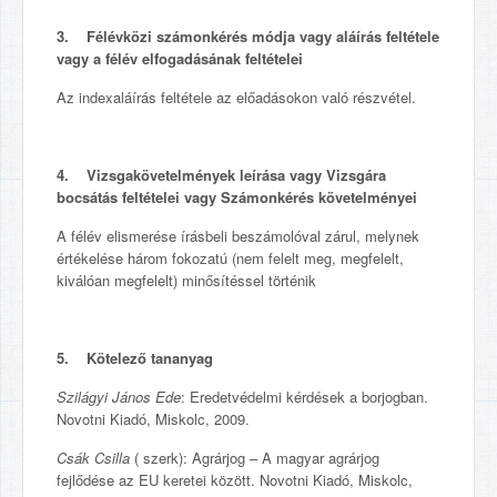
3. Félévközi számonkérés módja vagy aláírás feltétele
vagy a félév elfogadásának feltételei
Az indexaláírás feltétele az előadásokon való részvétel.
4. Vizsgakövetelmények leírása vagy Vizsgára
bocsátás feltételei vagy Számonkérés követelményei
A félév elismerése írásbeli beszámolóval zárul, melynek
értékelése három fokozatú (nem felelt meg, megfelelt,
kiválóan megfelelt) minősítéssel történik
5. Kötelező tananyag
Szilágyi János Ede
: Eredetvédelmi kérdések a borjogban.
Novotni Kiadó, Miskolc, 2009.
Csák Csilla
( szerk): Agrárjog – A magyar agrárjog
fejlődése az EU keretei között. Novotni Kiadó, Miskolc,