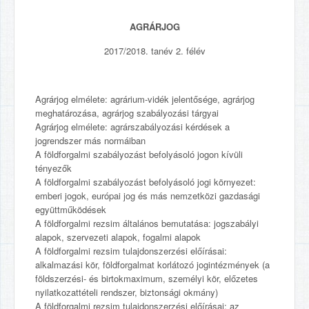
AGRÁRJOG
2017/2018. tanév 2. félév
Agrárjog elmélete: agrárium-vidék jelentősége, agrárjog
meghatározása, agrárjog szabályozási tárgyai
Agrárjog elmélete: agrárszabályozási kérdések a
jogrendszer más normáiban
A földforgalmi szabályozást befolyásoló jogon kívüli
tényezők
A földforgalmi szabályozást befolyásoló jogi környezet:
emberi jogok, európai jog és más nemzetközi gazdasági
együttműködések
A földforgalmi rezsim általános bemutatása: jogszabályi
alapok, szervezeti alapok, fogalmi alapok
A földforgalmi rezsim tulajdonszerzési előírásai:
alkalmazási kör, földforgalmat korlátozó jogintézmények (a
földszerzési- és birtokmaximum, személyi kör, előzetes
nyilatkozattételi rendszer, biztonsági okmány)
A földforgalmi rezsim tulajdonszerzési előírásai: az