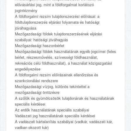
elővásárlási jog, mint a földforgalmat korlátozó
jogintézmény
A földforgalmi rezsim tulajdonszerzési előírásai: a
földtulajdonszerzés eljárási folyamata és hatósági
jóváhagyása
Mezőgazdasági földek tulajdonszerzésének eljárási
szabályai: hatósági jóváhagyás
Mezőgazdasági haszonbérlet
Mezőgazdasági földek használatának egyéb jogcímei (feles
bérlet, részesművelés, szívességi földhasználat,
rekreációs célú földhasználat), a használat közigazgatási
engedélyezése
A földforgalmi rezsim előírásainak ellenőrzése és
szankcionálási rendszere
Mezőgazdasági vízjog, különös tekintettel a
mezőgazdasági öntözésre
A szőlők és gyümölcsösök tulajdonának és használatának
speciális kérdései
Az erdők használatának speciális szabályai
Vadászati jog használatának speciális kérdései
A vadászati kártalanítás szabályai (vadkár, vadászati kár,
vadban okozott kár)