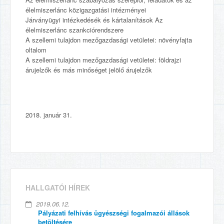
élelmiszerlánc közigazgatási intézményei
Járványügyi intézkedésék és kártalanítások Az
élelmiszerlánc szankciórendszere
A szellemi tulajdon mezőgazdasági vetületei: növényfajta
oltalom
A szellemi tulajdon mezőgazdasági vetületei: földrajzi
árujelzők és más minőséget jelölő árujelzők
2018. január 31.
HALLGATÓI HÍREK
2019.06.12.
Pályázati felhívás ügyészségi fogalmazói állások
betöltésére