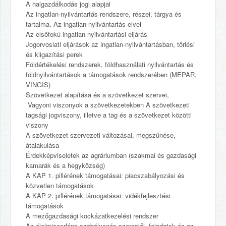
A halgazdálkodás jogi alapjai
Az ingatlan-nyilvántartás rendszere, részei, tárgya és
tartalma. Az ingatlan-nyilvántartás elvei
Az elsőfokú ingatlan nyilvántartási eljárás
Jogorvoslati eljárások az ingatlan-nyilvántartásban, törlési
és kiigazítási perek
Földértékelési rendszerek, földhasználati nyilvántartás és
földnyilvántartások a támogatások rendszerében (MEPAR,
VINGIS)
Szövetkezet alapítása és a szövetkezet szervei,
Vagyoni viszonyok a szövetkezetekben A szövetkezeti
tagsági jogviszony, illetve a tag és a szövetkezet közötti
viszony
A szövetkezet szervezeti változásai, megszűnése,
átalakulása
Érdekképviseletek az agráriumban (szakmai és gazdasági
kamarák és a hegyközség)
A KAP 1. pillérének támogatásai: piacszabályozási és
közvetlen támogatások
A KAP 2. pillérének támogatásai: vidékfejlesztési
támogatások
A mezőgazdasági kockázatkezelési rendszer
Az élelmiszerlánc szabályozás szereplői, feladatok és az