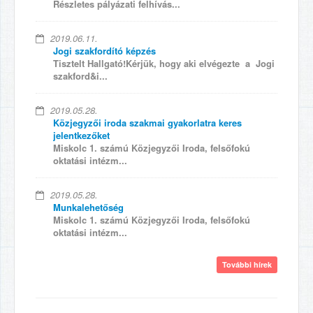
Részletes pályázati felhívás...
2019.06.11.
Jogi szakfordító képzés
Tisztelt Hallgató!Kérjük, hogy aki elvégezte a Jogi
szakford&i...
2019.05.28.
Közjegyzői iroda szakmai gyakorlatra keres
jelentkezőket
Miskolc 1. számú Közjegyzői Iroda, felsőfokú
oktatási intézm...
2019.05.28.
Munkalehetőség
Miskolc 1. számú Közjegyzői Iroda, felsőfokú
oktatási intézm...
További hírek