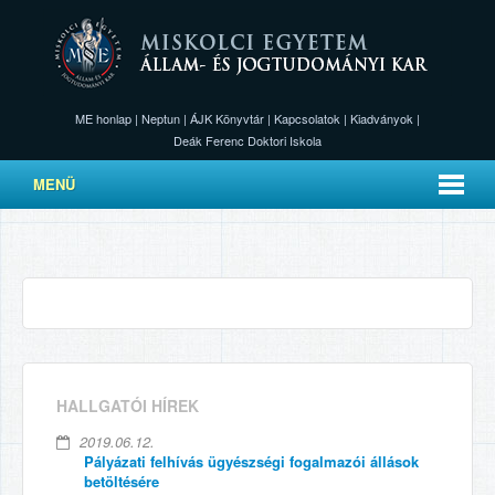
ME honlap
|
Neptun
|
ÁJK Könyvtár
|
Kapcsolatok
|
Kiadványok
|
Deák Ferenc Doktori Iskola
MENÜ
HALLGATÓI HÍREK
2019.06.12.
Pályázati felhívás ügyészségi fogalmazói állások
betöltésére