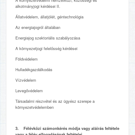
A környezetvédelmi nemzetközi, közösségi és
alkotmányjogi kérdései II.
Állatvédelem, állatjólét, géntechnológia
Az energiajogról általában
Energiajog szektoriális szabályozása
A környezetjogi felelősség kérdései
Földvédelem
Hulladékgazdálkodás
Vízvédelem
Levegővédelem
Társadalmi részvétel és az ügyész szerepe a
környezetvédelemben
3. Félévközi számonkérés módja vagy aláírás feltétele
vagy a félév elfogadásának feltételei