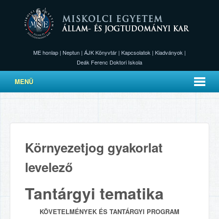
ME honlap
|
Neptun
|
ÁJK Könyvtár
|
Kapcsolatok
|
Kiadványok
|
Deák Ferenc Doktori Iskola
MENÜ
Környezetjog gyakorlat
levelező
Tantárgyi tematika
KÖVETELMÉNYEK ÉS TANTÁRGYI PROGRAM