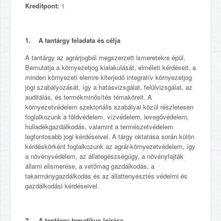
Kreditpont:
1
1. A tantárgy feladata és célja
A tantárgy az agrárjogból megszerzett ismeretekre épül.
Bemutatja a környezetjog kialakulását, elméleti kérdéseit, a
minden környezeti elemre kiterjedő integratív környezetjog
jogi szabályozását, így a hatásvizsgálat, felülvizsgálat, az
auditálás, és termékminősítés témaköreit. A
környezetvédelem szektoriális szabályai közül részletesen
foglalkozunk a földvédelem, vízvédelem, levegővédelem,
hulladékgazdálkodás, valamint a természetvédelem
legfontosabb jogi kérdéseivel. A tárgy oktatása során külön
kérdéskörként foglalkozunk az agrár-környezetvédelem, így
a növényvédelem, az állategészségügy, a növényfajták
állami elismerése, a vetőmag gazdálkodás, a
takarmánygazdálkodás és az állattenyésztés védelmi és
gazdálkodási kérdéseivel.
2. A tantárgy tematikus leírása