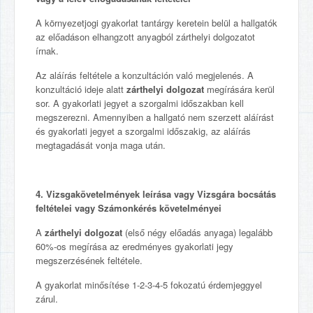
A környezetjogi gyakorlat tantárgy keretein belül a hallgatók
az előadáson elhangzott anyagból zárthelyi dolgozatot
írnak.
Az aláírás feltétele a konzultáción való megjelenés. A
konzultáció ideje alatt
zárthelyi dolgozat
megírására kerül
sor. A gyakorlati jegyet a szorgalmi időszakban kell
megszerezni. Amennyiben a hallgató nem szerzett aláírást
és gyakorlati jegyet a szorgalmi időszakig, az aláírás
megtagadását vonja maga után.
4. Vizsgakövetelmények leírása vagy Vizsgára bocsátás
feltételei vagy Számonkérés követelményei
A
zárthelyi dolgozat
(első négy előadás anyaga) legalább
60%-os megírása az eredményes gyakorlati jegy
megszerzésének feltétele.
A gyakorlat minősítése 1-2-3-4-5 fokozatú érdemjeggyel
zárul.