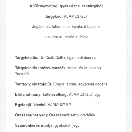
A Környezetjogi gyakorlat c. tantárgyból
tárgykód:
AJAMU272L7
Jogász osztatlan szak levelező tagozat
2017/2018. tanév 1. félév
Tárgyfelelős:
Dr. Csák Csilla, egyetemi docens
Tárgyfelelős intézet/tanszék:
Agrár- és Munkajogi
Tanszék
Tantárgy oktatója:
Dr. Olajos István, egyetemi docens
Előtanulmányi kötelezettség:
AJAMU272L6 jegy
Egyidejű felvétel:
AJAMU271L7
Óraszám/hét vagy Óraszám/félév:
2 óra/félév
Számonkérés módja:
gyakorlati jegy