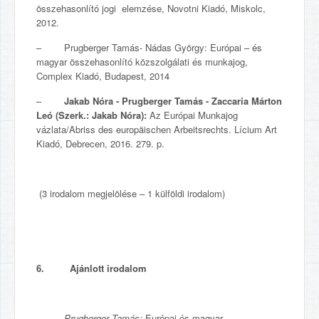
összehasonlító jogi elemzése, Novotni Kiadó, Miskolc,
2012.
– Prugberger Tamás- Nádas György: Európai – és
magyar összehasonlító közszolgálati és munkajog,
Complex Kiadó, Budapest, 2014
–
Jakab Nóra - Prugberger Tamás - Zaccaria Márton
Leó (Szerk.: Jakab Nóra):
Az Európai Munkajog
vázlata/Abriss des europäischen Arbeitsrechts. Lícium Art
Kiadó, Debrecen, 2016. 279. p.
(3 irodalom megjelölése – 1 külföldi irodalom)
6. Ajánlott irodalom
–
Prugberger Tamás:
Európai és magyar