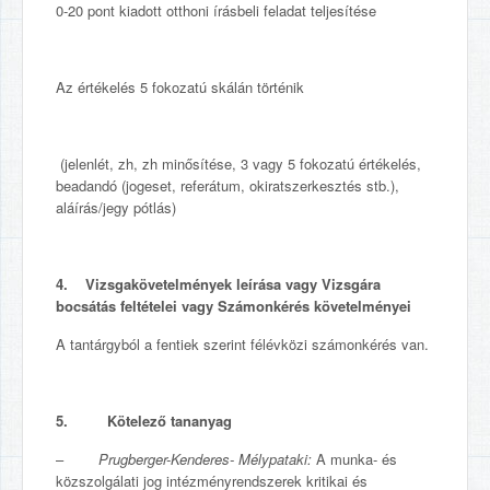
0-20 pont kiadott otthoni írásbeli feladat teljesítése
Az értékelés 5 fokozatú skálán történik
(jelenlét, zh, zh minősítése, 3 vagy 5 fokozatú értékelés,
beadandó (jogeset, referátum, okiratszerkesztés stb.),
aláírás/jegy pótlás)
4. Vizsgakövetelmények leírása vagy Vizsgára
bocsátás feltételei vagy Számonkérés követelményei
A tantárgyból a fentiek szerint félévközi számonkérés van.
5. Kötelező tananyag
–
Prugberger-Kenderes- Mélypataki:
A munka- és
közszolgálati jog intézményrendszerek kritikai és