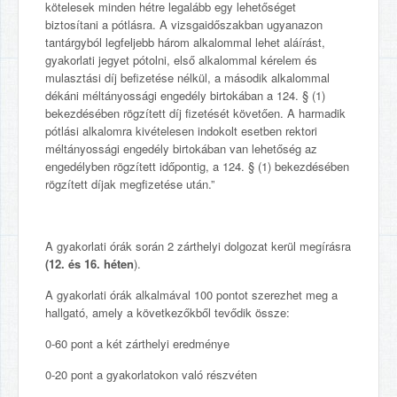
kötelesek minden hétre legalább egy lehetőséget
biztosítani a pótlásra. A vizsgaidőszakban ugyanazon
tantárgyból legfeljebb három alkalommal lehet aláírást,
gyakorlati jegyet pótolni, első alkalommal kérelem és
mulasztási díj befizetése nélkül, a második alkalommal
dékáni méltányossági engedély birtokában a 124. § (1)
bekezdésében rögzített díj fizetését követően. A harmadik
pótlási alkalomra kivételesen indokolt esetben rektori
méltányossági engedély birtokában van lehetőség az
engedélyben rögzített időpontig, a 124. § (1) bekezdésében
rögzített díjak megfizetése után.”
A gyakorlati órák során 2 zárthelyi dolgozat kerül megírásra
(12. és 16. héten
).
A gyakorlati órák alkalmával 100 pontot szerezhet meg a
hallgató, amely a következőkből tevődik össze:
0-60 pont a két zárthelyi eredménye
0-20 pont a gyakorlatokon való részvéten