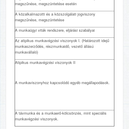
megszűnése, megszüntetése esetén
A közalkalmazotti és a közszolgálati jogviszony
megszűnése, megszüntetése
A munkaügyi viták rendszere, eljárási szabályai
Az atipikus munkavégzési viszonyok I. (Határozott idejű
munkaszerződés, részmunkaidő, vezető állású
munkavállaló)
Atipikus munkavégzési viszonyok II
A munkaviszonyhoz kapcsolódó egyéb megállapodások.
A távmunka és a munkaerő-kölcsönzés, mint speciális
munkavégzési viszonyok.