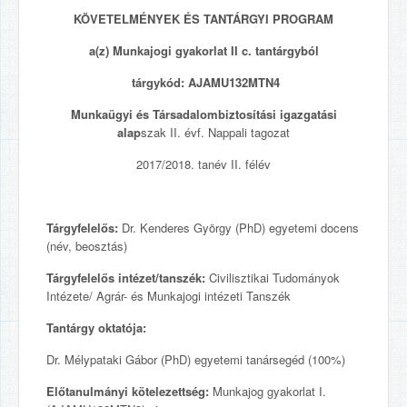
KÖVETELMÉNYEK ÉS TANTÁRGYI PROGRAM
a(z) Munkajogi gyakorlat II c. tantárgyból
tárgykód: AJAMU132MTN4
Munkaügyi és Társadalombiztosítási igazgatási
alap
szak II. évf. Nappali tagozat
2017/2018. tanév II. félév
Tárgyfelelős:
Dr. Kenderes György (PhD) egyetemi docens
(név, beosztás)
Tárgyfelelős intézet/tanszék:
Civilisztikai Tudományok
Intézete/ Agrár- és Munkajogi intézeti Tanszék
Tantárgy oktatója:
Dr. Mélypataki Gábor (PhD) egyetemi tanársegéd (100%)
Előtanulmányi kötelezettség:
Munkajog gyakorlat I.