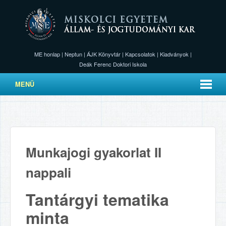
ME honlap
|
Neptun
|
ÁJK Könyvtár
|
Kapcsolatok
|
Kiadványok
|
Deák Ferenc Doktori Iskola
MENÜ
Munkajogi gyakorlat II
nappali
Tantárgyi tematika
minta