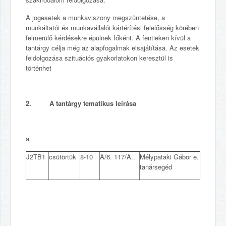
A jogesetek a munkaviszony megszüntetése, a
munkáltatói és munkavállalói kártérítési felelősség körében
felmerülő kérdésekre épülnek főként. A fentieken kívül a
tantárgy célja még az alapfogalmak elsajátítása. Az esetek
feldolgozása szituációs gyakorlatokon keresztül is
történhet
2. A tantárgy tematikus leírása
a
J2TB1
csütörtük
8-10
A/6. 117/A..
Mélypataki Gábor e.
tanársegéd