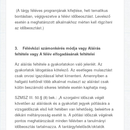
(A tárgy féléves programjának kifejtése, heti tematikus
bontásban, végigvezetve a félévi időbeosztást. Levelező
esetén a meghatározott alkalmakhoz mérten kell rögzíteni
az időbeosztást.)
3. Félévközi számonkérés módja vagy Aláírás
feltétele vagy A félév elfogadásának feltételei
Az aláírás feltétele a gyakorlatokon való jelenlét. Az
gyakorlatok látogatása kötelező. Az esetleges mulasztást
csak orvosi igazolással lehet kimenteni. Amennyiben a
hallgató kettőnél több alkalmat mulaszt az aláírást csak
külön beszámoló sikeres letétele esetén kaphatja meg.
SZMSZ III. 50.§ (8) bek.: „A szorgalmi időszak végét
követően az aláírások és a gyakorlati jegyek pótlására a
vizsgaidőszak első két hetében van lehetőség, beleértve a
dékáni méltányosság esetét is. A pótlási időszak végének
pontos meghatározását minden félévben a tanulmányi
időbeosztás tartalmazza. A tantárgyfelelősök/oktatók