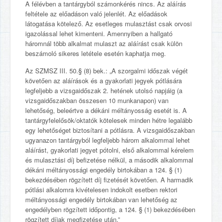
A félévben a tantárgyból számonkérés nincs. Az aláírás
feltétele az előadáson való jelenlét. Az előadások
látogatása kötelező. Az esetleges mulasztást csak orvosi
igazolással lehet kimenteni. Amennyiben a hallgató
háromnál több alkalmat mulaszt az aláírást csak külön
beszámoló sikeres letétele esetén kaphatja meg.
Az SZMSZ III. 50.§ (8) bek.: „A szorgalmi időszak végét
követően az aláírások és a gyakorlati jegyek pótlására
legfeljebb a vizsgaidőszak 2. hetének utolsó napjáig (a
vizsgaidőszakban összesen 10 munkanapon) van
lehetőség, beleértve a dékáni méltányosság esetét is. A
tantárgyfelelősök/oktatók kötelesek minden hétre legalább
egy lehetőséget biztosítani a pótlásra. A vizsgaidőszakban
ugyanazon tantárgyból legfeljebb három alkalommal lehet
aláírást, gyakorlati jegyet pótolni, első alkalommal kérelem
és mulasztási díj befizetése nélkül, a második alkalommal
dékáni méltányossági engedély birtokában a 124. § (1)
bekezdésében rögzített díj fizetését követően. A harmadik
pótlási alkalomra kivételesen indokolt esetben rektori
méltányossági engedély birtokában van lehetőség az
engedélyben rögzített időpontig, a 124. § (1) bekezdésében
rögzített díjak megfizetése után.”