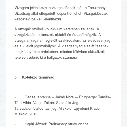
Vizsgára jelentkezni a vizsgaidőszak előtt a Tanulmányi
Bizottság által elfogadott időponttól lehet. Vizsgaidőszak
kezdetéig be kell jelentkezni.
A vizsgák szóbeli kollokvium keretében zajlanak. A
vizsgáztatást a tanszék oktatói és óraadói végzik. A
vizsga anyaga a megjelölt szakirodalom, az előadásanyag
és a kijelölt jogszabályok. A vizsgaanyag elsajátításának
megkönnyítése érdekében, minden félévben aktualizált
tételsort adunk ki a hallgatók számára
5. Kötelező tananyag
- Gecse Istvánné – Jakab Nóra -– Prugberger Tamás–
Tóth Hilda- Varga Zoltán: Szociális Jog-
Társadalombiztosítási jog, Miskolci Egyetemi Kiadó,
Miskolc, 2013
- Hajdú József: Preliminary study on the