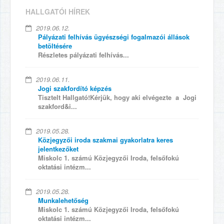
HALLGATÓI HÍREK
2019.06.12.
Pályázati felhívás ügyészségi fogalmazói állások
betöltésére
Részletes pályázati felhívás...
2019.06.11.
Jogi szakfordító képzés
Tisztelt Hallgató!Kérjük, hogy aki elvégezte a Jogi
szakford&i...
2019.05.28.
Közjegyzői iroda szakmai gyakorlatra keres
jelentkezőket
Miskolc 1. számú Közjegyzői Iroda, felsőfokú
oktatási intézm...
2019.05.28.
Munkalehetőség
Miskolc 1. számú Közjegyzői Iroda, felsőfokú
oktatási intézm...