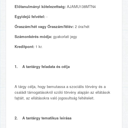
Előtanulmányi kötelezettség:
AJAMU138MTN4
Egyidejű felvétel:
-
Óraszám/hét vagy Óraszám/félév:
2 óra/hét
Számonkérés módja:
gyakorlati jegy
Kreditpont:
1 kr.
1. A tantárgy feladata és célja
A tárgy célja, hogy bemutassa a szociális törvény és a
családi támogatásokról szóló törvény alapján az ellátások
fajtáit, az ellátásokra való jogosultság feltételeit.
2. A tantárgy tematikus leírása