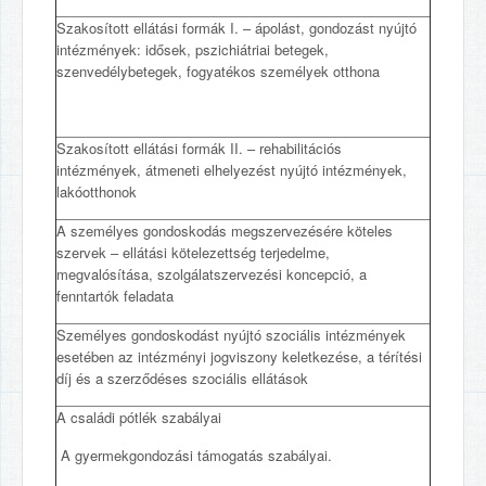
Szakosított ellátási formák I. – ápolást, gondozást nyújtó
intézmények: idősek, pszichiátriai betegek,
szenvedélybetegek, fogyatékos személyek otthona
Szakosított ellátási formák II. – rehabilitációs
intézmények, átmeneti elhelyezést nyújtó intézmények,
lakóotthonok
A személyes gondoskodás megszervezésére köteles
szervek – ellátási kötelezettség terjedelme,
megvalósítása, szolgálatszervezési koncepció, a
fenntartók feladata
Személyes gondoskodást nyújtó szociális intézmények
esetében az intézményi jogviszony keletkezése, a térítési
díj és a szerződéses szociális ellátások
A családi pótlék szabályai
A gyermekgondozási támogatás szabályai.