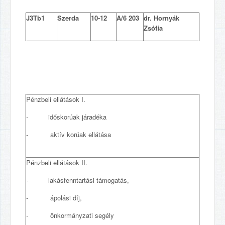
J3Tb1
Szerda
10-12
A/6 203
dr. Hornyák
Zsófia
Pénzbeli ellátások I.
- időskorúak járadéka
- aktív korúak ellátása
Pénzbeli ellátások II.
- lakásfenntartási támogatás,
- ápolási díj,
- önkormányzati segély