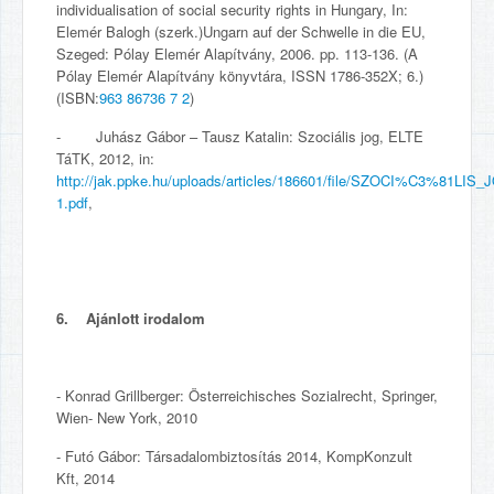
individualisation of social security rights in Hungary, In:
Elemér Balogh (szerk.)Ungarn auf der Schwelle in die EU,
Szeged: Pólay Elemér Alapítvány, 2006. pp. 113-136. (A
Pólay Elemér Alapítvány könyvtára, ISSN 1786-352X; 6.)
(ISBN:
963 86736 7 2
)
- Juhász Gábor – Tausz Katalin: Szociális jog, ELTE
TáTK, 2012, in:
http://jak.ppke.hu/uploads/articles/186601/file/SZOCI%C3%81LIS_
1.pdf
,
6. Ajánlott irodalom
- Konrad Grillberger: Österreichisches Sozialrecht, Springer,
Wien- New York, 2010
- Futó Gábor: Társadalombiztosítás 2014, KompKonzult
Kft, 2014