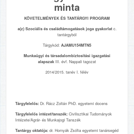
minta
KÖVETELMÉNYEK ÉS TANTÁRGYI PROGRAM
a(z) Szociális és családtámogatások joga gyakorlat
c.
tantárgyból
Tárgykód:
AJAMU154MTN5
Munkaügyi és társadalombiztosítási igazgatási
alapszak
III. évf. Nappali tagozat
2014/2015. tanév I. félév
Tárgyfelelős:
Dr. Rácz Zoltán PhD. egyetemi docens
Tárgyfelelős intézet/tanszék:
Civilisztikai Tudományok
Intézete/Agrár- és Munkajogi Tanszék
Tantárgy oktatója:
dr. Hornyák Zsófia egyetemi tanársegéd