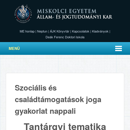
ME honlap
|
Neptun
|
ÁJK Könyvtár
|
Kapcsolatok
|
Kiadványok
|
Deák Ferenc Doktori Iskola
MENÜ
Szociális és
családtámogatások joga
gyakorlat nappali
Tantárgyi tematika